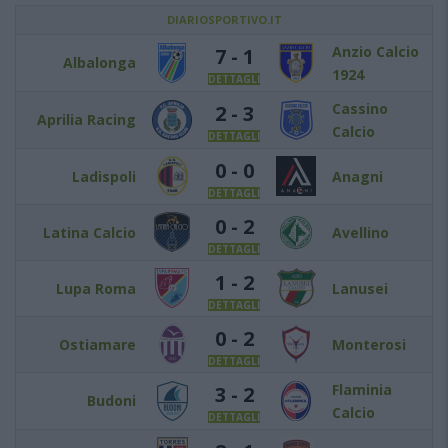
DIARIOSPORTIVO.IT
Anzio Calcio
7 - 1
Albalonga
1924
DETTAGLI
Cassino
2 - 3
Aprilia Racing
Calcio
DETTAGLI
0 - 0
Ladispoli
Anagni
DETTAGLI
0 - 2
Latina Calcio
Avellino
DETTAGLI
1 - 2
Lupa Roma
Lanusei
DETTAGLI
0 - 2
Ostiamare
Monterosi
DETTAGLI
Flaminia
3 - 2
Budoni
Calcio
DETTAGLI