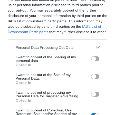
us or personal information disclosed to third parties prior to
your opt-out. You may separately opt-out of the further
14
Antonio Ferrara
Flaminia Calcio
13
disclosure of your personal information by third parties on the
IAB’s list of downstream participants. This information may
15
Daniele Corvia
Aprilia Racing
12
also be disclosed by us to third parties on the
IAB’s List of
Downstream Participants
that may further disclose it to other
third parties.
16
Gianmarco Gabbianelli
Monterosi
12
Personal Data Processing Opt Outs
17
Paolo Palmas
Latte Dolce
12
I want to opt-out of the Sharing of my
personal data.
18
Emiliano Tortolano
Trastevere Calcio
12
Opted In
I want to opt-out of the Sale of my
19
Andrea Cardillo
Cassino Calcio
11
Personal Data.
Opted In
20
Pietro Ladu
Budoni
11
I want to opt-out of processing my
Personal Data for Targeted Advertising.
Opted In
VISUALIZZA TUTTO
I want to opt-out of Collection, Use,
Retention, Sale, and/or Sharing of my