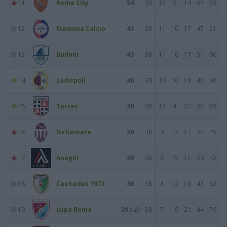
11
Roma City
54
38
15
9
14
64
55
12
Flaminia Calcio
43
38
11
10
17
47
51
13
Budoni
43
38
11
10
17
51
60
14
Ladispoli
40
38
10
10
18
46
66
15
Torres
40
38
12
4
22
35
59
16
Ostiamare
39
38
9
12
17
35
45
17
Anagni
39
38
8
15
15
29
42
18
Castiadas 1973
36
38
8
12
18
43
62
19
Lupa Roma
29
(-2)
38
7
10
21
44
79