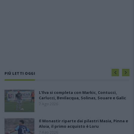
PIÙ LETTI OGGI
L'Ilva si completa con Markic, Contucci,
Carlucci, Bevilacqua, Solinas, Souare e Galic
7 Ago 2026
Il Monastir riparte dai pilastri Masia, Pinna e
Aloia, il primo acquisto è Loru
7 Ago 2026