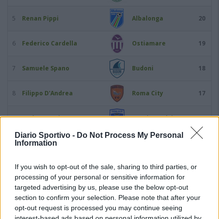
5
Renan Pippi
Albalonga
20
6
Federico Cardella
Ostiamare
19
7
Samuele Spano
Budoni
18
8
Filippo D'Andrea
Roma City
17
9
Umberto Prisco
Cassino Calcio
17
Diario Sportivo -
Do Not Process My Personal
10
Information
Gabriele Bernardotto
Lanusei
16
If you wish to opt-out of the sale, sharing to third parties, or
11
Claudio Corsetti
Latina Calcio
16
processing of your personal or sensitive information for
targeted advertising by us, please use the below opt-out
12
Davide Lorusso
Trastevere Calcio
15
section to confirm your selection. Please note that after your
opt-out request is processed you may continue seeing
13
Andrea De Iulis
Torres
13
interest-based ads based on personal information utilized by