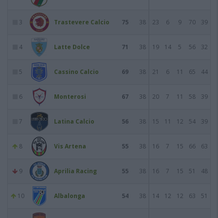
3
Trastevere Calcio
75
38
23
6
9
70
39
4
Latte Dolce
71
38
19
14
5
56
32
5
Cassino Calcio
69
38
21
6
11
65
44
6
Monterosi
67
38
20
7
11
58
39
7
Latina Calcio
56
38
15
11
12
54
39
8
Vis Artena
55
38
16
7
15
66
63
9
Aprilia Racing
55
38
16
7
15
51
48
10
Albalonga
54
38
14
12
12
63
51