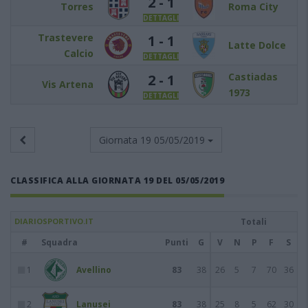
2 - 1
Torres
Roma City
DETTAGLI
Trastevere
1 - 1
Latte Dolce
Calcio
DETTAGLI
Castiadas
2 - 1
Vis Artena
1973
DETTAGLI
Giornata 19
05/05/2019
CLASSIFICA ALLA GIORNATA 19 DEL 05/05/2019
DIARIOSPORTIVO.IT
Totali
#
Squadra
Punti
G
V
N
P
F
S
1
Avellino
83
38
26
5
7
70
36
2
Lanusei
83
38
25
8
5
62
30