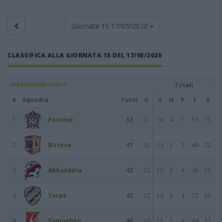
Giornata 15
17/05/2020
CLASSIFICA ALLA GIORNATA 15 DEL 17/05/2020
DIARIOSPORTIVO.IT
Totali
#
Squadra
Punti
G
V
N
P
F
S
1
Paulese
52
21
16
4
1
55
15
2
Bittese
47
22
14
5
3
49
22
3
Abbasanta
42
22
12
6
4
48
26
4
Torpè
42
22
12
6
4
52
35
5
Samugheo
40
22
11
7
4
44
27