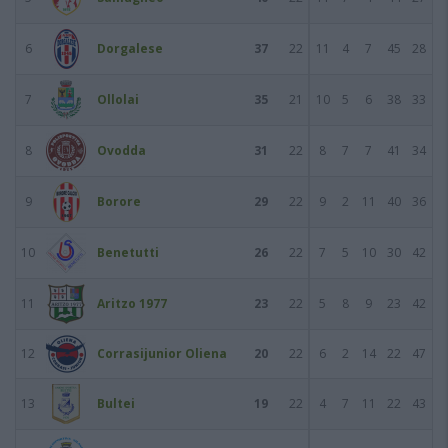
6
Dorgalese
37
22
11
4
7
45
28
7
Ollolai
35
21
10
5
6
38
33
8
Ovodda
31
22
8
7
7
41
34
9
Borore
29
22
9
2
11
40
36
10
Benetutti
26
22
7
5
10
30
42
11
Aritzo 1977
23
22
5
8
9
23
42
12
Corrasijunior Oliena
20
22
6
2
14
22
47
13
Bultei
19
22
4
7
11
22
43