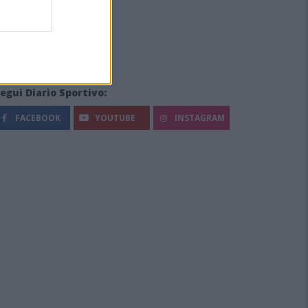
egui Diario Sportivo:
FACEBOOK
YOUTUBE
INSTAGRAM