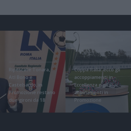
Ripescate Tonara,
Coppa Italia: ecco gli
Atl Bono e
accoppiamenti in
Castelsardo, in
Eccellenza e gli
Promozione restano
abbinamenti in
due gironi da 18
Promozione