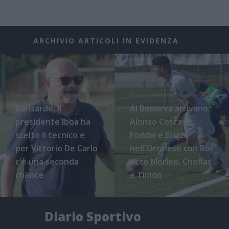
ARCHIVIO ARTICOLI IN EVIDENZA
Barisardo, il
Al Bonorva arrivano
presidente Ibba ha
Alonso Costas,
scelto il tecnico e
Foddai e Brizzi,
per Vittorio De Carlo
nell'Orrolese con Boi
c'è una seconda
ecco Morleo, Choflas
chance
e Timon
Diario Sportivo