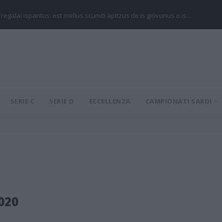
 regalai ispantus: est mellus scumiti apitzus de is giòvunus o is…
SERIE C
SERIE D
ECCELLENZA
CAMPIONATI SARDI
2020