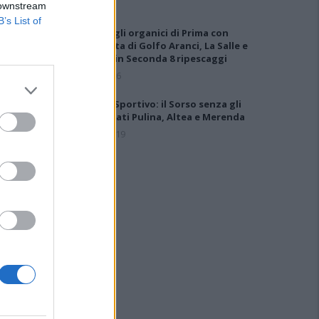
 downstream
B’s List of
Definiti gli organici di Prima con
l'aggiunta di Golfo Aranci, La Salle e
Ottava, in Seconda 8 ripescaggi
7 Ago 2026
Giudice Sportivo: il Sorso senza gli
squalificati Pulina, Altea e Merenda
21 Feb 2019