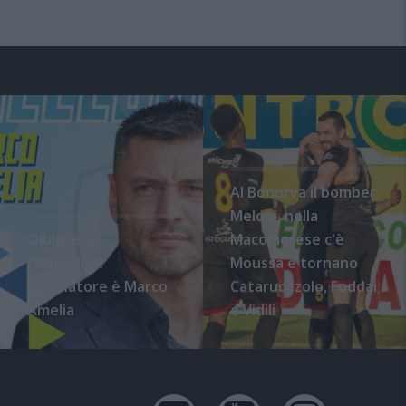
Al Bonorva il bomber
Meloni, nella
Olbia, ecco
Macomerese c'è
l'ufficialità:
Moussa e tornano
l'allenatore è Marco
Cataruozzolo, Foddai
Amelia
e Vidili