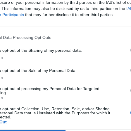
losure of your personal information by third parties on the IAB’s list of
. This information may also be disclosed by us to third parties on the
IA
STAGIONI
Participants
that may further disclose it to other third parties.
2018/2019
2019/2020
2020/2021
l Data Processing Opt Outs
2023/2024
2024/2025
2025/2026
o opt-out of the Sharing of my personal data.
In
o opt-out of the Sale of my Personal Data.
In
to opt-out of processing my Personal Data for Targeted
ing.
In
o opt-out of Collection, Use, Retention, Sale, and/or Sharing
ersonal Data that Is Unrelated with the Purposes for which it
lected.
Out