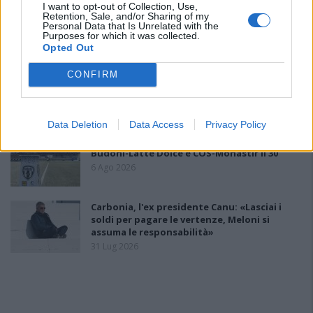
I want to opt-out of Collection, Use,
L'Ossese si prepara all'esordio in D: Forzati,
Retention, Sale, and/or Sharing of my
Cabrera, Tesio, Limongelli, Bolzicco e tanti
Personal Data that Is Unrelated with the
giovani tra i…
Purposes for which it was collected.
7 Ago 2026
Opted Out
Le 5 sarde ancora nel girone G con 8 squadre
CONFIRM
laziali, 4 campane e la novità dei molisani del
Venafro
6 Ago 2026
Data Deletion
Data Access
Privacy Policy
Coppa Italia: Aranova-Ossese il 23, i derby
Budoni-Latte Dolce e COS-Monastir il 30
6 Ago 2026
Carbonia, l'ex presidente Canu: «Lasciai i
soldi per pagare le vertenze, Meloni si
assuma le responsabilità»
31 Lug 2026