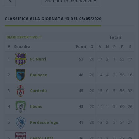
Giornata 13
03/05/2020
CLASSIFICA ALLA GIORNATA 13 DEL 03/05/2020
DIARIOSPORTIVO.IT
Totali
#
Squadra
Punti
G
V
N
P
F
S
1
FC Nurri
53
20
17
2
1
53
17
2
Baunese
46
20
14
4
2
58
16
3
Cardedu
45
20
15
0
5
56
32
4
Ilbono
43
20
14
1
5
60
26
5
Perdasdefogu
41
20
13
2
5
54
27
6
Castor 1977
36
20
11
3
6
49
29