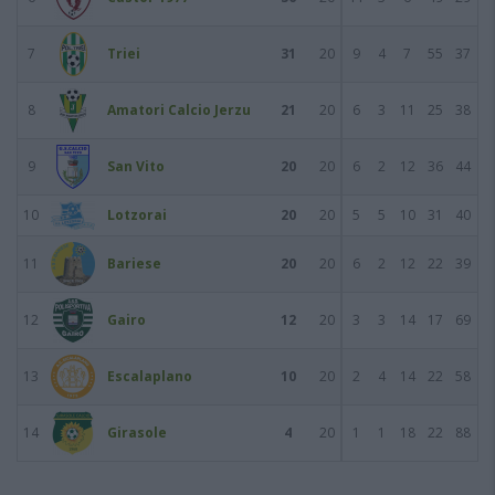
7
Triei
31
20
9
4
7
55
37
8
Amatori Calcio Jerzu
21
20
6
3
11
25
38
9
San Vito
20
20
6
2
12
36
44
10
Lotzorai
20
20
5
5
10
31
40
11
Bariese
20
20
6
2
12
22
39
12
Gairo
12
20
3
3
14
17
69
13
Escalaplano
10
20
2
4
14
22
58
14
Girasole
4
20
1
1
18
22
88