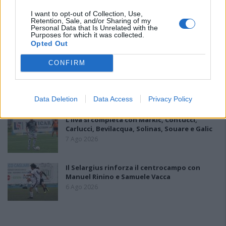
I want to opt-out of Collection, Use,
Retention, Sale, and/or Sharing of my
Il Latte Dolce prende Dumani dalla Torres,
Personal Data that Is Unrelated with the
Mascia, Sorgente, Lopes, Limberti e Cherchi
Purposes for which it was collected.
gli altri acquisti
Opted Out
8 Ago 2026
CONFIRM
Il Monastir riparte dai pilastri Masia, Pinna e
Aloia, il primo acquisto è Loru
7 Ago 2026
Data Deletion
Data Access
Privacy Policy
L'Ilva si completa con Markic, Contucci,
Carlucci, Bevilacqua, Solinas, Souare e Galic
7 Ago 2026
Il Selargius rinforza il centrocampo con
Manuel Rinino e Samuele Vacca
6 Ago 2026