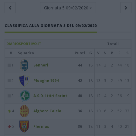
Giornata 5
09/02/2020
CLASSIFICA ALLA GIORNATA 5 DEL 09/02/2020
DIARIOSPORTIVO.IT
Totali
#
Squadra
Punti
G
V
N
P
F
S
1
Sennori
44
18
14
2
2
44
18
2
Ploaghe 1994
42
18
13
3
2
49
13
3
A.S.D. Ittiri Sprint
40
18
12
4
2
36
19
4
Alghero Calcio
36
18
10
6
2
52
33
5
Florinas
36
18
11
3
4
40
21