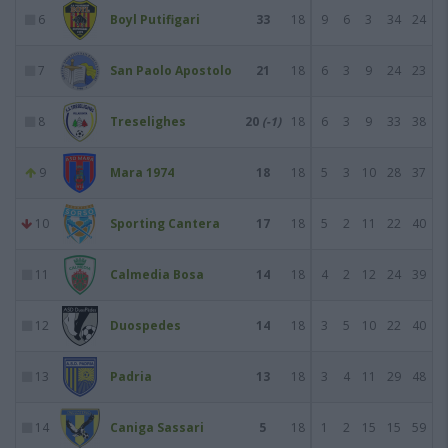
6
Boyl Putifigari
33
18
9
6
3
34
24
7
San Paolo Apostolo
21
18
6
3
9
24
23
8
Treselighes
20
(-1)
18
6
3
9
33
38
9
Mara 1974
18
18
5
3
10
28
37
10
Sporting Cantera
17
18
5
2
11
22
40
11
Calmedia Bosa
14
18
4
2
12
24
39
12
Duospedes
14
18
3
5
10
22
40
13
Padria
13
18
3
4
11
29
48
14
Caniga Sassari
5
18
1
2
15
15
59