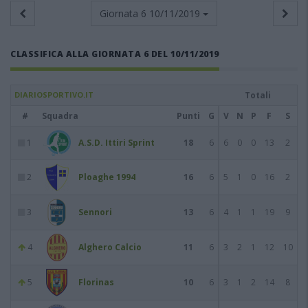
Giornata 6
10/11/2019
CLASSIFICA ALLA GIORNATA 6 DEL 10/11/2019
DIARIOSPORTIVO.IT
Totali
#
Squadra
Punti
G
V
N
P
F
S
1
A.S.D. Ittiri Sprint
18
6
6
0
0
13
2
2
Ploaghe 1994
16
6
5
1
0
16
2
3
Sennori
13
6
4
1
1
19
9
4
Alghero Calcio
11
6
3
2
1
12
10
5
Florinas
10
6
3
1
2
14
8