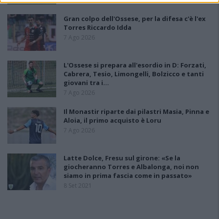
Gran colpo dell'Ossese, per la difesa c'è l'ex
Torres Riccardo Idda
7 Ago 2026
L'Ossese si prepara all'esordio in D: Forzati,
Cabrera, Tesio, Limongelli, Bolzicco e tanti
giovani tra i…
7 Ago 2026
Il Monastir riparte dai pilastri Masia, Pinna e
Aloia, il primo acquisto è Loru
7 Ago 2026
Latte Dolce, Fresu sul girone: «Se la
giocheranno Torres e Albalonga, noi non
siamo in prima fascia come in passato»
8 Set 2021