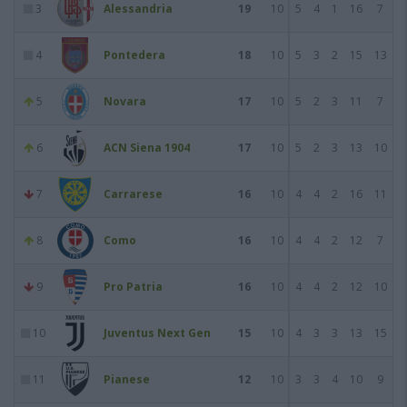
3
Alessandria
19
10
5
4
1
16
7
4
Pontedera
18
10
5
3
2
15
13
5
Novara
17
10
5
2
3
11
7
6
ACN Siena 1904
17
10
5
2
3
13
10
7
Carrarese
16
10
4
4
2
16
11
8
Como
16
10
4
4
2
12
7
9
Pro Patria
16
10
4
4
2
12
10
10
Juventus Next Gen
15
10
4
3
3
13
15
11
Pianese
12
10
3
3
4
10
9