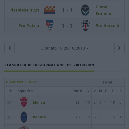
Giana
1 - 1
Pistoiese 1921
Erminio
1 - 1
Pro Patria
Pro Vercelli
Giornata 10
20/10/2019
CLASSIFICA ALLA GIORNATA 10 DEL 20/10/2019
DIARIOSPORTIVO.IT
Totali
#
Squadra
Punti
G
V
N
P
F
S
1
Monza
25
10
8
1
1
19
5
2
Renate
20
10
6
2
2
15
4