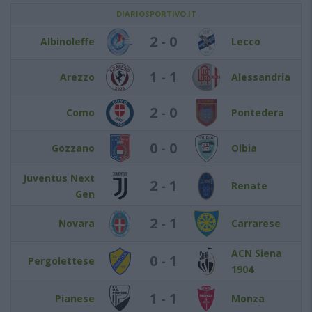
DIARIOSPORTIVO.IT
2 - 0
Albinoleffe
Lecco
1 - 1
Arezzo
Alessandria
2 - 0
Como
Pontedera
0 - 0
Gozzano
Olbia
Juventus Next
2 - 1
Renate
Gen
2 - 1
Novara
Carrarese
ACN Siena
0 - 1
Pergolettese
1904
1 - 1
Pianese
Monza