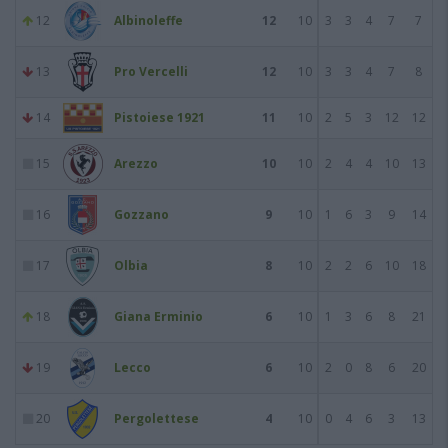
12
Albinoleffe
12
10
3
3
4
7
7
13
Pro Vercelli
12
10
3
3
4
7
8
14
Pistoiese 1921
11
10
2
5
3
12
12
15
Arezzo
10
10
2
4
4
10
13
16
Gozzano
9
10
1
6
3
9
14
17
Olbia
8
10
2
2
6
10
18
18
Giana Erminio
6
10
1
3
6
8
21
19
Lecco
6
10
2
0
8
6
20
20
Pergolettese
4
10
0
4
6
3
13