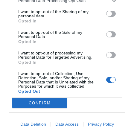
Personal Data Processing Opt Outs
I want to opt-out of the Sharing of my
personal data.
Opted In
I want to opt-out of the Sale of my
Personal Data.
Opted In
I want to opt-out of processing my
Personal Data for Targeted Advertising.
Opted In
I want to opt-out of Collection, Use,
Retention, Sale, and/or Sharing of my
Personal Data that Is Unrelated with the
Purposes for which it was collected.
Opted Out
PIÙ LETTI OGGI
CONFIRM
L'Ilva si completa con Markic, Contucci,
Carlucci, Bevilacqua, Solinas, Souare e Galic
Data Deletion
Data Access
Privacy Policy
7 Ago 2026