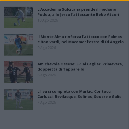
L'Accademia Sulcitana prende il mediano
Puddu, allo Jerzu l'attaccante Bebo Atzori
10 Ago 2026
Il Monte Alma rinforza l'attacco con Palmas
e Bonivardi, nel Macomer l'estro di Di Angelo
9 Ago 2026
Amichevole Ossese: 3-1 al Cagliari Primavera,
doppietta di Tapparello
8 Ago 2026
L'Ilva si completa con Markic, Contucci,
Carlucci, Bevilacqua, Solinas, Souare e Galic
7 Ago 2026