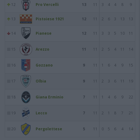
12
Pro Vercelli
13
11
3
4
4
8
9
13
Pistoiese 1921
12
11
2
6
3
13
13
14
Pianese
12
11
3
3
5
10
11
15
Arezzo
11
11
2
5
4
11
14
16
Gozzano
9
11
1
6
4
9
15
17
Olbia
9
11
2
3
6
11
19
18
Giana Erminio
7
11
1
4
6
9
22
19
Lecco
7
11
2
1
8
7
21
20
Pergolettese
5
11
0
5
6
4
14