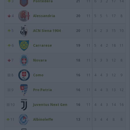
3
Pontedera
21
11
6
3
2
17
14
4
Alessandria
20
11
5
5
1
17
8
5
ACN Siena 1904
20
11
6
2
3
15
10
6
Carrarese
19
11
5
4
2
18
11
7
Novara
18
11
5
3
3
12
8
8
Como
16
11
4
4
3
12
9
9
Pro Patria
16
11
4
4
3
13
12
10
Juventus Next Gen
16
11
4
4
3
14
16
11
Albinoleffe
13
11
3
4
4
8
8