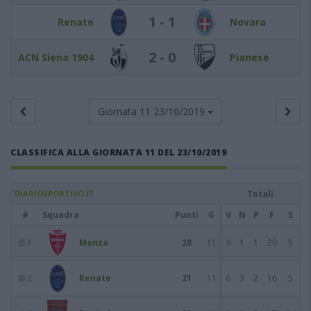
1 - 1
Renate
Novara
2 - 0
ACN Siena 1904
Pianese
Giornata 11
23/10/2019
CLASSIFICA ALLA GIORNATA 11 DEL 23/10/2019
DIARIOSPORTIVO.IT
Totali
#
Squadra
Punti
G
V
N
P
F
S
1
Monza
28
11
9
1
1
20
5
2
Renate
21
11
6
3
2
16
5