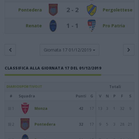
2 - 2
Pontedera
Pergolettese
1 - 1
Renate
Pro Patria
Giornata 17
01/12/2019
CLASSIFICA ALLA GIORNATA 17 DEL 01/12/2019
DIARIOSPORTIVO.IT
Totali
#
Squadra
Punti
G
V
N
P
F
S
1
Monza
42
17
13
3
1
32
9
2
Pontedera
32
17
9
5
3
28
21