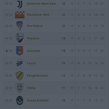
12
Juventus Next Gen
22
17
5
7
5
18
22
13
Pistoiese 1921
21
17
4
9
4
18
16
14
Pro Patria
21
17
4
9
4
19
19
15
Pianese
18
17
4
6
7
17
20
16
Gozzano
18
17
3
9
5
17
22
17
Lecco
15
17
4
3
10
14
29
18
Pergolettese
12
17
2
6
9
11
22
19
Olbia
11
17
2
5
10
16
32
20
Giana Erminio
10
17
1
7
9
14
31