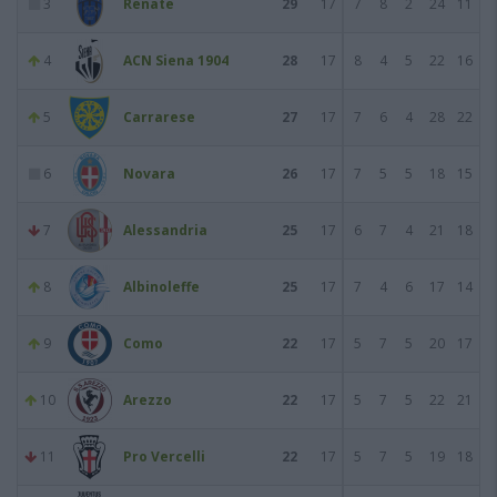
3
Renate
29
17
7
8
2
24
11
4
ACN Siena 1904
28
17
8
4
5
22
16
5
Carrarese
27
17
7
6
4
28
22
6
Novara
26
17
7
5
5
18
15
7
Alessandria
25
17
6
7
4
21
18
8
Albinoleffe
25
17
7
4
6
17
14
9
Como
22
17
5
7
5
20
17
10
Arezzo
22
17
5
7
5
22
21
11
Pro Vercelli
22
17
5
7
5
19
18