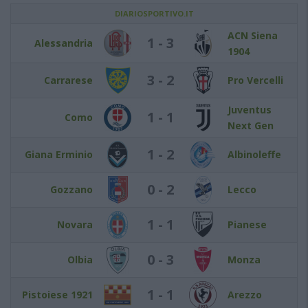
DIARIOSPORTIVO.IT
ACN Siena
1 - 3
Alessandria
1904
3 - 2
Carrarese
Pro Vercelli
Juventus
1 - 1
Como
Next Gen
1 - 2
Giana Erminio
Albinoleffe
0 - 2
Gozzano
Lecco
1 - 1
Novara
Pianese
0 - 3
Olbia
Monza
1 - 1
Pistoiese 1921
Arezzo