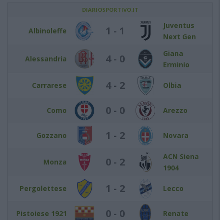
DIARIOSPORTIVO.IT
Juventus
1 - 1
Albinoleffe
Next Gen
Giana
4 - 0
Alessandria
Erminio
4 - 2
Carrarese
Olbia
0 - 0
Como
Arezzo
1 - 2
Gozzano
Novara
ACN Siena
0 - 2
Monza
1904
1 - 2
Pergolettese
Lecco
0 - 0
Pistoiese 1921
Renate