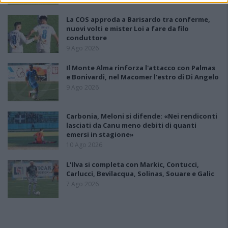
La COS approda a Barisardo tra conferme,
nuovi volti e mister Loi a fare da filo
conduttore
9 Ago 2026
Il Monte Alma rinforza l'attacco con Palmas
e Bonivardi, nel Macomer l'estro di Di Angelo
9 Ago 2026
Carbonia, Meloni si difende: «Nei rendiconti
lasciati da Canu meno debiti di quanti
emersi in stagione»
10 Ago 2026
L'Ilva si completa con Markic, Contucci,
Carlucci, Bevilacqua, Solinas, Souare e Galic
7 Ago 2026