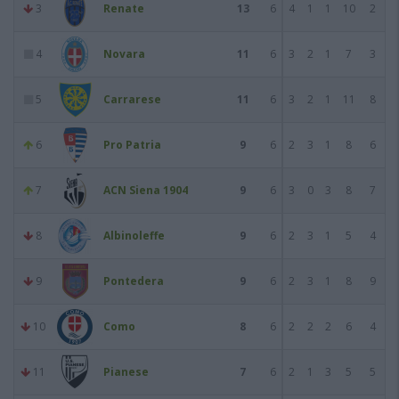
3
Renate
13
6
4
1
1
10
2
4
Novara
11
6
3
2
1
7
3
5
Carrarese
11
6
3
2
1
11
8
6
Pro Patria
9
6
2
3
1
8
6
7
ACN Siena 1904
9
6
3
0
3
8
7
8
Albinoleffe
9
6
2
3
1
5
4
9
Pontedera
9
6
2
3
1
8
9
10
Como
8
6
2
2
2
6
4
11
Pianese
7
6
2
1
3
5
5