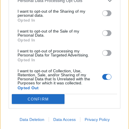
Personal Data Processing Opt Outs
I want to opt-out of the Sharing of my
personal data.
Opted In
I want to opt-out of the Sale of my
Personal Data.
Opted In
I want to opt-out of processing my
Personal Data for Targeted Advertising.
Opted In
I want to opt-out of Collection, Use,
Retention, Sale, and/or Sharing of my
Personal Data that Is Unrelated with the
Purposes for which it was collected.
Opted Out
PIÙ LETTI OGGI
CONFIRM
L'Accademia Sulcitana prende il mediano
Puddu, allo Jerzu l'attaccante Bebo Atzori
Data Deletion
Data Access
Privacy Policy
10 Ago 2026