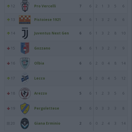
12
Pro Vercelli
7
6
2
1
3
5
6
13
Pistoiese 1921
6
6
1
3
2
6
6
14
Juventus Next Gen
6
6
1
3
2
8
10
15
Gozzano
6
6
1
3
2
7
9
16
Olbia
6
6
2
0
4
8
14
17
Lecco
6
6
2
0
4
5
12
18
Arezzo
5
6
1
2
3
5
6
19
Pergolettese
3
6
0
3
3
3
8
20
Giana Erminio
2
6
0
2
4
3
14