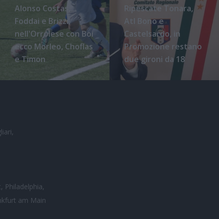
Alonso Costas,
Ripescate Tonara,
Foddai e Brizzi,
Atl Bono e
nell'Orrolese con Boi
Castelsardo, in
ecco Morleo, Choflas
Promozione restano
e Timon
due gironi da 18
iari,
, Philadelphia,
nkfurt am Main