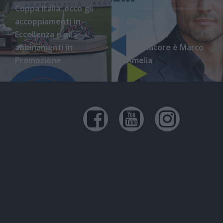
Coppa Italia: ecco gli
accoppiamenti in
Olbia, ecco
Eccellenza e gli
l'ufficialità:
abbinamenti in
l'allenatore è Marco
Promozione
Amelia