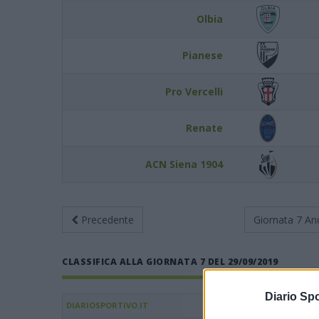
Olbia
Pianese
Pro Vercelli
Renate
ACN Siena 1904
Precedente
Giornata 7
An
CLASSIFICA ALLA GIORNATA 7 DEL 29/09/2019
Diario Spo
DIARIOSPORTIVO.IT