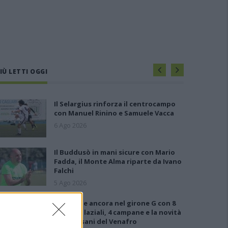
IÙ LETTI OGGI
Il Selargius rinforza il centrocampo
con Manuel Rinino e Samuele Vacca
6 Ago 2026
Il Buddusò in mani sicure con Mario
Fadda, il Monte Alma riparte da Ivano
Falchi
5 Ago 2026
Le 5 sarde ancora nel girone G con 8
squadre laziali, 4 campane e la novità
dei molisani del Venafro