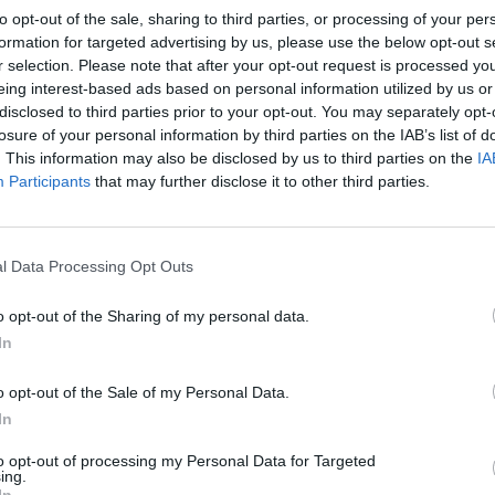
V
N
P
F
S
V
N
P
F
S
V
N
P
F
S
to opt-out of the sale, sharing to third parties, or processing of your per
formation for targeted advertising by us, please use the below opt-out s
6
0
1
13
4
2
0
1
3
2
4
0
0
10
2
r selection. Please note that after your opt-out request is processed y
eing interest-based ads based on personal information utilized by us or
disclosed to third parties prior to your opt-out. You may separately opt-
5
2
0
14
3
2
1
0
7
2
3
1
0
7
1
losure of your personal information by third parties on the IAB’s list of
. This information may also be disclosed by us to third parties on the
IA
4
2
1
10
2
3
1
0
8
1
1
1
1
2
1
Participants
that may further disclose it to other third parties.
4
2
1
8
3
3
1
0
6
0
1
1
1
2
3
l Data Processing Opt Outs
3
3
1
11
8
2
1
0
7
4
1
2
1
4
4
o opt-out of the Sharing of my personal data.
In
3
3
1
11
10
2
2
0
7
4
1
1
1
4
6
o opt-out of the Sale of my Personal Data.
3
1
3
10
9
0
1
3
3
7
3
0
0
7
2
In
2
3
2
7
5
1
1
1
2
1
1
2
1
5
4
to opt-out of processing my Personal Data for Targeted
ing.
In