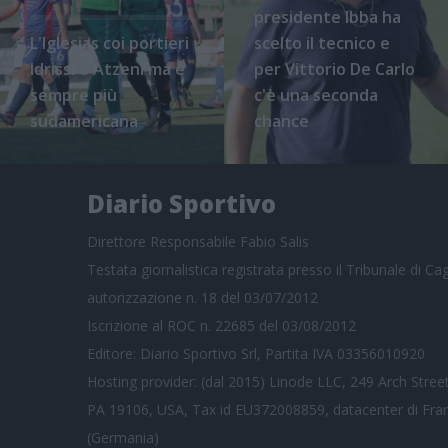
presidente Ibba ha
L'Iglesias coi portieri
scelto il tecnico e
Idrissi e Atzeni ma è
per Vittorio De Carlo
sempre più
c'è una seconda
sudamericana
chance
Diario Sportivo
Direttore Responsabile Fabio Salis
Testata giornalistica registrata presso il Tribunale di Cagl
autorizzazione n. 18 del 03/07/2012
Iscrizione al ROC n. 22685 del 03/08/2012
Editore: Diario Sportivo Srl, Partita IVA 03356010920
Hosting provider: (dal 2015) Linode LLC, 249 Arch Street
PA 19106, USA, Tax id EU372008859, datacenter di Fra
(Germania)