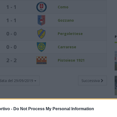
1 - 1
Como
1 - 1
Gozzano
0 - 0
Pergolettese
P
0 - 0
Carrarese
2 - 2
Pistoiese 1921
data del
29/09/2019
Successiva
rtivo -
Do Not Process My Personal Information
Totali
Casa
Trasferta