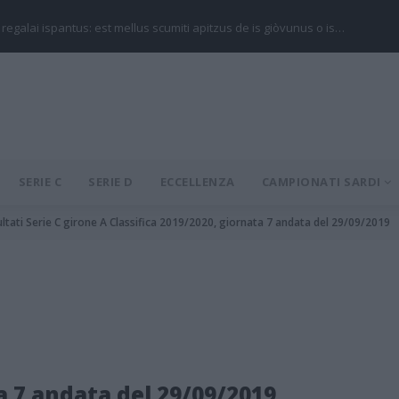
 regalai ispantus: est mellus scumiti apitzus de is giòvunus o is…
SERIE C
SERIE D
ECCELLENZA
CAMPIONATI SARDI
ultati Serie C girone A Classifica 2019/2020, giornata 7 andata del 29/09/2019
a 7 andata del 29/09/2019