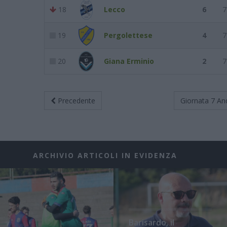
18
Lecco
6
7
19
Pergolettese
4
7
20
Giana Erminio
2
7
Precedente
Giornata 7
An
ARCHIVIO ARTICOLI IN EVIDENZA
Barisardo, il