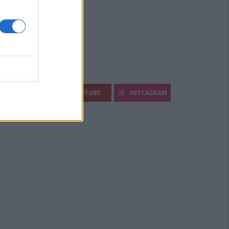
egui Diario Sportivo:
FACEBOOK
YOUTUBE
INSTAGRAM