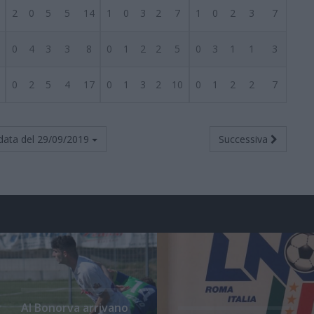
2
0
5
5
14
1
0
3
2
7
1
0
2
3
7
0
4
3
3
8
0
1
2
2
5
0
3
1
1
3
0
2
5
4
17
0
1
3
2
10
0
1
2
2
7
data del
29/09/2019
Successiva
Al Bonorva arrivano