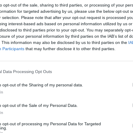
V
N
P
F
S
V
N
P
F
S
V
N
P
F
S
to opt-out of the sale, sharing to third parties, or processing of your per
formation for targeted advertising by us, please use the below opt-out s
18
6
2
52
17
8
3
2
22
9
10
3
0
30
8
r selection. Please note that after your opt-out request is processed y
eing interest-based ads based on personal information utilized by us or
disclosed to third parties prior to your opt-out. You may separately opt-
11
10
5
33
20
7
6
0
19
6
4
4
5
14
14
losure of your personal information by third parties on the IAB’s list of
. This information may also be disclosed by us to third parties on the
IA
11
9
6
44
36
8
3
2
26
18
3
6
4
18
18
Participants
that may further disclose it to other third parties.
11
9
6
38
33
7
5
1
23
14
4
4
5
15
19
l Data Processing Opt Outs
10
9
7
31
29
2
6
5
13
16
8
3
2
18
13
o opt-out of the Sharing of my personal data.
In
10
8
8
35
29
7
4
2
20
9
3
4
6
15
20
o opt-out of the Sale of my Personal Data.
10
8
8
28
23
6
4
3
15
8
4
4
5
13
15
In
9
10
7
33
30
5
7
2
21
17
4
3
5
12
13
to opt-out of processing my Personal Data for Targeted
ing.
In