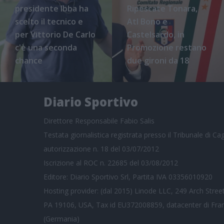
presidente Ibba ha
Ripescate Tonara,
scelto il tecnico e
Atl Bono e
per Vittorio De Carlo
Castelsardo, in
c'è una seconda
Promozione restano
chance
due gironi da 18
Diario Sportivo
Direttore Responsabile Fabio Salis
Testata giornalistica registrata presso il Tribunale di Cagl
autorizzazione n. 18 del 03/07/2012
Iscrizione al ROC n. 22685 del 03/08/2012
Editore: Diario Sportivo Srl, Partita IVA 03356010920
Hosting provider: (dal 2015) Linode LLC, 249 Arch Street
PA 19106, USA, Tax id EU372008859, datacenter di Fra
(Germania)