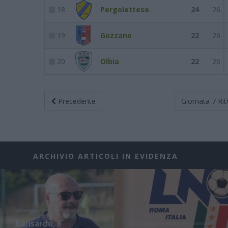
18
Pergolettese
24
26
19
Gozzano
22
26
20
Olbia
22
26
Precedente
Giornata 7
Rit
ARCHIVIO ARTICOLI IN EVIDENZA
Barisardo, il