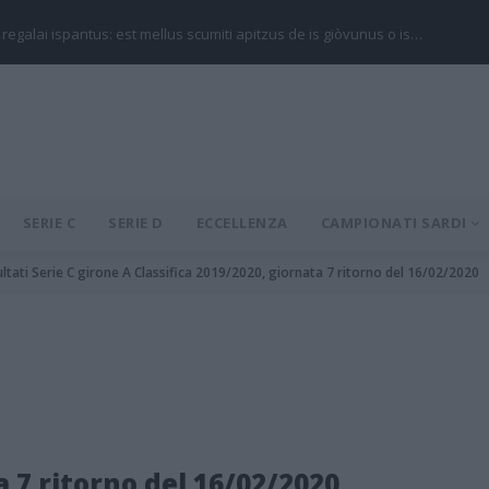
 regalai ispantus: est mellus scumiti apitzus de is giòvunus o is…
SERIE C
SERIE D
ECCELLENZA
CAMPIONATI SARDI
ultati Serie C girone A Classifica 2019/2020, giornata 7 ritorno del 16/02/2020
a 7 ritorno del 16/02/2020