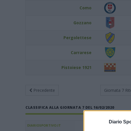
Como
Gozzano
Pergolettese
Carrarese
Pistoiese 1921
Precedente
Giornata 7
Rit
CLASSIFICA ALLA GIORNATA 7 DEL 16/02/2020
Diario Spo
DIARIOSPORTIVO.IT