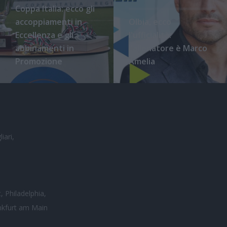
Coppa Italia: ecco gli
accoppiamenti in
Olbia, ecco
Eccellenza e gli
l'ufficialità:
abbinamenti in
l'allenatore è Marco
Promozione
Amelia
iari,
, Philadelphia,
nkfurt am Main