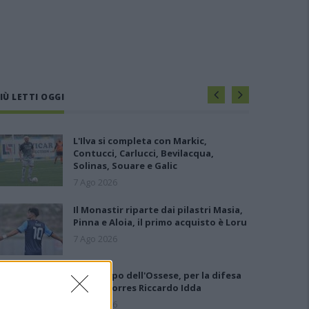
IÙ LETTI OGGI
L'Ilva si completa con Markic,
Contucci, Carlucci, Bevilacqua,
Solinas, Souare e Galic
7 Ago 2026
Il Monastir riparte dai pilastri Masia,
Pinna e Aloia, il primo acquisto è Loru
7 Ago 2026
Gran colpo dell'Ossese, per la difesa
c'è l'ex Torres Riccardo Idda
7 Ago 2026