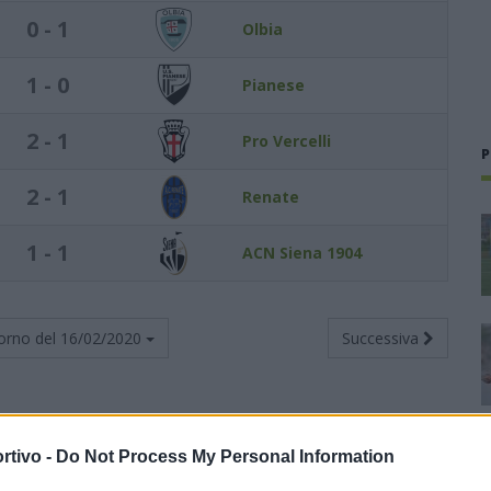
0 - 1
Olbia
1 - 0
Pianese
2 - 1
Pro Vercelli
P
2 - 1
Renate
1 - 1
ACN Siena 1904
orno del
16/02/2020
Successiva
rtivo -
Do Not Process My Personal Information
Totali
Casa
Trasferta