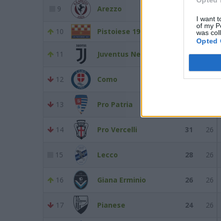
9
Arezzo
36
26
I want t
of my P
10
Pistoiese 1921
33
26
was col
Opted 
11
Juventus Next Gen
33
26
12
Como
32
26
13
Pro Patria
32
26
14
Pro Vercelli
31
26
15
Lecco
28
26
16
Giana Erminio
26
26
17
Pianese
24
26