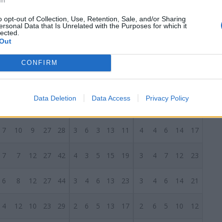
8
12
6
32
27
7
3
3
20
13
1
9
3
12
14
o opt-out of Collection, Use, Retention, Sale, and/or Sharing
ersonal Data that Is Unrelated with the Purposes for which it
6
15
5
24
21
2
9
2
10
10
4
6
3
14
11
lected.
Out
7
12
7
29
34
3
4
5
14
20
4
8
2
15
14
CONFIRM
S
7
11
8
28
25
5
5
4
15
12
2
6
4
13
13
Data Deletion
Data Access
Privacy Policy
7
11
8
32
30
3
5
5
15
16
4
6
3
17
14
7
10
9
27
28
3
6
3
13
11
4
4
6
14
17
7
7
12
27
42
4
3
5
15
19
3
4
7
12
23
6
8
12
27
44
3
4
6
13
23
3
4
6
14
21
4
12
10
23
29
2
6
5
13
17
2
6
5
10
12