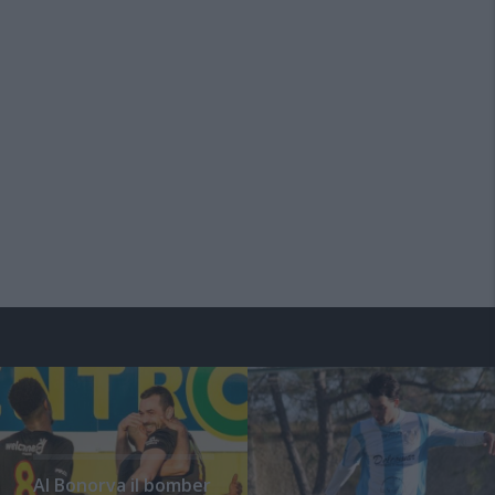
Al Bonorva il bomber