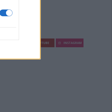
egui Diario Sportivo:
FACEBOOK
YOUTUBE
INSTAGRAM