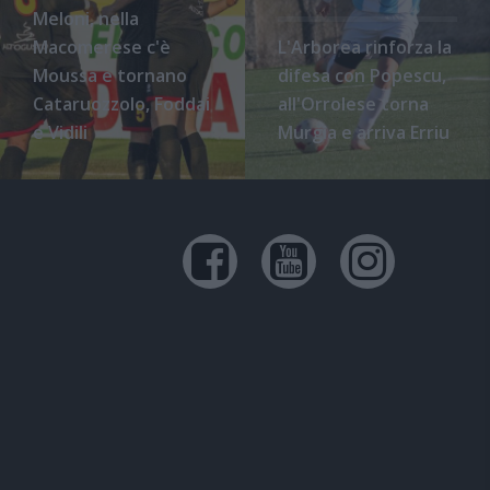
Meloni, nella
Macomerese c'è
L'Arborea rinforza la
Moussa e tornano
difesa con Popescu,
Cataruozzolo, Foddai
all'Orrolese torna
e Vidili
Murgia e arriva Erriu