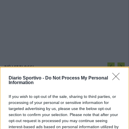
PIÙ LETTI OGGI
Diario Sportivo -
Do Not Process My Personal
Information
Il Buddusò in mani sicure con Mario Fadda, il
Monte Alma riparte da Ivano Falchi
5 Ago 2026
If you wish to opt-out of the sale, sharing to third parties, or
processing of your personal or sensitive information for
targeted advertising by us, please use the below opt-out
Le 5 sarde ancora nel girone G con 8 squadre
section to confirm your selection. Please note that after your
laziali, 4 campane e la novità dei molisani del
opt-out request is processed you may continue seeing
Venafro
interest-based ads based on personal information utilized by
6 Ago 2026