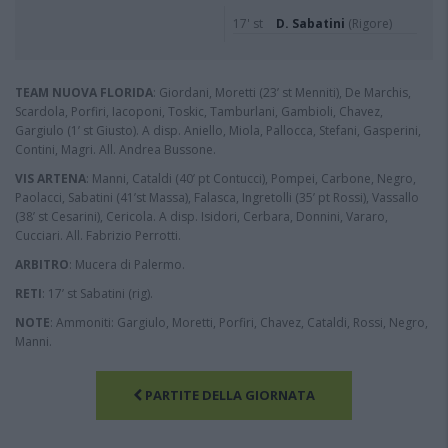
17' st
D. Sabatini
(Rigore)
TEAM NUOVA FLORIDA
: Giordani, Moretti (23’ st Menniti), De Marchis,
Scardola, Porfiri, Iacoponi, Toskic, Tamburlani, Gambioli, Chavez,
Gargiulo (1’ st Giusto). A disp. Aniello, Miola, Pallocca, Stefani, Gasperini,
Contini, Magri. All. Andrea Bussone.
VIS ARTENA
: Manni, Cataldi (40’ pt Contucci), Pompei, Carbone, Negro,
Paolacci, Sabatini (41’st Massa), Falasca, Ingretolli (35’ pt Rossi), Vassallo
(38’ st Cesarini), Cericola. A disp. Isidori, Cerbara, Donnini, Vararo,
Cucciari. All. Fabrizio Perrotti.
ARBITRO
: Mucera di Palermo.
RETI
: 17’ st Sabatini (rig).
NOTE
: Ammoniti: Gargiulo, Moretti, Porfiri, Chavez, Cataldi, Rossi, Negro,
Manni.
PARTITE DELLA GIORNATA