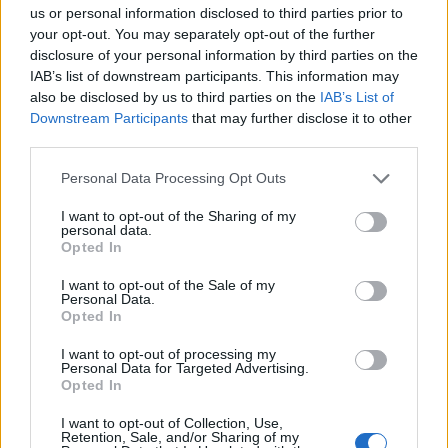
us or personal information disclosed to third parties prior to
your opt-out. You may separately opt-out of the further
Anche il Fasano out e le ammissioni salgono
disclosure of your personal information by third parties on the
a sei, l'Ilva è la prima società tra le non
ripescate
IAB’s list of downstream participants. This information may
5 Ago 2026
also be disclosed by us to third parties on the
IAB’s List of
Downstream Participants
that may further disclose it to other
Coppa Italia: gli accoppiamenti dei 16esimi di
third parties.
finale con i derby a Cagliari, Sassari e
Macomer
Personal Data Processing Opt Outs
5 Ago 2026
I want to opt-out of the Sharing of my
Coppa Italia: gli accoppiamenti degli ottavi
personal data.
di finale con i derby di Gallura, Barbagia e
Opted In
Ogliastra
5 Ago 2026
I want to opt-out of the Sale of my
Personal Data.
Opted In
I want to opt-out of processing my
Personal Data for Targeted Advertising.
Opted In
I want to opt-out of Collection, Use,
Retention, Sale, and/or Sharing of my