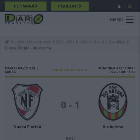
Salta
ULTIMORA
RISULTATI
al
contenuto
MENU
principale
Classifiche e risultati
2020 2021
Serie D
G
2
Andata
Breadcrumb
Nuova Florida - Vis Artena
MARCO MAZZUCCHI,
DOMENICA 4 OTTOBRE
DIARIOSPORTIVO.IT
ARDEA
2020, ORE 15:00
0 - 1
Nuova Florida
Vis Artena
Reti