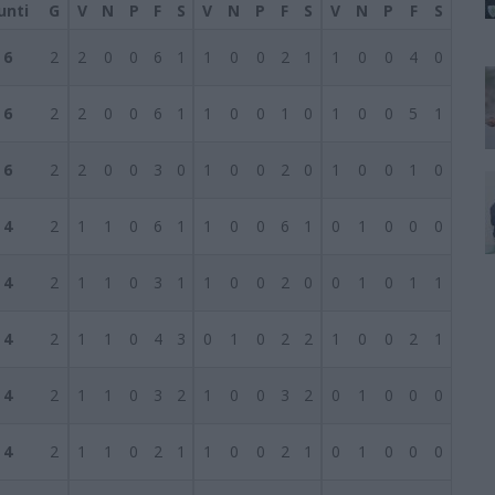
unti
G
V
N
P
F
S
V
N
P
F
S
V
N
P
F
S
6
2
2
0
0
6
1
1
0
0
2
1
1
0
0
4
0
6
2
2
0
0
6
1
1
0
0
1
0
1
0
0
5
1
6
2
2
0
0
3
0
1
0
0
2
0
1
0
0
1
0
4
2
1
1
0
6
1
1
0
0
6
1
0
1
0
0
0
4
2
1
1
0
3
1
1
0
0
2
0
0
1
0
1
1
4
2
1
1
0
4
3
0
1
0
2
2
1
0
0
2
1
4
2
1
1
0
3
2
1
0
0
3
2
0
1
0
0
0
4
2
1
1
0
2
1
1
0
0
2
1
0
1
0
0
0