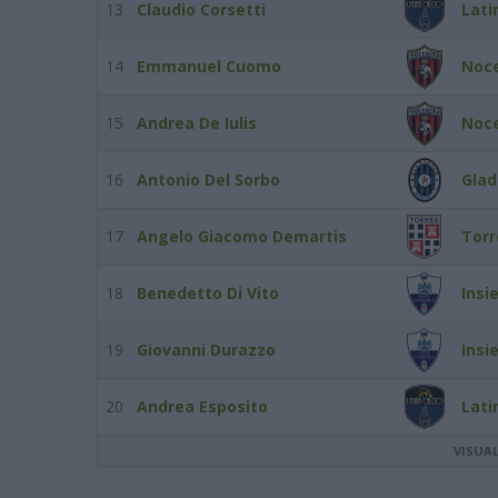
13
Claudio Corsetti
Lati
14
Emmanuel Cuomo
Noce
15
Andrea De Iulis
Noce
16
Antonio Del Sorbo
Glad
17
Angelo Giacomo Demartis
Torr
18
Benedetto Di Vito
Insi
19
Giovanni Durazzo
Insi
20
Andrea Esposito
Lati
VISUA