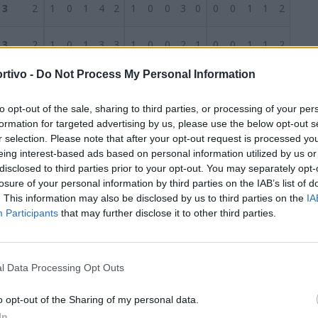
3
2
1
0
1
4
2
1
0
0
3
0
0
0
1
1
2
3
2
1
0
1
3
3
1
0
0
2
1
0
0
1
1
2
rtivo -
Do Not Process My Personal Information
2
2
0
2
0
2
2
0
1
0
0
0
0
1
0
2
2
S
to opt-out of the sale, sharing to third parties, or processing of your per
1
2
0
1
1
3
4
0
1
0
1
1
0
0
1
2
3
formation for targeted advertising by us, please use the below opt-out s
r selection. Please note that after your opt-out request is processed y
1
2
0
1
1
1
2
0
1
0
0
0
0
0
1
1
2
eing interest-based ads based on personal information utilized by us or
disclosed to third parties prior to your opt-out. You may separately opt-
losure of your personal information by third parties on the IAB’s list of
1
2
0
1
1
0
1
0
1
0
0
0
0
0
1
0
1
. This information may also be disclosed by us to third parties on the
IA
Participants
that may further disclose it to other third parties.
0
2
0
0
2
1
4
0
0
1
1
2
0
0
1
0
2
0
2
0
0
2
1
7
0
0
1
0
1
0
0
1
1
6
l Data Processing Opt Outs
0
2
0
0
2
1
8
0
0
1
1
5
0
0
1
0
3
o opt-out of the Sharing of my personal data.
In