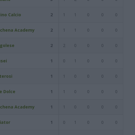
ino Calcio
2
1
1
0
0
0
achena Academy
2
1
1
0
0
0
golese
2
2
0
0
0
0
sei
1
0
1
0
0
0
erosi
1
1
0
0
0
0
e Dolce
1
1
0
0
0
0
achena Academy
1
1
0
0
0
0
iator
1
0
1
0
0
0