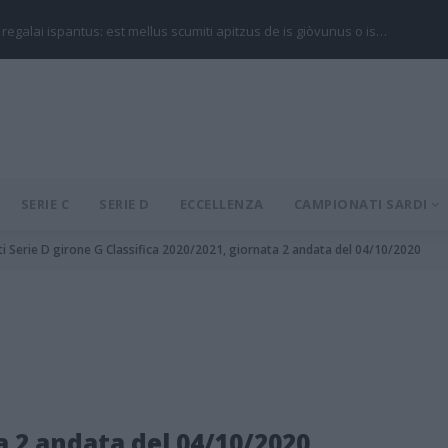
 regalai ispantus: est mellus scumiti apitzus de is giòvunus o is…
SERIE C
SERIE D
ECCELLENZA
CAMPIONATI SARDI
ti Serie D girone G Classifica 2020/2021, giornata 2 andata del 04/10/2020
a 2 andata del 04/10/2020