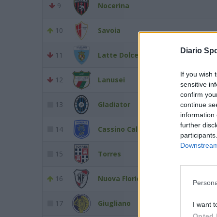
9
Nocerina
10
Savoia
Diario Spo
11
Latte Dolce
If you wish 
12
Lanusei
sensitive in
confirm you
13
Gladiator
continue se
information 
further disc
14
Cassino Calcio
participants
Downstream 
15
Torres
16
Nuova Florida
Persona
17
Giugliano
I want t
Opted 