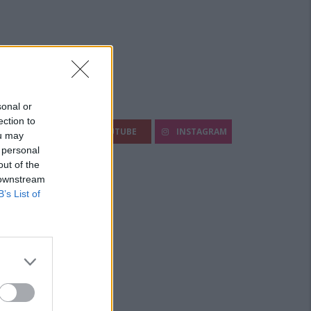
egui Diario Sportivo:
sonal or
ection to
FACEBOOK
YOUTUBE
INSTAGRAM
ou may
 personal
out of the
 downstream
B’s List of