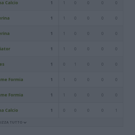
na Calcio
1
1
0
0
0
0
rina
1
1
0
0
0
0
rina
1
1
0
0
0
0
iator
1
1
0
0
0
0
es
1
0
1
0
0
0
eme Formia
1
1
0
0
0
0
eme Formia
1
1
0
0
0
0
na Calcio
1
0
0
0
0
1
LIZZA TUTTO