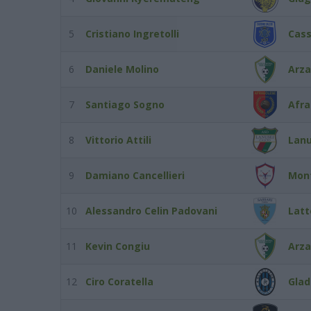
5
Cristiano Ingretolli
Cass
6
Daniele Molino
Arz
7
Santiago Sogno
Afra
8
Vittorio Attili
Lanu
9
Damiano Cancellieri
Mont
10
Alessandro Celin Padovani
Latt
11
Kevin Congiu
Arz
12
Ciro Coratella
Glad