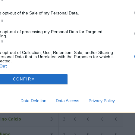
1
(-1)
2
0
0
2
0
6
0
0
1
0
4
0
0
1
0
2
o opt-out of the Sale of my Personal Data.
In
data del
04/10/2020
Successiva
to opt-out of processing my Personal Data for Targeted
ing.
In
2020
o opt-out of Collection, Use, Retention, Sale, and/or Sharing
ersonal Data that Is Unrelated with the Purposes for which it
lected.
Out
Reti
AZ
RIG
PUN
ANG
CDF
CONFIRM
ino Calcio
4
2
1
0
1
0
Data Deletion
Data Access
Privacy Policy
rina
3
3
0
0
0
0
ino Calcio
3
3
0
0
0
0
liano
3
1
2
0
0
0