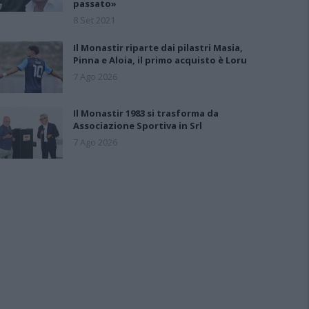
passato»
8 Set 2021
Il Monastir riparte dai pilastri Masia,
Pinna e Aloia, il primo acquisto è Loru
7 Ago 2026
Il Monastir 1983 si trasforma da
Associazione Sportiva in Srl
7 Ago 2026