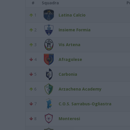
#
Squadra
P
1
Latina Calcio
2
Insieme Formia
3
Vis Artena
4
Afragolese
5
Carbonia
6
Arzachena Academy
7
C.O.S. Sarrabus-Ogliastra
8
Monterosi