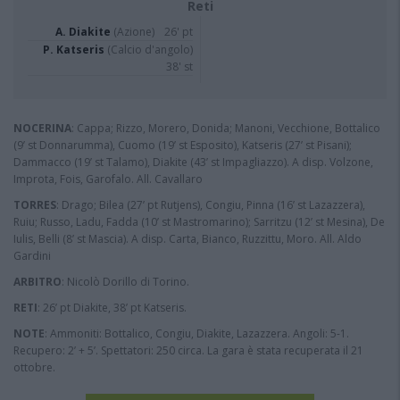
Reti
A. Diakite
(Azione)
26' pt
P. Katseris
(Calcio d'angolo)
38' st
NOCERINA
: Cappa; Rizzo, Morero, Donida; Manoni, Vecchione, Bottalico
(9’ st Donnarumma), Cuomo (19’ st Esposito), Katseris (27’ st Pisani);
Dammacco (19’ st Talamo), Diakite (43’ st Impagliazzo). A disp. Volzone,
Improta, Fois, Garofalo. All. Cavallaro
TORRES
: Drago; Bilea (27’ pt Rutjens), Congiu, Pinna (16’ st Lazazzera),
Ruiu; Russo, Ladu, Fadda (10’ st Mastromarino); Sarritzu (12’ st Mesina), De
Iulis, Belli (8’ st Mascia). A disp. Carta, Bianco, Ruzzittu, Moro. All. Aldo
Gardini
ARBITRO
: Nicolò Dorillo di Torino.
RETI
: 26’ pt Diakite, 38’ pt Katseris.
NOTE
: Ammoniti: Bottalico, Congiu, Diakite, Lazazzera. Angoli: 5-1.
Recupero: 2’ + 5’. Spettatori: 250 circa. La gara è stata recuperata il 21
ottobre.