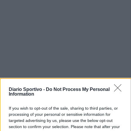
PIÙ LETTI OGGI
Diario Sportivo -
Do Not Process My Personal
Information
L'Ilva si completa con Markic, Contucci,
If you wish to opt-out of the sale, sharing to third parties, or
Carlucci, Bevilacqua, Solinas, Souare e Galic
processing of your personal or sensitive information for
7 Ago 2026
targeted advertising by us, please use the below opt-out
section to confirm your selection. Please note that after your