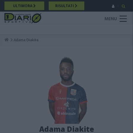
Salta
ULTIMORA
RISULTATI
al
contenuto
MENU
principale
Adama Diakite
Breadcrumb
Adama Diakite