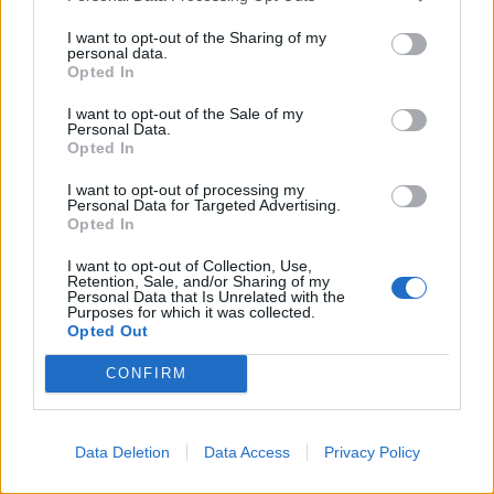
I want to opt-out of the Sharing of my
personal data.
Opted In
I want to opt-out of the Sale of my
Personal Data.
Opted In
I want to opt-out of processing my
Personal Data for Targeted Advertising.
PIÙ LETTI OGGI
Opted In
I want to opt-out of Collection, Use,
Retention, Sale, and/or Sharing of my
L'Ossese si prepara all'esordio in D: Forzati,
Personal Data that Is Unrelated with the
Cabrera, Tesio, Limongelli, Bolzicco e tanti
Purposes for which it was collected.
giovani tra i…
Opted Out
7 Ago 2026
CONFIRM
L'Ilva si completa con Markic, Contucci,
Carlucci, Bevilacqua, Solinas, Souare e Galic
7 Ago 2026
Data Deletion
Data Access
Privacy Policy