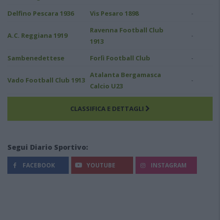
-
Delfino Pescara 1936
Vis Pesaro 1898
Ravenna Football Club
-
A.C. Reggiana 1919
1913
-
Sambenedettese
Forlì Football Club
Atalanta Bergamasca
-
Vado Football Club 1913
Calcio U23
CLASSIFICA E DETTAGLI
Segui Diario Sportivo:
FACEBOOK
YOUTUBE
INSTAGRAM