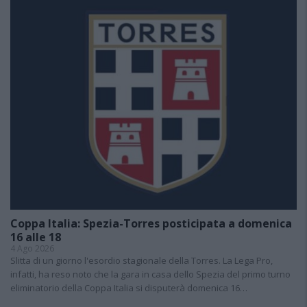
Coppa Italia: Spezia-Torres posticipata a domenica
16 alle 18
4 Ago 2026
Slitta di un giorno l'esordio stagionale della Torres. La Lega Pro,
infatti, ha reso noto che la gara in casa dello Spezia del primo turno
eliminatorio della Coppa Italia si disputerà domenica 16…