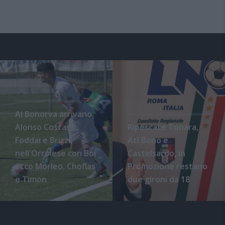
Al Bonorva arrivano
Alonso Costas,
Ripescate Tonara,
Foddai e Brizzi,
Atl Bono e
nell'Orrolese con Boi
Castelsardo, in
ecco Morleo, Choflas
Promozione restano
e Timon
due gironi da 18