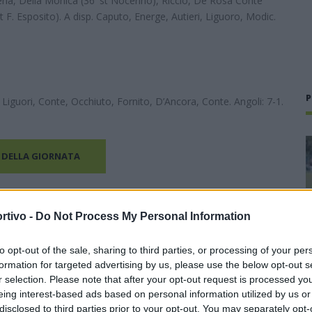
gnena, Della Monica (36′ st Nocerino), Riccio, De Rosa Conte
st F. Esposito). A disp. Caputo, Energe, Autieri, Liguoro, Modic.
P
 Liguori, Conte, Occhiuto, Fornito, D’Ancora, Conte. Angoli: 7-1.
 DELLA GIORNATA
rtivo -
Do Not Process My Personal Information
to opt-out of the sale, sharing to third parties, or processing of your per
formation for targeted advertising by us, please use the below opt-out s
r selection. Please note that after your opt-out request is processed y
eing interest-based ads based on personal information utilized by us or
disclosed to third parties prior to your opt-out. You may separately opt-