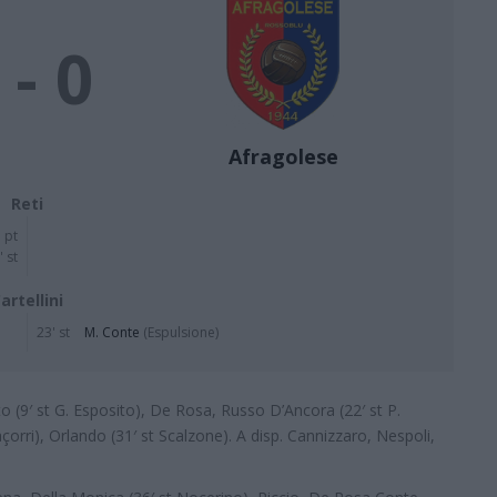
 - 0
Afragolese
Reti
 pt
' st
artellini
23' st
M. Conte
(Espulsione)
o (9′ st G. Esposito), De Rosa, Russo D’Ancora (22′ st P.
çorri), Orlando (31′ st Scalzone). A disp. Cannizzaro, Nespoli,