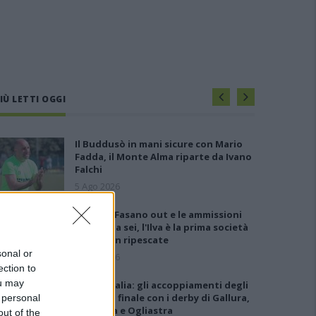
IÙ LETTI OGGI
Il Buddusò in mani sicure con Mario
Fadda, il Monte Alma riparte da Ivano
Falchi
5 Ago 2026
Anche il Fasano out e le ammissioni
salgono a sei, l'Ilva è la prima società
tra le non ripescate
sonal or
5 Ago 2026
ection to
ou may
Coppa Italia: gli accoppiamenti degli
ottavi di finale con i derby di Gallura,
 personal
Barbagia e Ogliastra
out of the