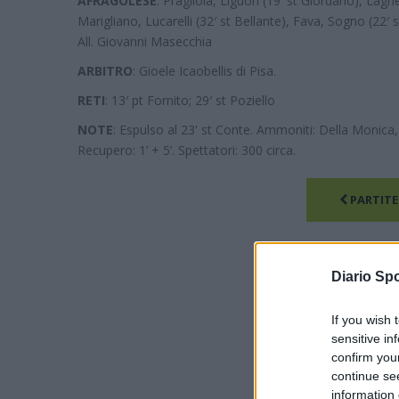
AFRAGOLESE
: Pragliola, Liguori (19′ st Giordano), La
Marigliano, Lucarelli (32′ st Bellante), Fava, Sogno (22′ 
All. Giovanni Masecchia
ARBITRO
: Gioele Icaobellis di Pisa.
RETI
: 13′ pt Fornito; 29′ st Poziello
NOTE
: Espulso al 23' st Conte. Ammoniti: Della Monica,
Recupero: 1’ + 5’. Spettatori: 300 circa.
PARTITE
Diario Spo
If you wish 
sensitive in
confirm you
continue se
information 