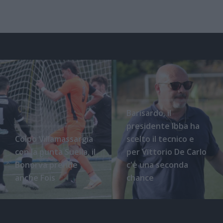
Barisardo, il
presidente Ibba ha
Colpo Villamassargia
scelto il tecnico e
con la punta Suella, il
per Vittorio De Carlo
Bonorva prende
c'è una seconda
anche Fois
chance