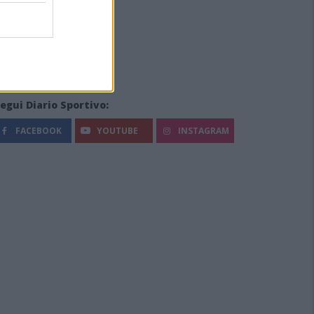
egui Diario Sportivo:
FACEBOOK
YOUTUBE
INSTAGRAM