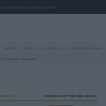
Torres posticipata a domenica 16 alle 18
SERIE C
SERIE D
ECCELLENZA
CAMPIONATI SARDI
data
Savoia - Afragolese
IOSPORTIVO.IT
DOMENICA 18 OTTOBRE 2020, ORE 15:00