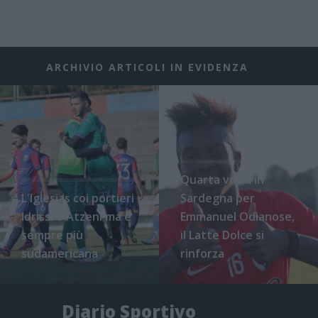
ARCHIVIO ARTICOLI IN EVIDENZA
Quarta volta in
L'Iglesias coi portieri
Sardegna per
Idrissi e Atzeni ma è
Emmanuel Odianose,
sempre più
il Latte Dolce si
sudamericana
rinforza
Diario Sportivo