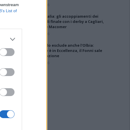
5 Ago 2026
 downstream
B’s List of
Coppa Italia: gli accoppiamenti dei
16esimi di finale con i derby a Cagliari,
Sassari e Macomer
5 Ago 2026
Il CR sardo esclude anche l'Olbia:
l'Usinese è in Eccellenza, il Fonni sale
in Promozione
5 Ago 2026