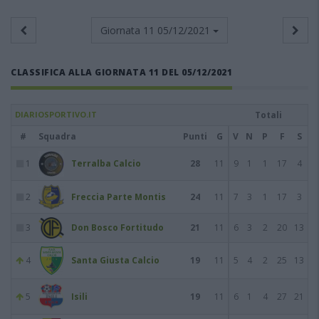
Giornata 11
05/12/2021
CLASSIFICA ALLA GIORNATA 11 DEL 05/12/2021
DIARIOSPORTIVO.IT
Totali
#
Squadra
Punti
G
V
N
P
F
S
1
Terralba Calcio
28
11
9
1
1
17
4
2
Freccia Parte Montis
24
11
7
3
1
17
3
3
Don Bosco Fortitudo
21
11
6
3
2
20
13
4
Santa Giusta Calcio
19
11
5
4
2
25
13
5
Isili
19
11
6
1
4
27
21