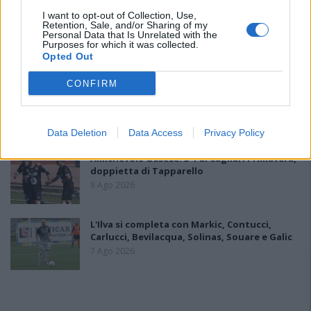
I want to opt-out of Collection, Use,
Retention, Sale, and/or Sharing of my
L'Accademia Sulcitana prende il mediano
Personal Data that Is Unrelated with the
Puddu, allo Jerzu l'attaccante Bebo Atzori
Purposes for which it was collected.
10 Ago 2026
Opted Out
CONFIRM
Il Monte Alma rinforza l'attacco con Palmas
e Bonivardi, nel Macomer l'estro di Di Angelo
9 Ago 2026
Data Deletion
Data Access
Privacy Policy
Amichevole Ossese: 3-1 al Cagliari Primavera,
doppietta di Tapparello
8 Ago 2026
L'Ilva si completa con Markic, Contucci,
Carlucci, Bevilacqua, Solinas, Souare e Galic
7 Ago 2026