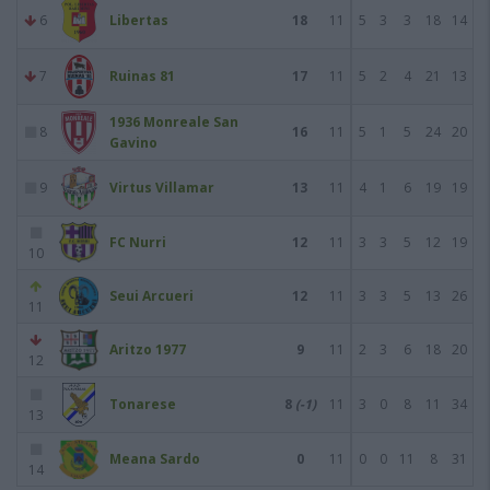
6
Libertas
18
11
5
3
3
18
14
7
Ruinas 81
17
11
5
2
4
21
13
1936 Monreale San
8
16
11
5
1
5
24
20
Gavino
9
Virtus Villamar
13
11
4
1
6
19
19
FC Nurri
12
11
3
3
5
12
19
10
Seui Arcueri
12
11
3
3
5
13
26
11
Aritzo 1977
9
11
2
3
6
18
20
12
Tonarese
8
(-1)
11
3
0
8
11
34
13
Meana Sardo
0
11
0
0
11
8
31
14