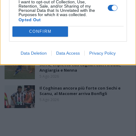
Il CR sardo esclude anche l'Olbia: l'Usinese è
I want to opt-out of Collection, Use,
Retention, Sale, and/or Sharing of my
in Eccellenza, il Fonni sale in Promozione
Personal Data that Is Unrelated with the
5 Ago 2026
Purposes for which it was collected.
Opted Out
Coppa Italia: gli accoppiamenti dei 16esimi di
CONFIRM
finale con i derby a Cagliari, Sassari e
Macomer
5 Ago 2026
Data Deletion
Data Access
Privacy Policy
Colpo dell'Uta con Pisano e arriva anche
Serra, tripletta Cus Cagliari con Piroddi,
Angiargia e Nenna
5 Ago 2026
Il Coghinas ancora più forte con Sechi e
Scanu, al Macomer arriva Bonfigli
5 Ago 2026