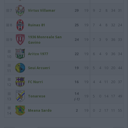
7
Virtus Villamar
29
19
9
2
8
34
31
8
Ruinas 81
25
19
7
4
8
32
24
1936 Monreale San
9
24
19
7
3
9
36
33
Gavino
Aritzo 1977
22
19
6
4
9
36
34
10
Seui Arcueri
19
19
5
4
10
20
44
11
FC Nurri
16
19
4
4
11
20
37
12
14
Tonarese
19
5
0
14
17
49
13
(-1)
Meana Sardo
2
19
0
2
17
11
55
14