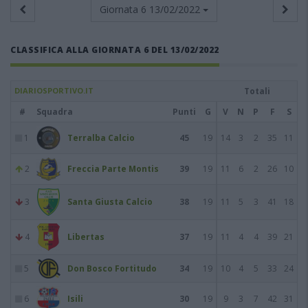
Giornata 6
13/02/2022
CLASSIFICA ALLA GIORNATA 6 DEL 13/02/2022
DIARIOSPORTIVO.IT
Totali
#
Squadra
Punti
G
V
N
P
F
S
1
Terralba Calcio
45
19
14
3
2
35
11
2
Freccia Parte Montis
39
19
11
6
2
26
10
3
Santa Giusta Calcio
38
19
11
5
3
41
18
4
Libertas
37
19
11
4
4
39
21
5
Don Bosco Fortitudo
34
19
10
4
5
33
24
6
Isili
30
19
9
3
7
42
31