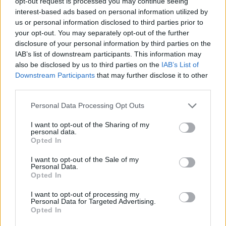
opt-out request is processed you may continue seeing
interest-based ads based on personal information utilized by
us or personal information disclosed to third parties prior to
your opt-out. You may separately opt-out of the further
disclosure of your personal information by third parties on the
IAB’s list of downstream participants. This information may
also be disclosed by us to third parties on the
IAB’s List of
Downstream Participants
that may further disclose it to other
third parties.
Personal Data Processing Opt Outs
I want to opt-out of the Sharing of my
personal data.
Opted In
PIÙ LETTI OGGI
I want to opt-out of the Sale of my
Personal Data.
Opted In
Coppa Italia: gli accoppiamenti degli ottavi
di finale con i derby di Gallura, Barbagia e
I want to opt-out of processing my
Ogliastra
Personal Data for Targeted Advertising.
5 Ago 2026
Opted In