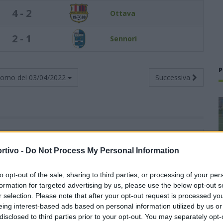
4 - 2
Ottava
2 - 1
Sennori
P
torno del
03/04/2022
Successiva
Totali
Casa
Trasferta
rtivo -
Do Not Process My Personal Information
V
N
P
F
S
V
N
P
F
S
V
N
P
F
S
to opt-out of the sale, sharing to third parties, or processing of your per
19
5
1
62
11
11
1
0
34
4
8
4
1
28
7
formation for targeted advertising by us, please use the below opt-out s
r selection. Please note that after your opt-out request is processed y
17
4
4
56
25
9
2
1
36
15
8
2
3
20
10
eing interest-based ads based on personal information utilized by us or
disclosed to third parties prior to your opt-out. You may separately opt-