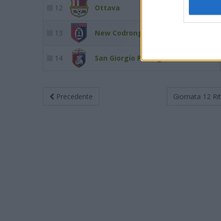
12
Ottava
23
25
13
New Codrongianos
19
25
14
San Giorgio Perfugas
2
25
Precedente
Giornata 12
Ri