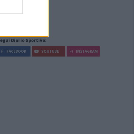
egui Diario Sportivo:
FACEBOOK
YOUTUBE
INSTAGRAM