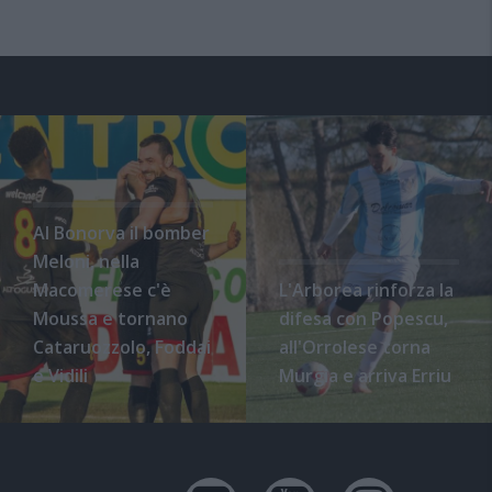
Al Bonorva il bomber
Meloni, nella
Macomerese c'è
L'Arborea rinforza la
Moussa e tornano
difesa con Popescu,
Cataruozzolo, Foddai
all'Orrolese torna
e Vidili
Murgia e arriva Erriu