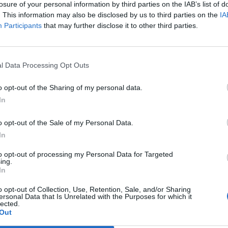
14
5
6
53
32
8
4
1
29
12
6
1
5
24
20
losure of your personal information by third parties on the IAB’s list of
. This information may also be disclosed by us to third parties on the
IA
Participants
that may further disclose it to other third parties.
13
6
6
40
28
10
1
2
23
9
3
5
4
17
19
11
7
7
43
35
7
4
2
27
16
4
3
5
16
19
l Data Processing Opt Outs
12
2
11
41
30
6
2
5
25
15
6
0
6
16
15
o opt-out of the Sharing of my personal data.
In
11
3
11
42
36
5
1
6
21
17
6
2
5
21
19
o opt-out of the Sale of my Personal Data.
10
4
11
36
37
5
3
4
18
16
5
1
7
18
21
In
to opt-out of processing my Personal Data for Targeted
10
4
11
41
54
5
2
5
21
21
5
2
6
20
33
ing.
In
9
4
12
40
44
4
2
7
25
25
5
2
5
15
19
o opt-out of Collection, Use, Retention, Sale, and/or Sharing
ersonal Data that Is Unrelated with the Purposes for which it
lected.
8
5
12
45
42
6
1
6
22
16
2
4
6
23
26
Out