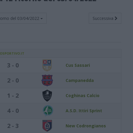
torno del
03/04/2022
Successiva
IOSPORTIVO.IT
3 - 0
Cus Sassari
2 - 0
Campanedda
1 - 2
Coghinas Calcio
4 - 0
A.S.D. Ittiri Sprint
2 - 3
New Codrongianos