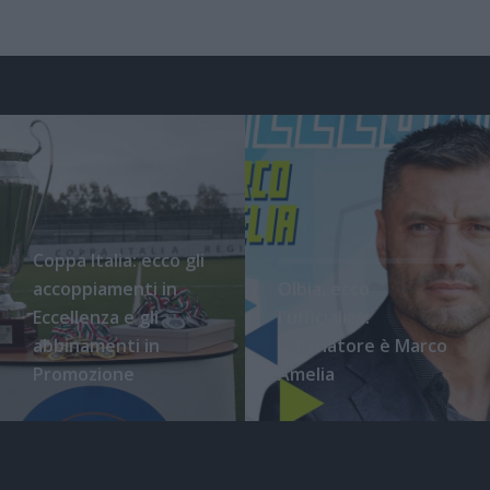
Coppa Italia: ecco gli
accoppiamenti in
Olbia, ecco
Eccellenza e gli
l'ufficialità:
abbinamenti in
l'allenatore è Marco
Promozione
Amelia