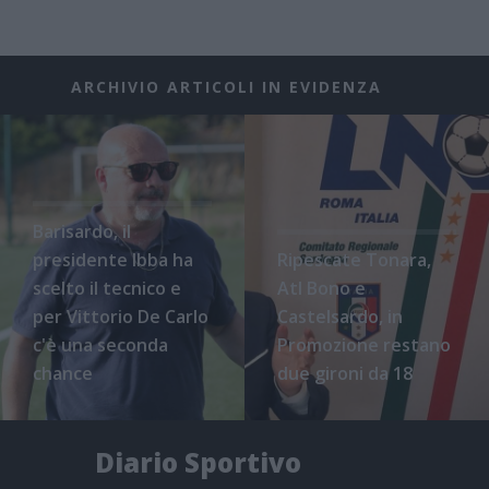
ARCHIVIO ARTICOLI IN EVIDENZA
Barisardo, il
presidente Ibba ha
Ripescate Tonara,
scelto il tecnico e
Atl Bono e
per Vittorio De Carlo
Castelsardo, in
c'è una seconda
Promozione restano
chance
due gironi da 18
Diario Sportivo