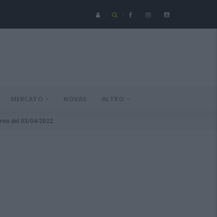
Serie C - Coppa Italia: Spezia-Torres posticipata a domenica 16 a
MERCATO
NOVAS
ALTRO
torno del 03/04/2022