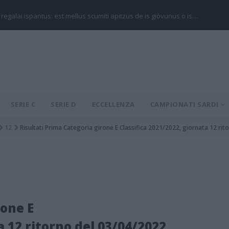
 regalai ispantus: est mellus scumiti apitzus de is giòvunus o is…
SERIE C
SERIE D
ECCELLENZA
CAMPIONATI SARDI
12
Risultati Prima Categoria girone E Classifica 2021/2022, giornata 12 ri
rone E
a 12 ritorno del 03/04/2022