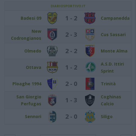
DIARIOSPORTIVO.IT
1 - 2
Badesi 09
Campanedda
New
2 - 3
Cus Sassari
Codrongianos
2 - 2
Olmedo
Monte Alma
A.S.D. Ittiri
1 - 2
Ottava
Sprint
2 - 0
Ploaghe 1994
Trinità
San Giorgio
Coghinas
1 - 3
Perfugas
Calcio
2 - 0
Sennori
Siligo