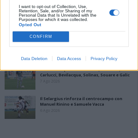
I want to opt-out of Collection, Use,
Il Latte Dolce prende Dumani dalla Torres,
Retention, Sale, and/or Sharing of my
Personal Data that Is Unrelated with the
Mascia, Sorgente, Lopes, Limberti e Cherchi
Purposes for which it was collected.
gli altri acquisti
Opted Out
8 Ago 2026
CONFIRM
Il Monastir riparte dai pilastri Masia, Pinna e
Aloia, il primo acquisto è Loru
7 Ago 2026
Data Deletion
Data Access
Privacy Policy
L'Ilva si completa con Markic, Contucci,
Carlucci, Bevilacqua, Solinas, Souare e Galic
7 Ago 2026
Il Selargius rinforza il centrocampo con
Manuel Rinino e Samuele Vacca
6 Ago 2026