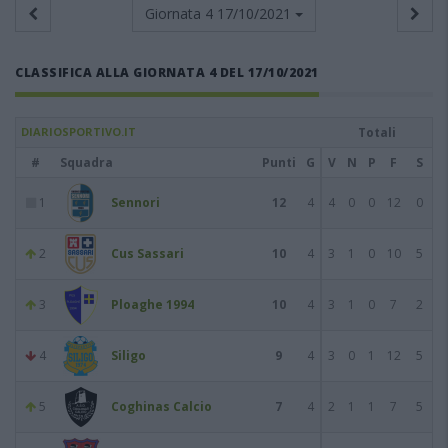
Giornata 4
17/10/2021
CLASSIFICA ALLA GIORNATA 4 DEL 17/10/2021
DIARIOSPORTIVO.IT
Totali
#
Squadra
Punti
G
V
N
P
F
S
1
Sennori
12
4
4
0
0
12
0
2
Cus Sassari
10
4
3
1
0
10
5
3
Ploaghe 1994
10
4
3
1
0
7
2
4
Siligo
9
4
3
0
1
12
5
5
Coghinas Calcio
7
4
2
1
1
7
5