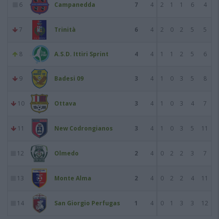
6
Campanedda
7
4
2
1
1
6
4
7
Trinità
6
4
2
0
2
5
5
8
A.S.D. Ittiri Sprint
4
4
1
1
2
5
6
9
Badesi 09
3
4
1
0
3
5
8
10
Ottava
3
4
1
0
3
4
7
11
New Codrongianos
3
4
1
0
3
5
11
12
Olmedo
2
4
0
2
2
3
7
13
Monte Alma
2
4
0
2
2
4
11
14
San Giorgio Perfugas
1
4
0
1
3
3
12