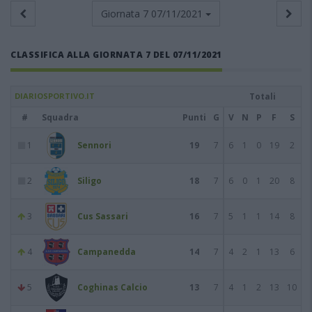
Giornata 7
07/11/2021
CLASSIFICA ALLA GIORNATA 7 DEL 07/11/2021
DIARIOSPORTIVO.IT
Totali
#
Squadra
Punti
G
V
N
P
F
S
1
Sennori
19
7
6
1
0
19
2
2
Siligo
18
7
6
0
1
20
8
3
Cus Sassari
16
7
5
1
1
14
8
4
Campanedda
14
7
4
2
1
13
6
5
Coghinas Calcio
13
7
4
1
2
13
10