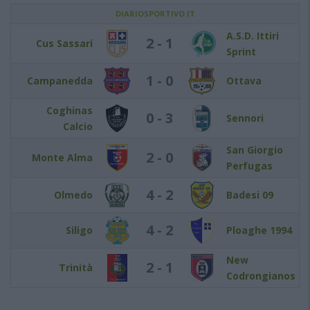
DIARIOSPORTIVO.IT
A.S.D. Ittiri
2 - 1
Cus Sassari
Sprint
1 - 0
Campanedda
Ottava
Coghinas
0 - 3
Sennori
Calcio
San Giorgio
2 - 0
Monte Alma
Perfugas
4 - 2
Olmedo
Badesi 09
4 - 2
Siligo
Ploaghe 1994
New
2 - 1
Trinità
Codrongianos