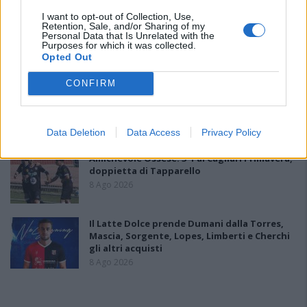
I want to opt-out of Collection, Use,
Retention, Sale, and/or Sharing of my
La COS approda a Barisardo tra conferme,
Personal Data that Is Unrelated with the
nuovi volti e mister Loi a fare da filo
Purposes for which it was collected.
conduttore
Opted Out
9 Ago 2026
CONFIRM
L'Accademia Sulcitana prende il mediano
Puddu, allo Jerzu l'attaccante Bebo Atzori
10 Ago 2026
Data Deletion
Data Access
Privacy Policy
Amichevole Ossese: 3-1 al Cagliari Primavera,
doppietta di Tapparello
8 Ago 2026
Il Latte Dolce prende Dumani dalla Torres,
Mascia, Sorgente, Lopes, Limberti e Cherchi
gli altri acquisti
8 Ago 2026