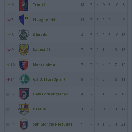
6
Trinità
12
7
4
0
3
10
8
7
Ploaghe 1994
11
7
3
2
2
11
9
8
Olmedo
8
7
2
2
3
10
13
9
Badesi 09
7
7
2
1
4
9
13
10
Monte Alma
7
7
1
4
2
7
12
11
A.S.D. Ittiri Sprint
5
7
1
2
4
8
11
12
New Codrongianos
4
7
1
1
5
9
18
13
Ottava
3
7
1
0
6
4
12
14
San Giorgio Perfugas
1
7
0
1
6
4
21