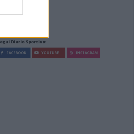
egui Diario Sportivo:
FACEBOOK
YOUTUBE
INSTAGRAM