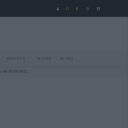
Serie C - Coppa Italia: Spezia-Torres posticipata a domenica 16 a
MERCATO
NOVAS
ALTRO
no del 06/03/2022