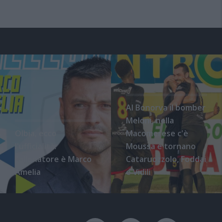
Al Bonorva il bomber
Meloni, nella
Olbia, ecco
Macomerese c'è
l'ufficialità:
Moussa e tornano
l'allenatore è Marco
Cataruozzolo, Foddai
Amelia
e Vidili