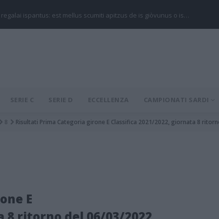
 regalai ispantus: est mellus scumiti apitzus de is giòvunus o is…
SERIE C
SERIE D
ECCELLENZA
CAMPIONATI SARDI
8
Risultati Prima Categoria girone E Classifica 2021/2022, giornata 8 ritor
rone E
a 8 ritorno del 06/03/2022