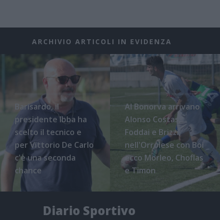
ARCHIVIO ARTICOLI IN EVIDENZA
Barisardo, il
Al Bonorva arrivano
presidente Ibba ha
Alonso Costas,
scelto il tecnico e
Foddai e Brizzi,
per Vittorio De Carlo
nell'Orrolese con Boi
c'è una seconda
ecco Morleo, Choflas
chance
e Timon
Diario Sportivo