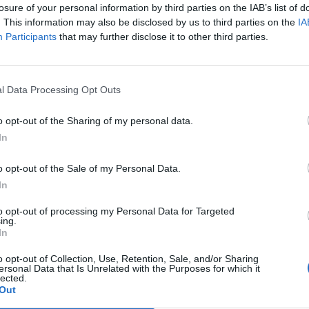
12
3
6
45
30
7
3
1
27
12
5
0
5
18
18
losure of your personal information by third parties on the IAB’s list of
. This information may also be disclosed by us to third parties on the
IA
Participants
that may further disclose it to other third parties.
10
4
7
35
27
5
3
2
17
11
5
1
5
18
16
9
6
6
33
26
8
1
2
20
8
1
5
4
13
18
l Data Processing Opt Outs
9
6
6
33
31
6
3
2
22
15
3
3
4
11
16
o opt-out of the Sharing of my personal data.
In
9
4
8
33
36
4
2
4
15
15
5
2
4
18
21
o opt-out of the Sale of my Personal Data.
9
3
9
37
31
4
1
6
19
17
5
2
3
18
14
In
to opt-out of processing my Personal Data for Targeted
9
1
11
29
27
4
1
5
16
12
5
0
6
13
15
ing.
In
7
5
9
38
35
5
1
5
19
15
2
4
4
19
20
o opt-out of Collection, Use, Retention, Sale, and/or Sharing
ersonal Data that Is Unrelated with the Purposes for which it
lected.
7
3
11
29
39
3
2
6
16
21
4
1
5
13
18
Out