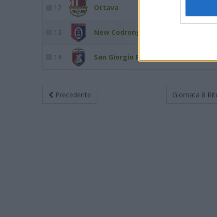
12
Ottava
19
21
13
New Codrongianos
16
21
14
San Giorgio Perfugas
2
21
Precedente
Giornata 8
Rit