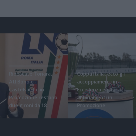
Ripescate Tonara,
Coppa Italia: ecco gli
Atl Bono e
accoppiamenti in
Castelsardo, in
Eccellenza e gli
Promozione restano
abbinamenti in
due gironi da 18
Promozione