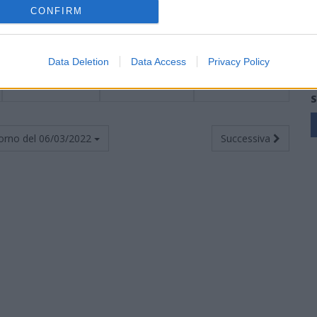
5
4
12
19
34
4
2
4
10
14
1
2
8
9
20
CONFIRM
4
4
13
22
49
2
3
5
12
21
2
1
8
10
28
Data Deletion
Data Access
Privacy Policy
0
2
19
8
71
0
2
8
3
27
0
0
11
5
44
S
orno del
06/03/2022
Successiva