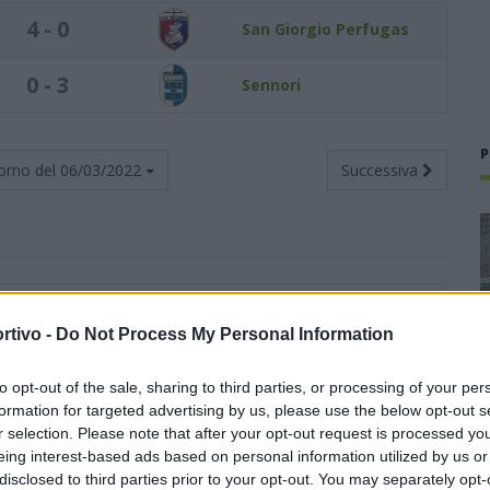
4 - 0
San Giorgio Perfugas
0 - 3
Sennori
P
orno del
06/03/2022
Successiva
Totali
Casa
Trasferta
rtivo -
Do Not Process My Personal Information
V
N
P
F
S
V
N
P
F
S
V
N
P
F
S
17
4
0
57
8
10
0
0
31
3
7
4
0
26
5
to opt-out of the sale, sharing to third parties, or processing of your per
formation for targeted advertising by us, please use the below opt-out s
r selection. Please note that after your opt-out request is processed y
14
3
4
50
24
8
2
1
35
15
6
1
3
15
9
eing interest-based ads based on personal information utilized by us or
disclosed to third parties prior to your opt-out. You may separately opt-