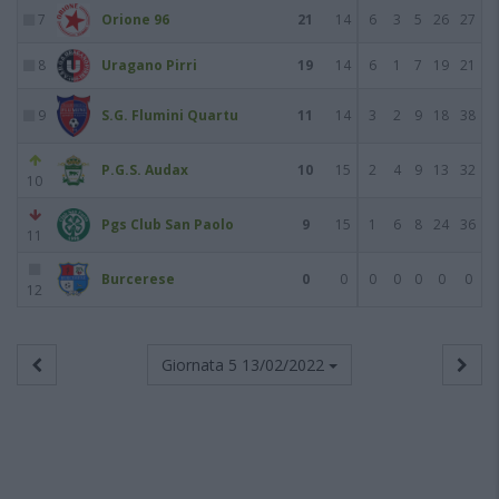
7
Orione 96
21
14
6
3
5
26
27
8
Uragano Pirri
19
14
6
1
7
19
21
9
S.G. Flumini Quartu
11
14
3
2
9
18
38
P.G.S. Audax
10
15
2
4
9
13
32
10
Pgs Club San Paolo
9
15
1
6
8
24
36
11
Burcerese
0
0
0
0
0
0
0
12
Giornata 5
13/02/2022