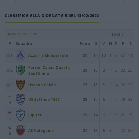
CLASSIFICA ALLA GIORNATA 5 DEL 13/02/2022
DIARIOSPORTIVO.IT
Totali
#
Squadra
Punti
G
V
N
P
F
S
1
Azzurra Monserrato
31
14
10
1
3
37
11
Ferrini Calcio Quartu
2
28
15
8
4
3
32
25
Sant'Elena
3
Ussana Calcio
27
15
8
3
4
32
23
US Settimo 1967
22
15
6
4
5
29
23
4
Jupiter
21
14
6
3
5
29
25
5
AC Kalagonis
21
13
6
3
4
22
20
6