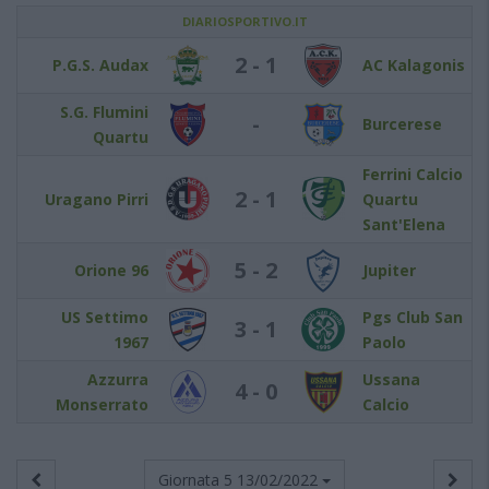
DIARIOSPORTIVO.IT
2 - 1
P.G.S. Audax
AC Kalagonis
S.G. Flumini
-
Burcerese
Quartu
Ferrini Calcio
2 - 1
Uragano Pirri
Quartu
Sant'Elena
5 - 2
Orione 96
Jupiter
US Settimo
Pgs Club San
3 - 1
1967
Paolo
Azzurra
Ussana
4 - 0
Monserrato
Calcio
Giornata 5
13/02/2022