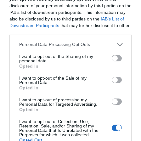
disclosure of your personal information by third parties on the
IAB’s list of downstream participants. This information may
also be disclosed by us to third parties on the
IAB’s List of
Downstream Participants
that may further disclose it to other
third parties.
Personal Data Processing Opt Outs
PIÙ LETTI OGGI
I want to opt-out of the Sharing of my
personal data.
Opted In
Amichevole Ossese: 3-1 al Cagliari Primavera,
doppietta di Tapparello
I want to opt-out of the Sale of my
8 Ago 2026
Personal Data.
Opted In
Il Latte Dolce prende Dumani dalla Torres,
I want to opt-out of processing my
Personal Data for Targeted Advertising.
Mascia, Sorgente, Lopes, Limberti e Cherchi
Opted In
gli altri acquisti
8 Ago 2026
I want to opt-out of Collection, Use,
Retention, Sale, and/or Sharing of my
Il Monastir riparte dai pilastri Masia, Pinna e
Personal Data that Is Unrelated with the
Purposes for which it was collected.
Aloia, il primo acquisto è Loru
Opted Out