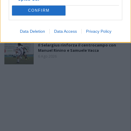
7 Ago 2026
CONFIRM
L'Ilva si completa con Markic, Contucci,
Carlucci, Bevilacqua, Solinas, Souare e Galic
7 Ago 2026
Data Deletion
Data Access
Privacy Policy
Il Selargius rinforza il centrocampo con
Manuel Rinino e Samuele Vacca
6 Ago 2026