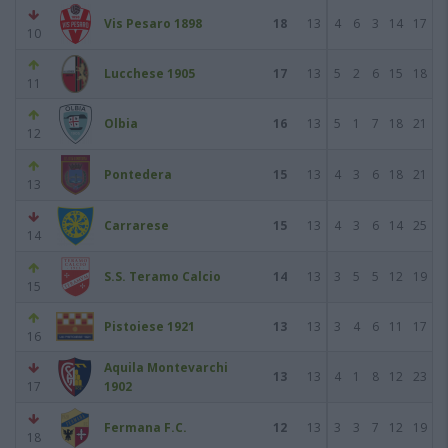
Vis Pesaro 1898
18
13
4
6
3
14
17
10
Lucchese 1905
17
13
5
2
6
15
18
11
Olbia
16
13
5
1
7
18
21
12
Pontedera
15
13
4
3
6
18
21
13
Carrarese
15
13
4
3
6
14
25
14
S.S. Teramo Calcio
14
13
3
5
5
12
19
15
Pistoiese 1921
13
13
3
4
6
11
17
16
Aquila Montevarchi
13
13
4
1
8
12
23
17
1902
Fermana F.C.
12
13
3
3
7
12
19
18