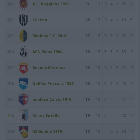
1
A.C. Reggiana 1919
31
13
9
4
0
25
6
2
Cesena
28
13
8
4
1
16
5
3
Modena F.C. 2018
27
13
8
3
2
22
9
4
ACN Siena 1904
20
13
5
5
3
15
9
5
Ancona Matelica
20
13
6
2
5
22
18
6
Delfino Pescara 1936
20
13
5
5
3
20
18
7
Imolese Calcio 1919
19
13
5
4
4
22
14
8
Virtus Entella
19
13
5
4
4
20
17
9
AS Gubbio 1910
18
13
4
6
3
18
11