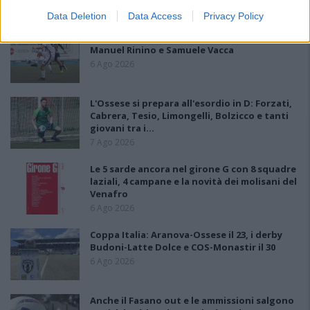
Data Deletion
Data Access
Privacy Policy
Il Selargius rinforza il centrocampo con
Manuel Rinino e Samuele Vacca
6 Ago 2026
L'Ossese si prepara all'esordio in D: Forzati,
Cabrera, Tesio, Limongelli, Bolzicco e tanti
giovani tra i…
7 Ago 2026
Le 5 sarde ancora nel girone G con 8 squadre
laziali, 4 campane e la novità dei molisani del
Venafro
6 Ago 2026
Coppa Italia: Aranova-Ossese il 23, i derby
Budoni-Latte Dolce e COS-Monastir il 30
6 Ago 2026
Anche il Fasano out e le ammissioni salgono