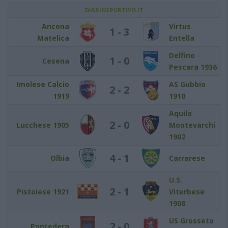
DIARIOSPORTIVO.IT
Ancona
Virtus
1 - 3
Matelica
Entella
Delfino
1 - 0
Cesena
Pescara 1936
Imolese Calcio
AS Gubbio
2 - 2
1919
1910
Aquila
2 - 0
Lucchese 1905
Montevarchi
1902
4 - 1
Olbia
Carrarese
U.S.
2 - 1
Pistoiese 1921
Viterbese
1908
US Grosseto
2 - 0
Pontedera