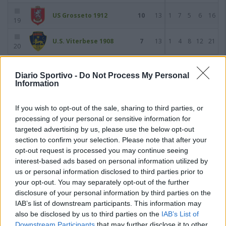
US Grosseto 1912
10
13
1
7
5
6
16
19
U.S. Viterbese 1908
7
13
1
4
8
12
21
20
Diario Sportivo -
Do Not Process My Personal
Giornata 13
07/11/2021
Information
If you wish to opt-out of the sale, sharing to third parties, or
processing of your personal or sensitive information for
targeted advertising by us, please use the below opt-out
section to confirm your selection. Please note that after your
opt-out request is processed you may continue seeing
interest-based ads based on personal information utilized by
us or personal information disclosed to third parties prior to
your opt-out. You may separately opt-out of the further
disclosure of your personal information by third parties on the
IAB’s list of downstream participants. This information may
also be disclosed by us to third parties on the
IAB’s List of
Downstream Participants
that may further disclose it to other