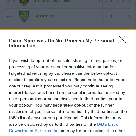
19
U.S. Viterbese 1908
1
3
0
1
2
5
9
20
Carrarese
1
3
0
1
2
2
6
Giornata 3
12/09/2021
Diario Sportivo -
Do Not Process My Personal
Information
If you wish to opt-out of the sale, sharing to third parties, or
processing of your personal or sensitive information for
targeted advertising by us, please use the below opt-out
section to confirm your selection. Please note that after your
opt-out request is processed you may continue seeing
interest-based ads based on personal information utilized by
us or personal information disclosed to third parties prior to
your opt-out. You may separately opt-out of the further
disclosure of your personal information by third parties on the
IAB’s list of downstream participants. This information may
also be disclosed by us to third parties on the
IAB’s List of
Downstream Participants
that may further disclose it to other