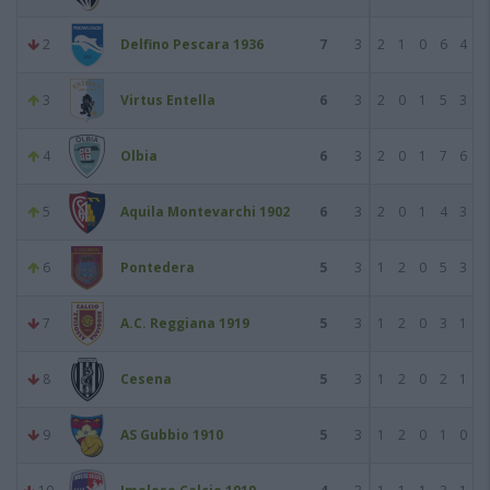
2
Delfino Pescara 1936
7
3
2
1
0
6
4
3
Virtus Entella
6
3
2
0
1
5
3
4
Olbia
6
3
2
0
1
7
6
5
Aquila Montevarchi 1902
6
3
2
0
1
4
3
6
Pontedera
5
3
1
2
0
5
3
7
A.C. Reggiana 1919
5
3
1
2
0
3
1
8
Cesena
5
3
1
2
0
2
1
9
AS Gubbio 1910
5
3
1
2
0
1
0