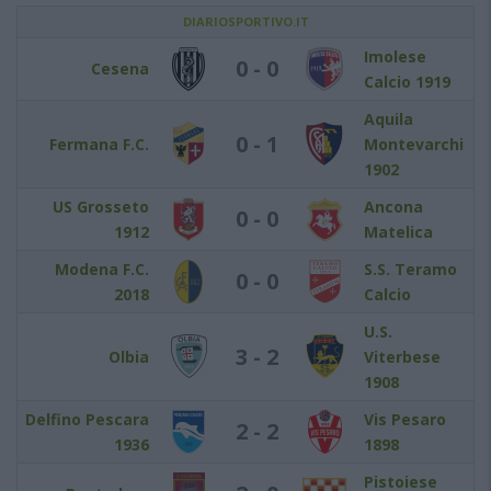
DIARIOSPORTIVO.IT
Imolese
0 - 0
Cesena
Calcio 1919
Aquila
0 - 1
Fermana F.C.
Montevarchi
1902
US Grosseto
Ancona
0 - 0
1912
Matelica
Modena F.C.
S.S. Teramo
0 - 0
2018
Calcio
U.S.
3 - 2
Olbia
Viterbese
1908
Delfino Pescara
Vis Pesaro
2 - 2
1936
1898
Pistoiese