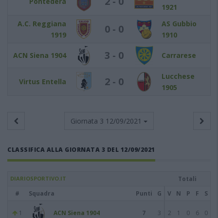
2 - 0
Pontedera
1921
A.C. Reggiana
AS Gubbio
0 - 0
1919
1910
3 - 0
ACN Siena 1904
Carrarese
Lucchese
2 - 0
Virtus Entella
1905
Giornata 3
12/09/2021
CLASSIFICA ALLA GIORNATA 3 DEL 12/09/2021
DIARIOSPORTIVO.IT
Totali
#
Squadra
Punti
G
V
N
P
F
S
1
ACN Siena 1904
7
3
2
1
0
6
0