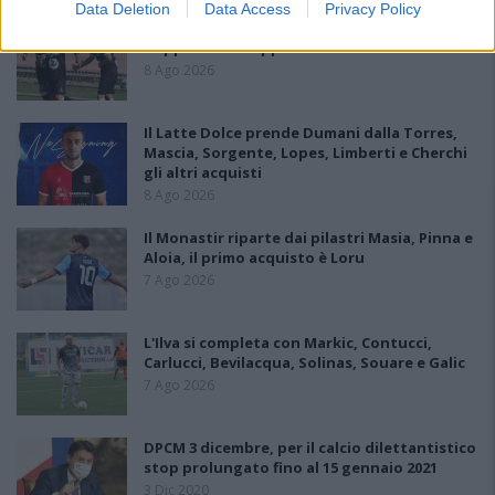
Data Deletion
Data Access
Privacy Policy
Amichevole Ossese: 3-1 al Cagliari Primavera,
doppietta di Tapparello
8 Ago 2026
Il Latte Dolce prende Dumani dalla Torres,
Mascia, Sorgente, Lopes, Limberti e Cherchi
gli altri acquisti
8 Ago 2026
Il Monastir riparte dai pilastri Masia, Pinna e
Aloia, il primo acquisto è Loru
7 Ago 2026
L'Ilva si completa con Markic, Contucci,
Carlucci, Bevilacqua, Solinas, Souare e Galic
7 Ago 2026
DPCM 3 dicembre, per il calcio dilettantistico
stop prolungato fino al 15 gennaio 2021
3 Dic 2020