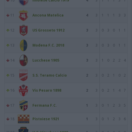
10
Imolese Calcio 1919
4
3
1
1
1
3
1
11
Ancona Matelica
4
3
1
1
1
3
3
12
US Grosseto 1912
3
3
0
3
0
1
1
13
Modena F.C. 2018
3
3
0
3
0
1
1
14
Lucchese 1905
3
3
1
0
2
2
4
15
S.S. Teramo Calcio
2
3
0
2
1
0
2
16
Vis Pesaro 1898
2
3
0
2
1
4
7
17
Fermana F.C.
1
3
0
1
2
3
5
18
Pistoiese 1921
1
3
0
1
2
3
6