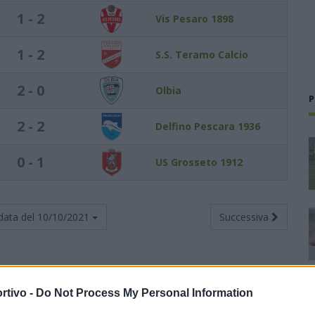
1 - 2
Vis Pesaro 1898
1 - 2
S.S. Teramo Calcio
2 - 0
Olbia
P
2 - 2
Delfino Pescara 1936
0 - 1
US Grosseto 1912
data del
10/10/2021
Successiva
rtivo -
Do Not Process My Personal Information
Totali
Casa
Trasferta