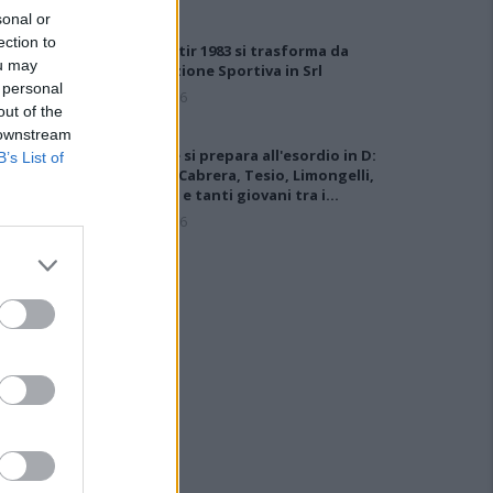
sonal or
ection to
Il Monastir 1983 si trasforma da
ou may
Associazione Sportiva in Srl
 personal
7 Ago 2026
out of the
 downstream
L'Ossese si prepara all'esordio in D:
B’s List of
Forzati, Cabrera, Tesio, Limongelli,
Bolzicco e tanti giovani tra i…
7 Ago 2026