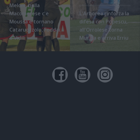
Meloni, nella
Macomerese c'è
L'Arborea rinforza la
Moussa e tornano
difesa con Popescu,
Cataruozzolo, Foddai
all'Orrolese torna
e Vidili
Murgia e arriva Erriu