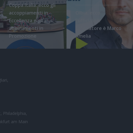
Coppa Italia: ecco gli
accoppiamenti in
Olbia, ecco
Eccellenza e gli
l'ufficialità:
abbinamenti in
l'allenatore è Marco
Promozione
Amelia
iari,
, Philadelphia,
nkfurt am Main