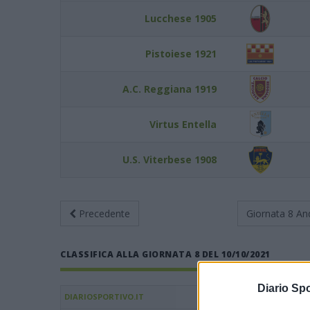
Lucchese 1905
Pistoiese 1921
A.C. Reggiana 1919
Virtus Entella
U.S. Viterbese 1908
Precedente
Giornata 8
An
CLASSIFICA ALLA GIORNATA 8 DEL 10/10/2021
Diario Spo
DIARIOSPORTIVO.IT