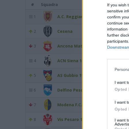
#
Squadra
Punt
If you wish 
sensitive in
1
A.C. Reggiana 1919
20
confirm you
continue se
information 
2
Cesena
17
further disc
participants
3
Ancona Matelica
16
Downstream 
4
ACN Siena 1904
13
Persona
5
AS Gubbio 1910
13
I want t
Opted 
6
Delfino Pescara 1936
13
I want t
7
Modena F.C. 2018
12
Opted 
8
Vis Pesaro 1898
12
I want 
Advertis
Opted 