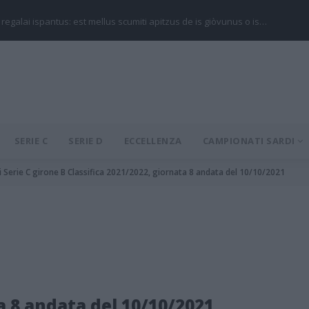
 regalai ispantus: est mellus scumiti apitzus de is giòvunus o is…
SERIE C
SERIE D
ECCELLENZA
CAMPIONATI SARDI
ti Serie C girone B Classifica 2021/2022, giornata 8 andata del 10/10/2021
a 8 andata del 10/10/2021