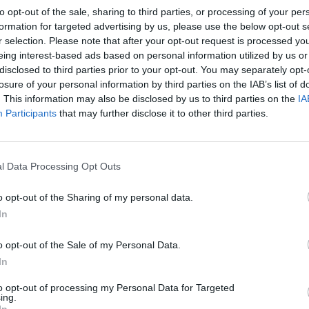
i
G
V
N
P
F
S
V
N
P
F
S
V
N
P
F
S
to opt-out of the sale, sharing to third parties, or processing of your per
formation for targeted advertising by us, please use the below opt-out s
8
6
2
0
15
3
3
1
0
7
0
3
1
0
8
3
r selection. Please note that after your opt-out request is processed y
eing interest-based ads based on personal information utilized by us or
disclosed to third parties prior to your opt-out. You may separately opt-
8
5
2
1
8
3
1
2
1
3
2
4
0
0
5
1
losure of your personal information by third parties on the IAB’s list of
. This information may also be disclosed by us to third parties on the
IA
8
5
1
2
15
8
4
0
0
10
4
1
1
2
5
4
Participants
that may further disclose it to other third parties.
8
3
4
1
10
3
2
1
1
6
2
1
3
0
4
1
l Data Processing Opt Outs
8
3
4
1
10
5
3
1
0
9
3
0
3
1
1
2
o opt-out of the Sharing of my personal data.
In
8
3
4
1
15
13
1
2
1
7
7
2
2
0
8
6
o opt-out of the Sale of my Personal Data.
8
3
3
2
11
7
1
2
1
4
4
2
1
1
7
3
In
8
3
3
2
11
12
1
1
1
4
4
2
2
1
7
8
to opt-out of processing my Personal Data for Targeted
ing.
In