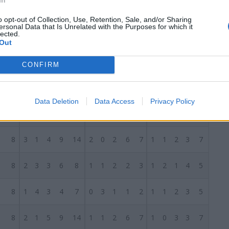
8
3
2
3
12
9
1
1
2
6
6
2
1
1
6
3
o opt-out of Collection, Use, Retention, Sale, and/or Sharing
ersonal Data that Is Unrelated with the Purposes for which it
lected.
8
3
2
3
14
14
2
2
0
9
5
1
0
3
5
9
Out
8
3
2
3
11
13
3
1
0
8
2
0
1
3
3
11
CONFIRM
S
8
3
2
3
11
14
2
1
1
6
5
1
1
2
5
9
Data Deletion
Data Access
Privacy Policy
8
3
1
4
12
14
3
0
1
7
5
0
1
3
5
9
8
3
1
4
9
14
2
0
2
6
7
1
1
2
3
7
8
2
3
3
6
8
1
1
2
2
3
1
2
1
4
5
8
1
4
3
4
7
0
3
1
1
2
1
1
2
3
5
8
2
1
5
9
14
1
1
2
6
7
1
0
3
3
7