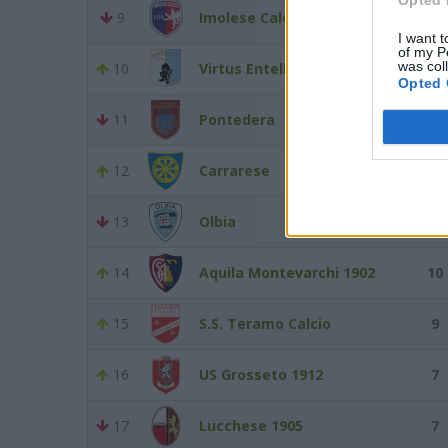
9
Imolese Calcio 1919
11
I want t
of my P
was col
10
Virtus Entella
11
Opted 
11
Pontedera
11
12
Carrarese
11
13
Olbia
10
14
Aquila Montevarchi 1902
10
15
S.S. Teramo Calcio
9
16
US Grosseto 1912
7
17
Lucchese 1905
7