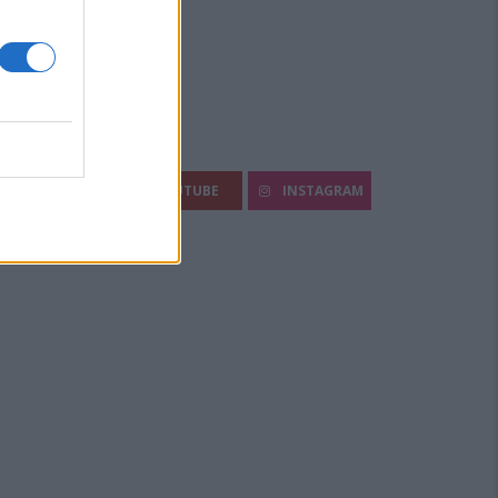
egui Diario Sportivo:
FACEBOOK
YOUTUBE
INSTAGRAM