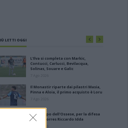
IÙ LETTI OGGI
L'Ilva si completa con Markic,
Contucci, Carlucci, Bevilacqua,
Solinas, Souare e Galic
7 Ago 2026
Il Monastir riparte dai pilastri Masia,
Pinna e Aloia, il primo acquisto è Loru
7 Ago 2026
Gran colpo dell'Ossese, per la difesa
c'è l'ex Torres Riccardo Idda
7 Ago 2026