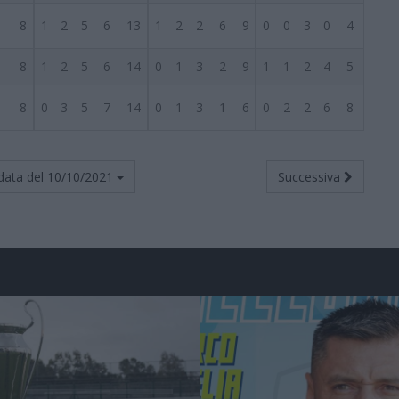
8
1
2
5
6
13
1
2
2
6
9
0
0
3
0
4
8
1
2
5
6
14
0
1
3
2
9
1
1
2
4
5
8
0
3
5
7
14
0
1
3
1
6
0
2
2
6
8
data del
10/10/2021
Successiva