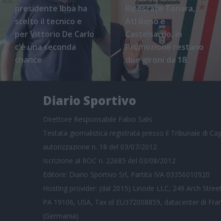
presidente Ibba ha
Ripescate Tonara,
scelto il tecnico e
Atl Bono e
per Vittorio De Carlo
Castelsardo, in
c'è una seconda
Promozione restano
chance
due gironi da 18
Diario Sportivo
Direttore Responsabile Fabio Salis
Testata giornalistica registrata presso il Tribunale di Cagl
autorizzazione n. 18 del 03/07/2012
Iscrizione al ROC n. 22685 del 03/08/2012
Editore: Diario Sportivo Srl, Partita IVA 03356010920
Hosting provider: (dal 2015) Linode LLC, 249 Arch Street
PA 19106, USA, Tax id EU372008859, datacenter di Fra
(Germania)