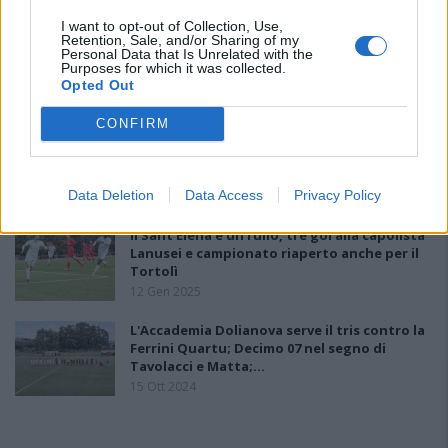
I want to opt-out of Collection, Use,
Retention, Sale, and/or Sharing of my
Coppa Italia live: Li Punti-Bonorva, Coghinas-
Personal Data that Is Unrelated with the
Alghero e Uta Calcio-Castiadas
Purposes for which it was collected.
26 Nov 2025
Opted Out
CONFIRM
Coppa Italia: Li Punti e Bonorva le ultime due
qualificate ai quarti di finale
5 Nov 2025
Data Deletion
Data Access
Privacy Policy
Il Sant'Elena è un rullo, tre gol alla capolista
Lanusei e campionato riaperto anche per il
Tortolì
12 Gen 2025
L'Accademia Dolianova serve il tris contro la
Ferrini Quartu; Decimo 07 nel segno di
Tavolacci e Matta;…
15 Ott 2024