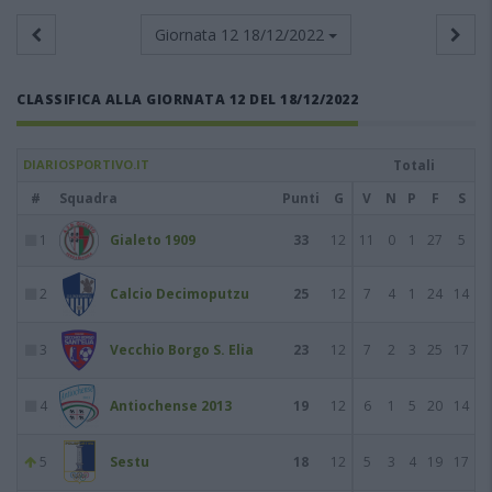
Giornata 12
18/12/2022
CLASSIFICA ALLA GIORNATA 12 DEL 18/12/2022
DIARIOSPORTIVO.IT
Totali
#
Squadra
Punti
G
V
N
P
F
S
1
Gialeto 1909
33
12
11
0
1
27
5
2
Calcio Decimoputzu
25
12
7
4
1
24
14
3
Vecchio Borgo S. Elia
23
12
7
2
3
25
17
4
Antiochense 2013
19
12
6
1
5
20
14
5
Sestu
18
12
5
3
4
19
17