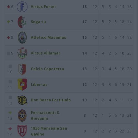
6
Virtus Furtei
18
12
5
3
4
14
18
7
Segariu
17
12
5
2
5
18
14
8
Atletico Masainas
16
12
5
1
6
14
18
9
Virtus Villamar
14
12
4
2
6
18
25
Calcio Capoterra
13
12
3
4
5
18
20
10
Libertas
12
12
3
3
6
13
21
11
Don Bosco Fortitudo
10
12
2
4
6
11
19
12
Fermassenti S.
8
12
1
5
6
13
21
13
Giovanni
1936 Monreale San
8
12
2
2
8
22
33
14
Gavino