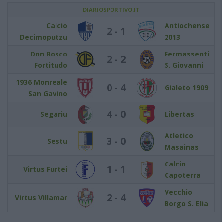
DIARIOSPORTIVO.IT
Calcio
Antiochense
2 - 1
Decimoputzu
2013
Don Bosco
Fermassenti
2 - 2
Fortitudo
S. Giovanni
1936 Monreale
0 - 4
Gialeto 1909
San Gavino
4 - 0
Segariu
Libertas
Atletico
3 - 0
Sestu
Masainas
Calcio
1 - 1
Virtus Furtei
Capoterra
Vecchio
2 - 4
Virtus Villamar
Borgo S. Elia