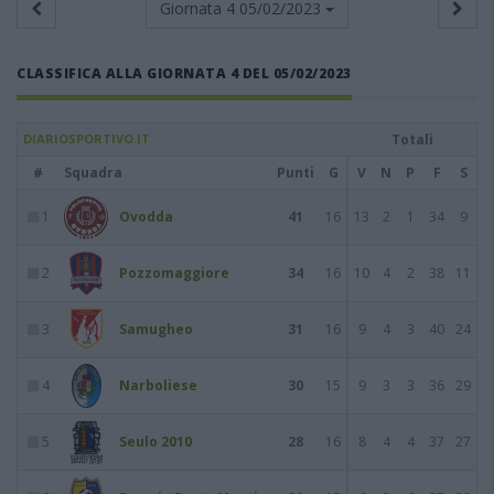
Giornata 4
05/02/2023
CLASSIFICA ALLA GIORNATA 4 DEL 05/02/2023
DIARIOSPORTIVO.IT
Totali
#
Squadra
Punti
G
V
N
P
F
S
1
Ovodda
41
16
13
2
1
34
9
2
Pozzomaggiore
34
16
10
4
2
38
11
3
Samugheo
31
16
9
4
3
40
24
4
Narboliese
30
15
9
3
3
36
29
5
Seulo 2010
28
16
8
4
4
37
27