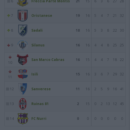
6
Freccia Parte Montis
21
15
6
3
6
27
28
7
Oristanese
19
16
5
4
7
21
32
8
Sadali
18
16
5
3
8
22
30
9
Silanus
16
16
4
4
8
25
25
San Marco Cabras
16
15
4
4
7
18
22
10
Isili
15
16
3
6
7
29
32
11
12
Sanverese
11
16
2
5
9
16
41
13
Ruinas 81
2
15
0
2
13
12
45
14
FC Nurri
0
0
0
0
0
0
0