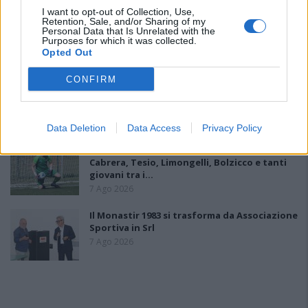
I want to opt-out of Collection, Use,
Il Monastir riparte dai pilastri Masia, Pinna e
Retention, Sale, and/or Sharing of my
Personal Data that Is Unrelated with the
Aloia, il primo acquisto è Loru
Purposes for which it was collected.
7 Ago 2026
Opted Out
CONFIRM
Gran colpo dell'Ossese, per la difesa c'è l'ex
Torres Riccardo Idda
7 Ago 2026
Data Deletion
Data Access
Privacy Policy
L'Ossese si prepara all'esordio in D: Forzati,
Cabrera, Tesio, Limongelli, Bolzicco e tanti
giovani tra i…
7 Ago 2026
Il Monastir 1983 si trasforma da Associazione
Sportiva in Srl
7 Ago 2026