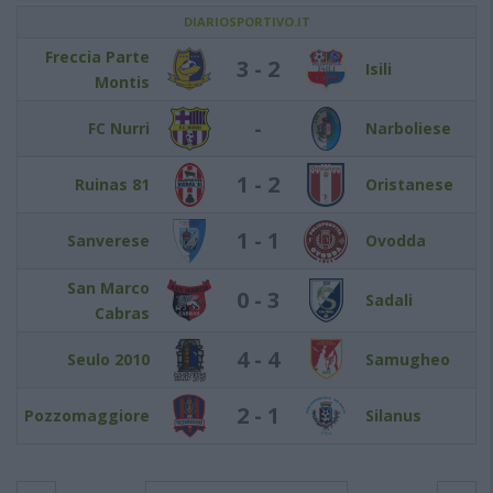
DIARIOSPORTIVO.IT
Freccia Parte
3 - 2
Isili
Montis
-
FC Nurri
Narboliese
1 - 2
Ruinas 81
Oristanese
1 - 1
Sanverese
Ovodda
San Marco
0 - 3
Sadali
Cabras
4 - 4
Seulo 2010
Samugheo
2 - 1
Pozzomaggiore
Silanus