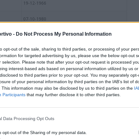
19-12-1966
07-10-1980
rtivo -
Do Not Process My Personal Information
20-05-1996
S
to opt-out of the sale, sharing to third parties, or processing of your per
04-11-1989
formation for targeted advertising by us, please use the below opt-out s
r selection. Please note that after your opt-out request is processed y
ROCAMPISTI
eing interest-based ads based on personal information utilized by us or
disclosed to third parties prior to your opt-out. You may separately opt-
27-05-1984
losure of your personal information by third parties on the IAB’s list of
. This information may also be disclosed by us to third parties on the
IA
25-02-2000
Participants
that may further disclose it to other third parties.
27-09-1995
l Data Processing Opt Outs
31-12-1993
o opt-out of the Sharing of my personal data.