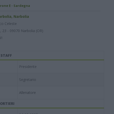
rone E - Sardegna
bolia, Narbolia
co Celeste
I, 23 - 09070 Narbolia (OR)
41
STAFF
Presidente
Segretario
Allenatore
ORTIERI