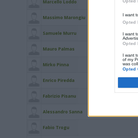
Opted 
Marcello Loddo
I want t
Massimo Marongiu
Opted 
Samuele Murru
I want 
Advertis
Opted 
Mauro Palmas
I want t
of my P
was col
Mirko Pinna
Opted 
Enrico Piredda
Fabrizio Pisanu
Alessandro Sanna
Fabio Trogu