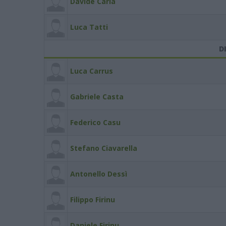
Davide Caria
Luca Tatti
D
Luca Carrus
Gabriele Casta
Federico Casu
Stefano Ciavarella
Antonello Dessì
Filippo Firinu
Daniele Firinu