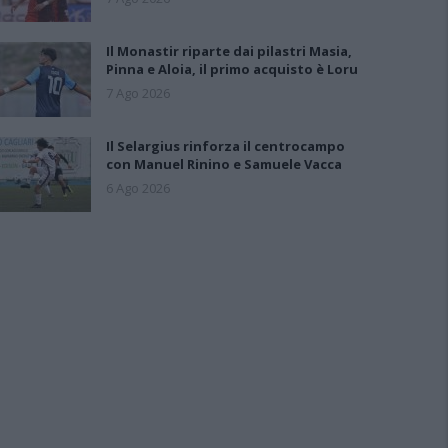
Il Monastir riparte dai pilastri Masia,
Pinna e Aloia, il primo acquisto è Loru
7 Ago 2026
Il Selargius rinforza il centrocampo
con Manuel Rinino e Samuele Vacca
6 Ago 2026