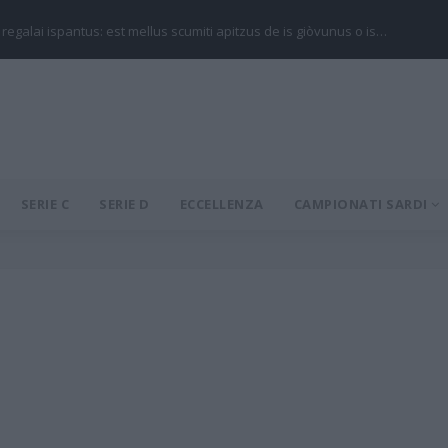
 regalai ispantus: est mellus scumiti apitzus de is giòvunus o is…
SERIE C
SERIE D
ECCELLENZA
CAMPIONATI SARDI