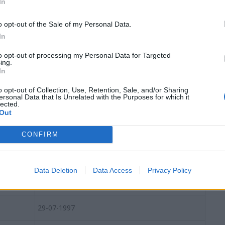
In
22-05-1986
o opt-out of the Sale of my Personal Data.
09-09-1994
In
09-06-1998
to opt-out of processing my Personal Data for Targeted
ing.
In
17-12-1997
o opt-out of Collection, Use, Retention, Sale, and/or Sharing
ersonal Data that Is Unrelated with the Purposes for which it
lected.
03-03-1993
Out
12-01-1987
CONFIRM
17-08-1994
Data Deletion
Data Access
Privacy Policy
28-09-1999
29-07-1997