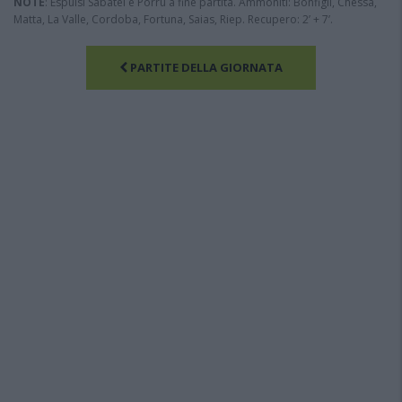
NOTE
: Espulsi Sabatel e Porru a fine partita. Ammoniti: Bonfigli, Chessa,
Matta, La Valle, Cordoba, Fortuna, Saias, Riep. Recupero: 2’ + 7’.
PARTITE DELLA GIORNATA