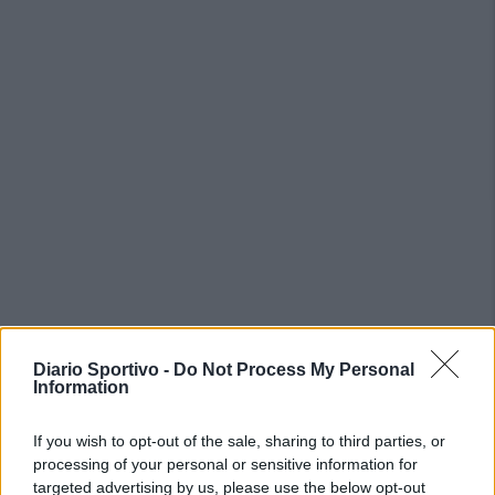
Diario Sportivo -
Do Not Process My Personal
Information
PIÙ LETTI OGGI
If you wish to opt-out of the sale, sharing to third parties, or
processing of your personal or sensitive information for
L'Ossese si prepara all'esordio in D: Forzati,
targeted advertising by us, please use the below opt-out
Cabrera, Tesio, Limongelli, Bolzicco e tanti