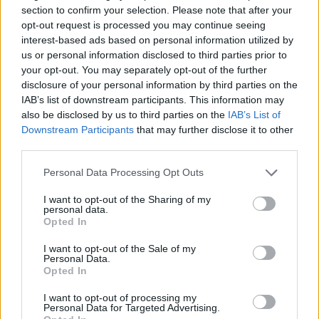
giovani tra i…
section to confirm your selection. Please note that after your
7 Ago 2026
opt-out request is processed you may continue seeing
interest-based ads based on personal information utilized by
Il Selargius rinforza il centrocampo con
us or personal information disclosed to third parties prior to
Manuel Rinino e Samuele Vacca
your opt-out. You may separately opt-out of the further
6 Ago 2026
disclosure of your personal information by third parties on the
IAB’s list of downstream participants. This information may
also be disclosed by us to third parties on the
IAB’s List of
Per Carbonia e Olbia si apre lo spiraglio di
Downstream Participants
that may further disclose it to other
ripartire dalla Seconda
third parties.
7 Ago 2026
Personal Data Processing Opt Outs
Definiti gli organici di Prima con l'aggiunta
di Golfo Aranci, La Salle e Ottava, in Seconda
I want to opt-out of the Sharing of my
personal data.
8 ripescaggi
Opted In
7 Ago 2026
I want to opt-out of the Sale of my
Giudice Sportivo: il Sorso senza gli
Personal Data.
squalificati Pulina, Altea e Merenda
Opted In
21 Feb 2019
I want to opt-out of processing my
Personal Data for Targeted Advertising.