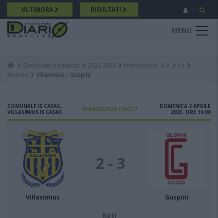
Salta
ULTIMORA
RISULTATI
al
contenuto
MENU
principale
Classifiche e risultati
2022 2023
Promozione
A
11
Breadcrumb
Ritorno
Villasimius - Guspini
COMUNALE IS CASAS,
DOMENICA 2 APRILE
DIARIOSPORTIVO.IT
VILLASIMIUS IS CASAS
2023, ORE 16:00
2 - 3
Villasimius
Guspini
Reti