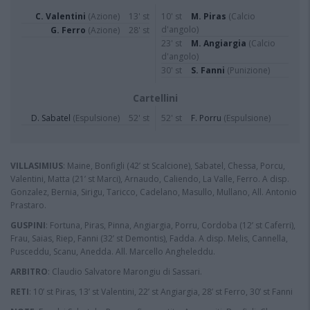
C. Valentini
(Azione)
13' st
10' st
M. Piras
(Calcio
d'angolo)
G. Ferro
(Azione)
28' st
23' st
M. Angiargia
(Calcio
d'angolo)
30' st
S. Fanni
(Punizione)
Cartellini
D. Sabatel
(Espulsione)
52' st
52' st
F. Porru
(Espulsione)
VILLASIMIUS
: Maine, Bonfigli (42’ st Scalcione), Sabatel, Chessa, Porcu,
Valentini, Matta (21’ st Marci), Arnaudo, Caliendo, La Valle, Ferro. A disp.
Gonzalez, Bernia, Sirigu, Taricco, Cadelano, Masullo, Mullano, All. Antonio
Prastaro.
GUSPINI
: Fortuna, Piras, Pinna, Angiargia, Porru, Cordoba (12’ st Caferri),
Frau, Saias, Riep, Fanni (32’ st Demontis), Fadda. A disp. Melis, Cannella,
Pusceddu, Scanu, Anedda. All. Marcello Angheleddu.
ARBITRO
: Claudio Salvatore Marongiu di Sassari.
RETI
: 10’ st Piras, 13’ st Valentini, 22’ st Angiargia, 28’ st Ferro, 30’ st Fanni