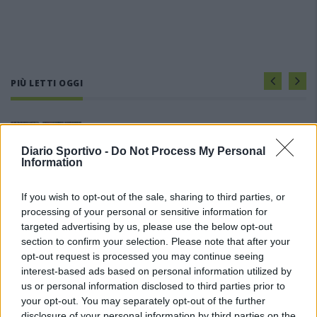
PIÙ LETTI OGGI
L'Ossese si prepara all'esordio in D: Forzati,
Cabrera, Tesio, Limongelli, Bolzicco e tanti
Diario Sportivo -
Do Not Process My Personal
giovani tra i…
Information
7 Ago 2026
Il Selargius rinforza il centrocampo con
If you wish to opt-out of the sale, sharing to third parties, or
Manuel Rinino e Samuele Vacca
processing of your personal or sensitive information for
6 Ago 2026
targeted advertising by us, please use the below opt-out
section to confirm your selection. Please note that after your
opt-out request is processed you may continue seeing
Le 5 sarde ancora nel girone G con 8 squadre
interest-based ads based on personal information utilized by
laziali, 4 campane e la novità dei molisani del
us or personal information disclosed to third parties prior to
Venafro
your opt-out. You may separately opt-out of the further
6 Ago 2026
disclosure of your personal information by third parties on the