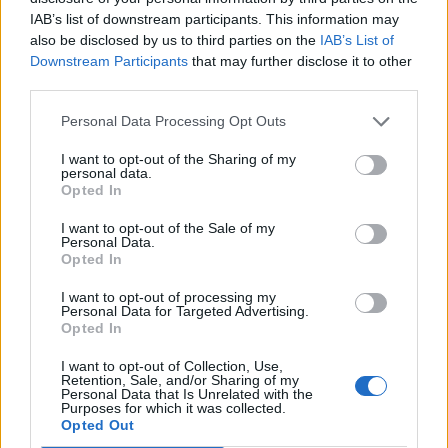
Coppa Italia: Aranova-Ossese il 23, i derby
IAB’s list of downstream participants. This information may
Budoni-Latte Dolce e COS-Monastir il 30
also be disclosed by us to third parties on the
IAB’s List of
6 Ago 2026
Downstream Participants
that may further disclose it to other
third parties.
Altri innesti all'Ilva: ecco il '98' Riccardo Fiori
Personal Data Processing Opt Outs
(ex San Teodoro) e l'attaccante argentino…
16 Dic 2016
I want to opt-out of the Sharing of my
personal data.
Opted In
I want to opt-out of the Sale of my
Personal Data.
Opted In
I want to opt-out of processing my
Personal Data for Targeted Advertising.
Opted In
I want to opt-out of Collection, Use,
Retention, Sale, and/or Sharing of my
Personal Data that Is Unrelated with the
Purposes for which it was collected.
Opted Out