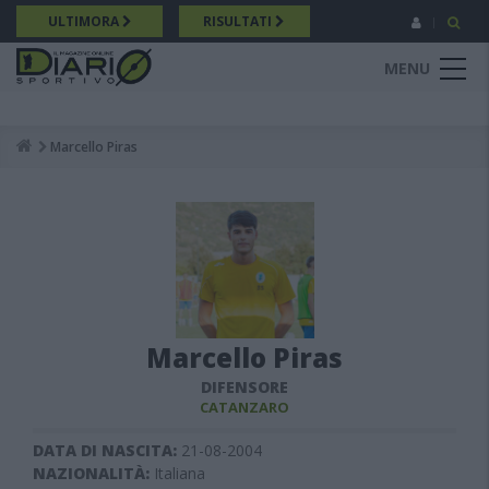
Salta
ULTIMORA
RISULTATI
al
contenuto
MENU
principale
Marcello Piras
Breadcrumb
Marcello Piras
DIFENSORE
CATANZARO
DATA DI NASCITA:
21-08-2004
NAZIONALITÀ:
Italiana