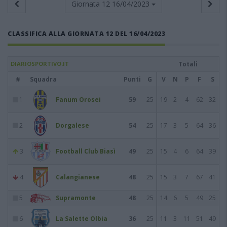
Giornata 12
16/04/2023
CLASSIFICA ALLA GIORNATA 12 DEL 16/04/2023
DIARIOSPORTIVO.IT
Totali
#
Squadra
Punti
G
V
N
P
F
S
1
Fanum Orosei
59
25
19
2
4
62
32
2
Dorgalese
54
25
17
3
5
64
36
3
Football Club Biasì
49
25
15
4
6
64
39
4
Calangianese
48
25
15
3
7
67
41
5
Supramonte
48
25
14
6
5
49
25
6
La Salette Olbia
36
25
11
3
11
51
49