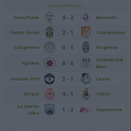
DIARIOSPORTIVO.IT
4 - 2
Santu Predu
Benetutti
2 - 1
Fanum Orosei
Calangianese
0 - 1
Calagonone
Dorgalese
Football Club
6 - 6
Irgolese
Biasì
3 - 1
Siniscola 2010
Lauras
4 - 1
Burgos
Lulese
La Salette
1 - 3
Supramonte
Olbia