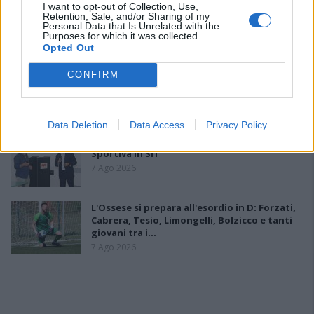
I want to opt-out of Collection, Use,
Il Monastir riparte dai pilastri Masia, Pinna e
Retention, Sale, and/or Sharing of my
Aloia, il primo acquisto è Loru
Personal Data that Is Unrelated with the
7 Ago 2026
Purposes for which it was collected.
Opted Out
Gran colpo dell'Ossese, per la difesa c'è l'ex
CONFIRM
Torres Riccardo Idda
7 Ago 2026
Data Deletion
Data Access
Privacy Policy
Il Monastir 1983 si trasforma da Associazione
Sportiva in Srl
7 Ago 2026
L'Ossese si prepara all'esordio in D: Forzati,
Cabrera, Tesio, Limongelli, Bolzicco e tanti
giovani tra i…
7 Ago 2026