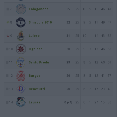
7
Calagonone
35
25
10
5
10
46
41
8
Siniscola 2010
32
25
9
5
11
49
47
9
Lulese
31
25
10
1
14
43
52
10
Irgolese
30
25
9
3
13
46
63
11
Santu Predu
29
25
8
5
12
60
61
12
Burgos
29
25
8
5
12
41
57
13
Benetutti
20
25
6
2
17
23
49
14
Lauras
0
(-1)
25
0
1
24
15
88