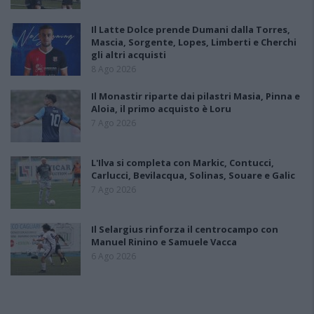
Il Latte Dolce prende Dumani dalla Torres,
Mascia, Sorgente, Lopes, Limberti e Cherchi
gli altri acquisti
8 Ago 2026
Il Monastir riparte dai pilastri Masia, Pinna e
Aloia, il primo acquisto è Loru
7 Ago 2026
L'Ilva si completa con Markic, Contucci,
Carlucci, Bevilacqua, Solinas, Souare e Galic
7 Ago 2026
Il Selargius rinforza il centrocampo con
Manuel Rinino e Samuele Vacca
6 Ago 2026