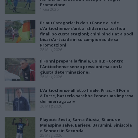
Promozione
1 Giu 2026
Primu Categoria: is de su Fonne e is de
s'Antiochense s'ant a isfidai in sa partida
finali po custa stagioni; chini bincit at a podi
bisai s'artziada in su campionau de sa
Promotzioni
28 Mag 2026
Il Fonni prepara la finale, Coinu: «Contro
l'Antiochense senza pressioni ma con la
giusta determinazione»
26 Mag 2026
L'Antiochense all'atto finale, Piras: «Il Fonni
è forte, batterlo sarebbe l'ennesima impresa
dei miei ragazzi»
26 Mag 2026
Playout: Sestu, Santa Giusta, Silanus e
Malaspina salve, Bariese, Barumini, Siniscola
e Sennori in Seconda
25 Mag 2026