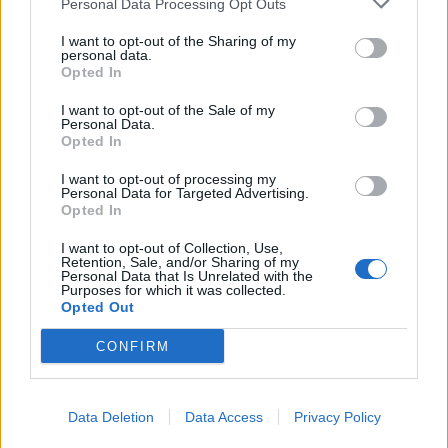
Personal Data Processing Opt Outs
7 Ago 2026
Dopo aver definito gli organici dei primi due campionati regionali, con
I want to opt-out of the Sharing of my
il ripescaggio di Villacidrese e Usinese in Eccellenza e di Antiochense
personal data.
Opted In
e Fonni in Promozione (leggi qui), il Consiglio…
I want to opt-out of the Sale of my
Personal Data.
Opted In
I want to opt-out of processing my
Personal Data for Targeted Advertising.
Opted In
I want to opt-out of Collection, Use,
Retention, Sale, and/or Sharing of my
Personal Data that Is Unrelated with the
Purposes for which it was collected.
Opted Out
CONFIRM
Data Deletion
Data Access
Privacy Policy
Il Tavolara si rinforza dall'Eccellenza: preso Malesa