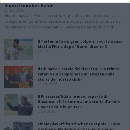
dopo il bomber Balde
23 Lug 2026
Neopromossa in Prima ma con la voglia di scalare ancora un'altra
categoria per tornare ad essere una protagonista del calcio sardo. Il
Tavolara ha vinto il campionato di Seconda battendo sul filo di…
Il Tertenia fa un gran colpo e riporta a casa
Mattia Floris dopo 15 anni di serie D
22 Lug 2026
Il Ghilarza a caccia del riscatto: «La Prima?
Faremo un campionato all’altezza della
storia del nostro club»
22 Giu 2026
Il Pirri si riaffida alle mani esperte di
Busanca: «Ė il ritorno a una storia d’amore
rimasta solo in pausa»
2 Giu 2026
Finale playoff: l'Antiochense regola il Fonni
nel finale, Madeddu e Cosa per il sogno