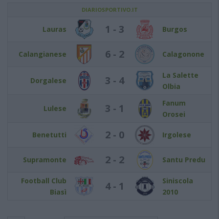
DIARIOSPORTIVO.IT
1 - 3
Lauras
Burgos
6 - 2
Calangianese
Calagonone
La Salette
3 - 4
Dorgalese
Olbia
Fanum
3 - 1
Lulese
Orosei
2 - 0
Benetutti
Irgolese
2 - 2
Supramonte
Santu Predu
Football Club
Siniscola
4 - 1
Biasì
2010