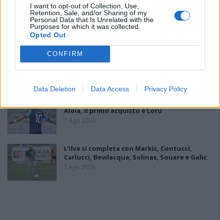
I want to opt-out of Collection, Use,
Il Latte Dolce prende Dumani dalla Torres,
Retention, Sale, and/or Sharing of my
Mascia, Sorgente, Lopes, Limberti e Cherchi
Personal Data that Is Unrelated with the
gli altri acquisti
Purposes for which it was collected.
Opted Out
8 Ago 2026
CONFIRM
DPCM 3 dicembre, per il calcio dilettantistico
stop prolungato fino al 15 gennaio 2021
3 Dic 2020
Data Deletion
Data Access
Privacy Policy
Il Monastir riparte dai pilastri Masia, Pinna e
Aloia, il primo acquisto è Loru
7 Ago 2026
L'Ilva si completa con Markic, Contucci,
Carlucci, Bevilacqua, Solinas, Souare e Galic
7 Ago 2026