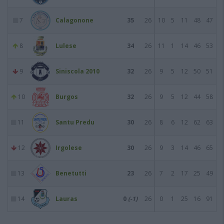
7
Calagonone
35
26
10
5
11
48
47
8
Lulese
34
26
11
1
14
46
53
9
Siniscola 2010
32
26
9
5
12
50
51
10
Burgos
32
26
9
5
12
44
58
11
Santu Predu
30
26
8
6
12
62
63
12
Irgolese
30
26
9
3
14
46
65
13
Benetutti
23
26
7
2
17
25
49
14
Lauras
0
(-1)
26
0
1
25
16
91