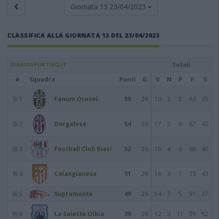
Giornata 13
23/04/2023
CLASSIFICA ALLA GIORNATA 13 DEL 23/04/2023
DIARIOSPORTIVO.IT
Totali
#
Squadra
Punti
G
V
N
P
F
S
1
Fanum Orosei
59
26
19
2
5
63
35
2
Dorgalese
54
26
17
3
6
67
40
3
Football Club Biasì
52
26
16
4
6
68
40
4
Calangianese
51
26
16
3
7
73
43
5
Supramonte
49
26
14
7
5
51
27
6
La Salette Olbia
39
26
12
3
11
55
52