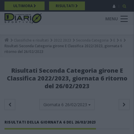
Salta
ULTIMORA
RISULTATI
al
contenuto
MENU
principale
Classifiche e risultati
2022 2023
Seconda Categoria
E
6
Breadcrumb
Risultati Seconda Categoria girone E Classifica 2022/2023, giornata 6
ritorno del 26/02/2023
Risultati Seconda Categoria girone E
Classifica 2022/2023, giornata 6 ritorno
del 26/02/2023
Giornata 6
26/02/2023
RISULTATI DELLA GIORNATA 6 DEL 26/02/2023