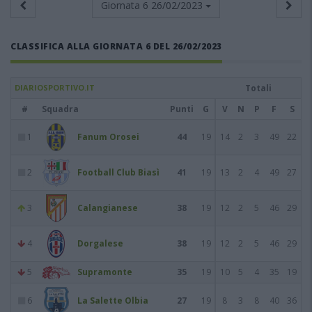
Giornata 6
26/02/2023
CLASSIFICA ALLA GIORNATA 6 DEL 26/02/2023
DIARIOSPORTIVO.IT
Totali
#
Squadra
Punti
G
V
N
P
F
S
1
Fanum Orosei
44
19
14
2
3
49
22
2
Football Club Biasì
41
19
13
2
4
49
27
3
Calangianese
38
19
12
2
5
46
29
4
Dorgalese
38
19
12
2
5
46
29
5
Supramonte
35
19
10
5
4
35
19
6
La Salette Olbia
27
19
8
3
8
40
36