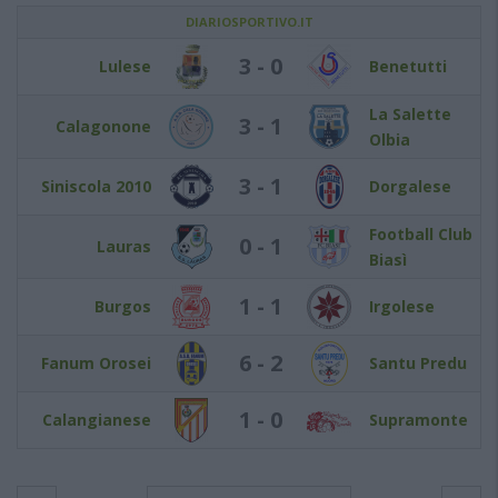
DIARIOSPORTIVO.IT
3 - 0
Lulese
Benetutti
La Salette
3 - 1
Calagonone
Olbia
3 - 1
Siniscola 2010
Dorgalese
Football Club
0 - 1
Lauras
Biasì
1 - 1
Burgos
Irgolese
6 - 2
Fanum Orosei
Santu Predu
1 - 0
Calangianese
Supramonte