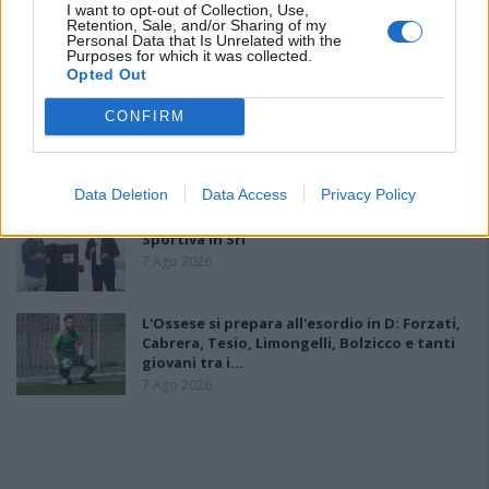
I want to opt-out of Collection, Use,
Il Monastir riparte dai pilastri Masia, Pinna e
Retention, Sale, and/or Sharing of my
Aloia, il primo acquisto è Loru
Personal Data that Is Unrelated with the
7 Ago 2026
Purposes for which it was collected.
Opted Out
Gran colpo dell'Ossese, per la difesa c'è l'ex
CONFIRM
Torres Riccardo Idda
7 Ago 2026
Data Deletion
Data Access
Privacy Policy
Il Monastir 1983 si trasforma da Associazione
Sportiva in Srl
7 Ago 2026
L'Ossese si prepara all'esordio in D: Forzati,
Cabrera, Tesio, Limongelli, Bolzicco e tanti
giovani tra i…
7 Ago 2026