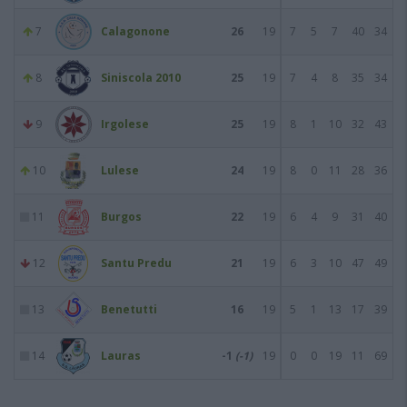
7
Calagonone
26
19
7
5
7
40
34
8
Siniscola 2010
25
19
7
4
8
35
34
9
Irgolese
25
19
8
1
10
32
43
10
Lulese
24
19
8
0
11
28
36
11
Burgos
22
19
6
4
9
31
40
12
Santu Predu
21
19
6
3
10
47
49
13
Benetutti
16
19
5
1
13
17
39
14
Lauras
-1
(-1)
19
0
0
19
11
69