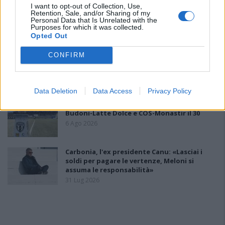
I want to opt-out of Collection, Use,
Le 5 sarde ancora nel girone G con 8 squadre
Retention, Sale, and/or Sharing of my
laziali, 4 campane e la novità dei molisani del
Personal Data that Is Unrelated with the
Venafro
Purposes for which it was collected.
Opted Out
6 Ago 2026
CONFIRM
L'Ossese si prepara all'esordio in D: Forzati,
Cabrera, Tesio, Limongelli, Bolzicco e tanti
giovani tra i…
7 Ago 2026
Data Deletion
Data Access
Privacy Policy
Coppa Italia: Aranova-Ossese il 23, i derby
Budoni-Latte Dolce e COS-Monastir il 30
6 Ago 2026
Carbonia, l'ex presidente Canu: «Lasciai i
soldi per pagare le vertenze, Meloni si
assuma le responsabilità»
31 Lug 2026