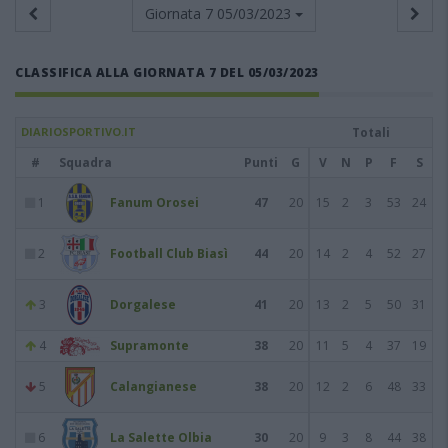
Giornata 7
05/03/2023
CLASSIFICA ALLA GIORNATA 7 DEL 05/03/2023
DIARIOSPORTIVO.IT
Totali
#
Squadra
Punti
G
V
N
P
F
S
1
Fanum Orosei
47
20
15
2
3
53
24
2
Football Club Biasì
44
20
14
2
4
52
27
3
Dorgalese
41
20
13
2
5
50
31
4
Supramonte
38
20
11
5
4
37
19
5
Calangianese
38
20
12
2
6
48
33
6
La Salette Olbia
30
20
9
3
8
44
38