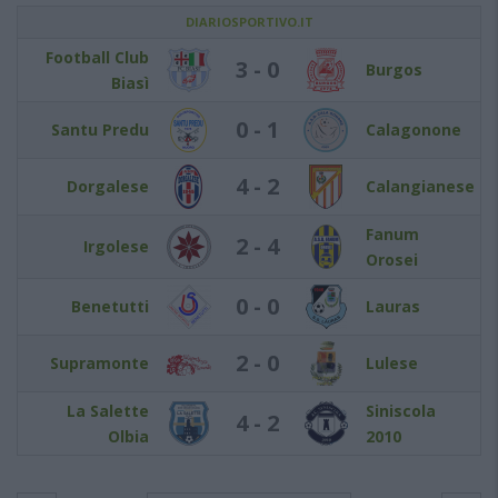
DIARIOSPORTIVO.IT
Football Club
3 - 0
Burgos
Biasì
0 - 1
Santu Predu
Calagonone
4 - 2
Dorgalese
Calangianese
Fanum
2 - 4
Irgolese
Orosei
0 - 0
Benetutti
Lauras
2 - 0
Supramonte
Lulese
La Salette
Siniscola
4 - 2
Olbia
2010