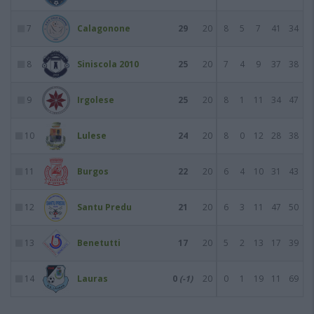
7
Calagonone
29
20
8
5
7
41
34
8
Siniscola 2010
25
20
7
4
9
37
38
9
Irgolese
25
20
8
1
11
34
47
10
Lulese
24
20
8
0
12
28
38
11
Burgos
22
20
6
4
10
31
43
12
Santu Predu
21
20
6
3
11
47
50
13
Benetutti
17
20
5
2
13
17
39
14
Lauras
0
(-1)
20
0
1
19
11
69