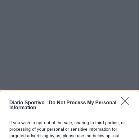
Diario Sportivo -
Do Not Process My Personal
Information
PIÙ LETTI OGGI
If you wish to opt-out of the sale, sharing to third parties, or
L'Ossese si prepara all'esordio in D: Forzati,
processing of your personal or sensitive information for
Cabrera, Tesio, Limongelli, Bolzicco e tanti
targeted advertising by us, please use the below opt-out