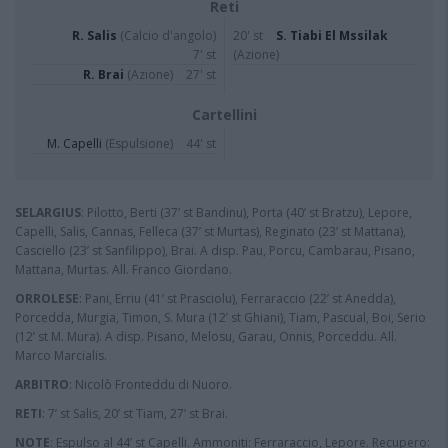
Reti
R. Salis
(Calcio d'angolo)
20' st
S. Tiabi El Mssilak
7' st
(Azione)
R. Brai
(Azione)
27' st
Cartellini
M. Capelli
(Espulsione)
44' st
SELARGIUS
: Pilotto, Berti (37’ st Bandinu), Porta (40’ st Bratzu), Lepore,
Capelli, Salis, Cannas, Felleca (37’ st Murtas), Reginato (23’ st Mattana),
Casciello (23’ st Sanfilippo), Brai. A disp. Pau, Porcu, Cambarau, Pisano,
Mattana, Murtas. All. Franco Giordano.
ORROLESE
: Pani, Erriu (41’ st Prasciolu), Ferraraccio (22’ st Anedda),
Porcedda, Murgia, Timon, S. Mura (12’ st Ghiani), Tiam, Pascual, Boi, Serio
(12’ st M. Mura). A disp. Pisano, Melosu, Garau, Onnis, Porceddu. All.
Marco Marcialis.
ARBITRO
: Nicolò Fronteddu di Nuoro.
RETI
: 7’ st Salis, 20’ st Tiam, 27’ st Brai.
NOTE
: Espulso al 44’ st Capelli. Ammoniti: Ferraraccio, Lepore. Recupero: