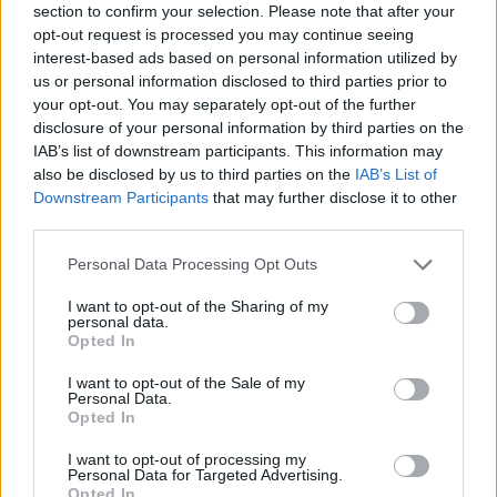
giovani tra i…
section to confirm your selection. Please note that after your
7 Ago 2026
opt-out request is processed you may continue seeing
interest-based ads based on personal information utilized by
Per Carbonia e Olbia si apre lo spiraglio di
us or personal information disclosed to third parties prior to
ripartire dalla Seconda
your opt-out. You may separately opt-out of the further
7 Ago 2026
disclosure of your personal information by third parties on the
IAB’s list of downstream participants. This information may
also be disclosed by us to third parties on the
IAB’s List of
Il Selargius rinforza il centrocampo con
Manuel Rinino e Samuele Vacca
Downstream Participants
that may further disclose it to other
6 Ago 2026
third parties.
Personal Data Processing Opt Outs
Definiti gli organici di Prima con l'aggiunta
di Golfo Aranci, La Salle e Ottava, in Seconda
I want to opt-out of the Sharing of my
8 ripescaggi
personal data.
Opted In
7 Ago 2026
I want to opt-out of the Sale of my
Su Porto Corallo binchet s'isparègiu play-off
Personal Data.
contra a su Taloro Gavoi
Opted In
27 Apr 2014
I want to opt-out of processing my
Personal Data for Targeted Advertising.
Opted In