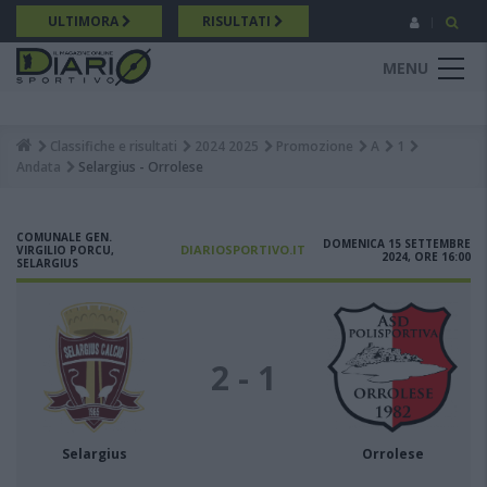
Salta
ULTIMORA
RISULTATI
al
contenuto
MENU
principale
Classifiche e risultati
2024 2025
Promozione
A
1
Breadcrumb
Andata
Selargius - Orrolese
COMUNALE GEN.
DOMENICA 15 SETTEMBRE
DIARIOSPORTIVO.IT
VIRGILIO PORCU,
2024, ORE 16:00
SELARGIUS
2 - 1
Selargius
Orrolese