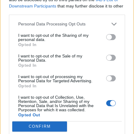
Downstream Participants
that may further disclose it to other
PIÙ LETTI OGGI
third parties.
Personal Data Processing Opt Outs
L'Ilva si completa con Markic, Contucci,
I want to opt-out of the Sharing of my
Carlucci, Bevilacqua, Solinas, Souare e Galic
personal data.
7 Ago 2026
Opted In
I want to opt-out of the Sale of my
Il Monastir riparte dai pilastri Masia, Pinna e
Personal Data.
Aloia, il primo acquisto è Loru
Opted In
7 Ago 2026
I want to opt-out of processing my
Personal Data for Targeted Advertising.
Opted In
Gran colpo dell'Ossese, per la difesa c'è l'ex
Torres Riccardo Idda
I want to opt-out of Collection, Use,
7 Ago 2026
Retention, Sale, and/or Sharing of my
Personal Data that Is Unrelated with the
Purposes for which it was collected.
Opted Out
L'Ossese si prepara all'esordio in D: Forzati,
Cabrera, Tesio, Limongelli, Bolzicco e tanti
giovani tra i…
CONFIRM
7 Ago 2026