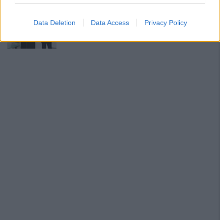
Il Monastir 1983 si trasforma da Associazione
Data Deletion
Data Access
Privacy Policy
Sportiva in Srl
7 Ago 2026