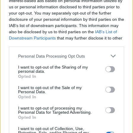
interest-based ads based on personal information utilized by
5 Ago 2026
us or personal information disclosed to third parties prior to
your opt-out. You may separately opt-out of the further
Le 5 sarde ancora nel girone G con 8 squadre
disclosure of your personal information by third parties on the
laziali, 4 campane e la novità dei molisani del
IAB’s list of downstream participants. This information may
Venafro
also be disclosed by us to third parties on the
IAB’s List of
6 Ago 2026
Downstream Participants
that may further disclose it to other
third parties.
Coppa Italia: gli accoppiamenti dei 16esimi di
finale con i derby a Cagliari, Sassari e
Macomer
Personal Data Processing Opt Outs
5 Ago 2026
I want to opt-out of the Sharing of my
personal data.
Coppa Italia: gli accoppiamenti degli ottavi
Opted In
di finale con i derby di Gallura, Barbagia e
Ogliastra
I want to opt-out of the Sale of my
5 Ago 2026
Personal Data.
Opted In
I want to opt-out of processing my
Personal Data for Targeted Advertising.
Opted In
I want to opt-out of Collection, Use,
Retention, Sale, and/or Sharing of my