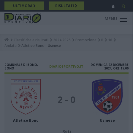
Salta
ULTIMORA
RISULTATI
al
contenuto
MENU
principale
Classifiche e risultati
2024 2025
Promozione
B
16
Breadcrumb
Andata
Atletico Bono - Usinese
COMUNALE DI BONO,
DOMENICA 22 DICEMBRE
DIARIOSPORTIVO.IT
BONO
2024, ORE 15:00
2 - 0
Atletico Bono
Usinese
Reti