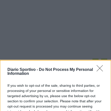
PIÙ LETTI OGGI
Diario Sportivo -
Do Not Process My Personal
Information
Il Buddusò in mani sicure con Mario Fadda, il
Monte Alma riparte da Ivano Falchi
If you wish to opt-out of the sale, sharing to third parties, or
5 Ago 2026
processing of your personal or sensitive information for
targeted advertising by us, please use the below opt-out
section to confirm your selection. Please note that after your
Anche il Fasano out e le ammissioni salgono
a sei, l'Ilva è la prima società tra le non
opt-out request is processed you may continue seeing
ripescate