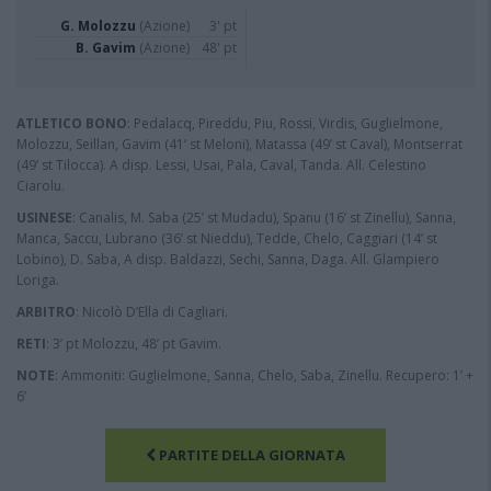
G. Molozzu
(Azione)
3' pt
B. Gavim
(Azione)
48' pt
ATLETICO BONO
: Pedalacq, Pireddu, Piu, Rossi, Virdis, Guglielmone,
Molozzu, Seillan, Gavim (41’ st Meloni), Matassa (49’ st Caval), Montserrat
(49’ st Tilocca). A disp. Lessi, Usai, Pala, Caval, Tanda. All. Celestino
Ciarolu.
USINESE
: Canalis, M. Saba (25’ st Mudadu), Spanu (16’ st Zinellu), Sanna,
Manca, Saccu, Lubrano (36’ st Nieddu), Tedde, Chelo, Caggiari (14’ st
Lobino), D. Saba, A disp. Baldazzi, Sechi, Sanna, Daga. All. Glampiero
Loriga.
ARBITRO
: Nicolò D’Ella di Cagliari.
RETI
: 3’ pt Molozzu, 48’ pt Gavim.
NOTE
: Ammoniti: Guglielmone, Sanna, Chelo, Saba, Zinellu. Recupero: 1’ +
6’
PARTITE DELLA GIORNATA