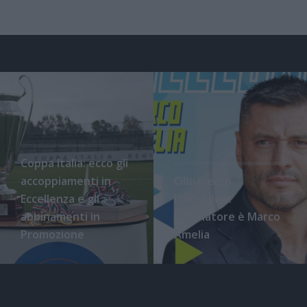
Coppa Italia: ecco gli
accoppiamenti in
Olbia, ecco
Eccellenza e gli
l'ufficialità:
abbinamenti in
l'allenatore è Marco
Promozione
Amelia