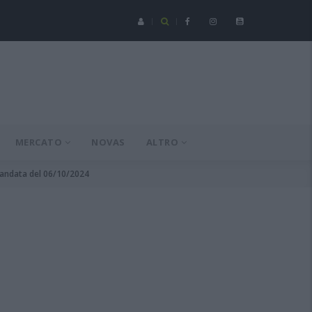
Serie C - Coppa Italia: Spezia-Torres posticipata a domenica 16 a
MERCATO
NOVAS
ALTRO
1 andata del 06/10/2024