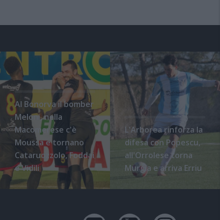
Al Bonorva il bomber
Meloni, nella
Macomerese c'è
L'Arborea rinforza la
Moussa e tornano
difesa con Popescu,
Cataruozzolo, Foddai
all'Orrolese torna
e Vidili
Murgia e arriva Erriu