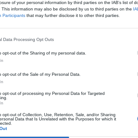
losure of your personal information by third parties on the IAB’s list of
3
1
1
0
0
4
1
1
0
0
4
1
0
0
0
0
0
. This information may also be disclosed by us to third parties on the
IA
Participants
that may further disclose it to other third parties.
3
1
1
0
0
2
1
0
0
0
0
0
1
0
0
2
1
1
1
0
1
0
2
2
0
1
0
2
2
0
0
0
0
0
l Data Processing Opt Outs
1
1
0
1
0
2
2
0
0
0
0
0
0
1
0
2
2
o opt-out of the Sharing of my personal data.
In
1
1
0
1
0
2
2
0
0
0
0
0
0
1
0
2
2
o opt-out of the Sale of my Personal Data.
In
1
1
0
1
0
2
2
0
1
0
2
2
0
0
0
0
0
to opt-out of processing my Personal Data for Targeted
ing.
1
1
0
1
0
1
1
0
0
0
0
0
0
1
0
1
1
In
1
1
0
1
0
1
1
0
0
0
0
0
0
1
0
1
1
o opt-out of Collection, Use, Retention, Sale, and/or Sharing
ersonal Data that Is Unrelated with the Purposes for which it
lected.
Out
1
1
0
1
0
1
1
0
1
0
1
1
0
0
0
0
0