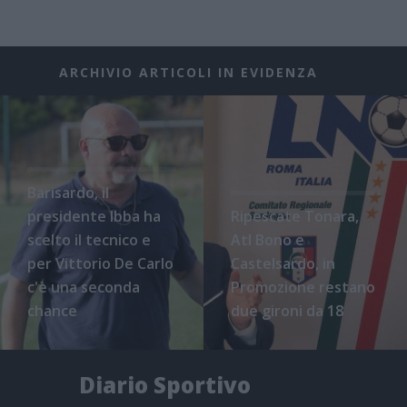
ARCHIVIO ARTICOLI IN EVIDENZA
Barisardo, il
presidente Ibba ha
Ripescate Tonara,
scelto il tecnico e
Atl Bono e
per Vittorio De Carlo
Castelsardo, in
c'è una seconda
Promozione restano
chance
due gironi da 18
Diario Sportivo