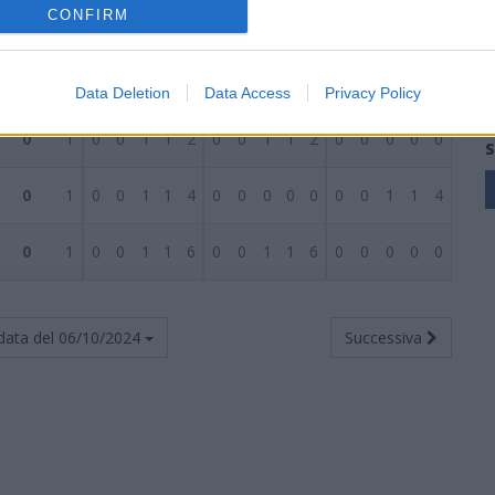
CONFIRM
1
1
0
1
0
1
1
0
1
0
1
1
0
0
0
0
0
0
0
0
0
0
0
0
0
0
0
0
0
0
0
0
0
0
Data Deletion
Data Access
Privacy Policy
0
1
0
0
1
1
2
0
0
1
1
2
0
0
0
0
0
S
0
1
0
0
1
1
4
0
0
0
0
0
0
0
1
1
4
0
1
0
0
1
1
6
0
0
1
1
6
0
0
0
0
0
data del
06/10/2024
Successiva