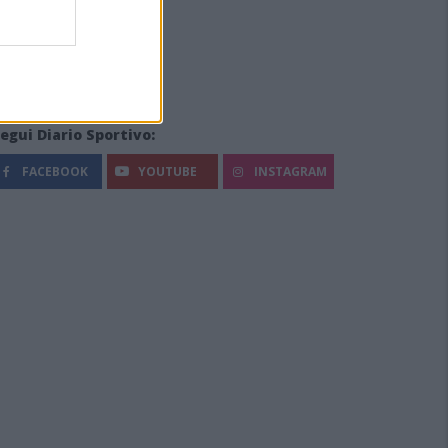
egui Diario Sportivo:
FACEBOOK
YOUTUBE
INSTAGRAM