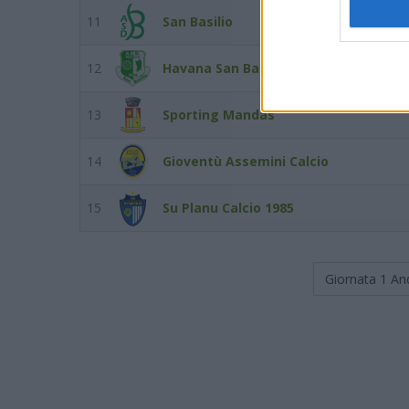
11
San Basilio
12
Havana San Basilio
13
Sporting Mandas
14
Gioventù Assemini Calcio
15
Su Planu Calcio 1985
Giornata 1
An