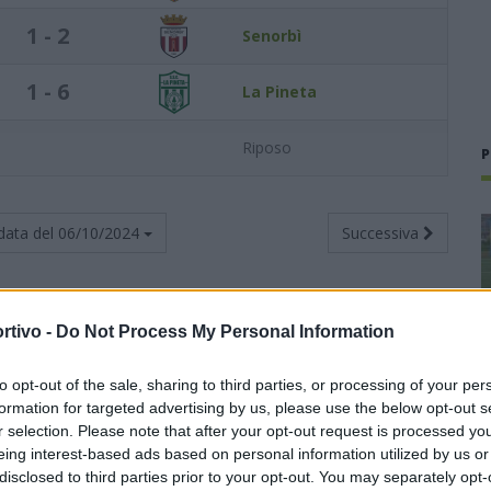
1 - 2
Senorbì
1 - 6
La Pineta
Riposo
P
data del
06/10/2024
Successiva
rtivo -
Do Not Process My Personal Information
Totali
Casa
Trasferta
to opt-out of the sale, sharing to third parties, or processing of your per
Punti
G
V
N
P
F
S
V
N
P
F
S
V
N
P
F
S
formation for targeted advertising by us, please use the below opt-out s
r selection. Please note that after your opt-out request is processed y
3
1
1
0
0
6
1
0
0
0
0
0
1
0
0
6
1
eing interest-based ads based on personal information utilized by us or
disclosed to third parties prior to your opt-out. You may separately opt-