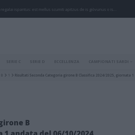
 regalai ispantus: est mellus scumiti apitzus de is giòvunus o is…
SERIE C
SERIE D
ECCELLENZA
CAMPIONATI SARDI
B
1
Risultati Seconda Categoria girone B Classifica 2024/2025, giornata 
girone B
a 1 andata del 06/10/2024