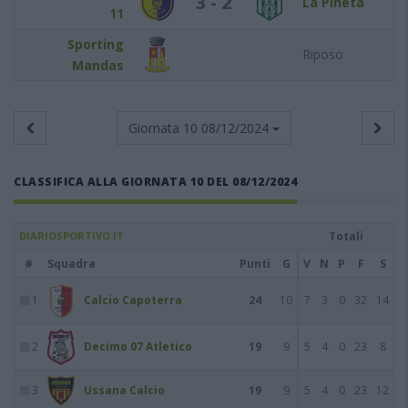
3 - 2
La Pineta
11
Sporting
Riposo
Mandas
Giornata 10
08/12/2024
CLASSIFICA ALLA GIORNATA 10 DEL 08/12/2024
DIARIOSPORTIVO.IT
Totali
#
Squadra
Punti
G
V
N
P
F
S
1
Calcio Capoterra
24
10
7
3
0
32
14
2
Decimo 07 Atletico
19
9
5
4
0
23
8
3
Ussana Calcio
19
9
5
4
0
23
12