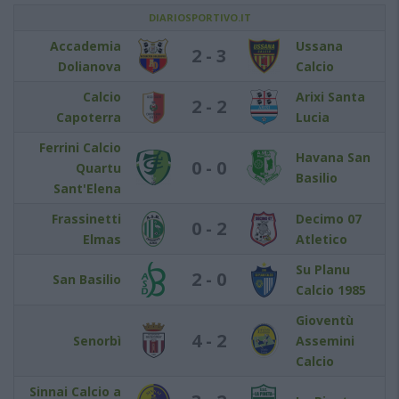
DIARIOSPORTIVO.IT
Accademia
Ussana
2 - 3
Dolianova
Calcio
Calcio
Arixi Santa
2 - 2
Capoterra
Lucia
Ferrini Calcio
Havana San
0 - 0
Quartu
Basilio
Sant'Elena
Frassinetti
Decimo 07
0 - 2
Elmas
Atletico
Su Planu
2 - 0
San Basilio
Calcio 1985
Gioventù
4 - 2
Senorbì
Assemini
Calcio
Sinnai Calcio a