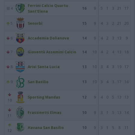
Ferrini Calcio Quartu
4
16
9
5
1
3
21
17
Sant'Elena
5
Senorbì
15
9
4
3
2
21
20
6
Accademia Dolianova
14
9
4
2
3
13
9
7
Gioventù Assemini Calcio
14
10
4
2
4
13
18
8
Arixi Santa Lucia
13
10
3
4
3
19
17
9
San Basilio
13
10
3
4
3
17
16
Sporting Mandas
12
9
4
0
5
13
13
10
Frassinetti Elmas
10
9
3
1
5
13
14
11
Havana San Basilio
10
9
3
1
5
8
11
12