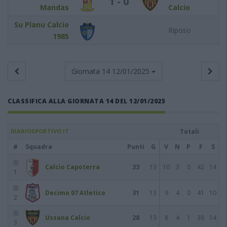
1 - 0
Mandas
Calcio
Su Planu Calcio
Riposo
1985
Giornata 14
12/01/2025
CLASSIFICA ALLA GIORNATA 14 DEL 12/01/2025
DIARIOSPORTIVO.IT
Totali
#
Squadra
Punti
G
V
N
P
F
S
Calcio Capoterra
33
13
10
3
0
42
14
1
Decimo 07 Atletico
31
13
9
4
0
41
10
2
Ussana Calcio
28
13
8
4
1
38
14
3