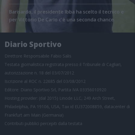
Barisardo, il presidente Ibba ha scelto il tecnico e
per Vittorio De Carlo c'è una seconda chance
Diario Sportivo
Direttore Responsabile Fabio Salis
Testata giornalistica registrata presso il Tribunale di Cagliari,
autorizzazione n. 18 del 03/07/2012
Iscrizione al ROC n. 22685 del 03/08/2012
Editore: Diario Sportivo Srl, Partita IVA 03356010920
Hosting provider: (dal 2015) Linode LLC, 249 Arch Street,
Philadelphia, PA 19106, USA, Tax id EU372008859, datacenter di
Frankfurt am Main (Germania)
Contributi pubblici
percepiti dalla testata