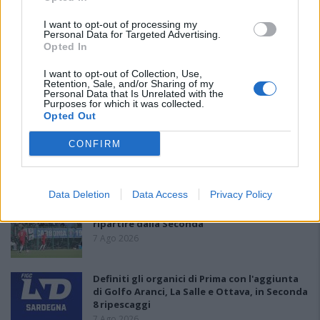
I want to opt-out of processing my
PIÙ LETTI OGGI
Personal Data for Targeted Advertising.
Opted In
I want to opt-out of Collection, Use,
L'Ossese si prepara all'esordio in D: Forzati,
Retention, Sale, and/or Sharing of my
Cabrera, Tesio, Limongelli, Bolzicco e tanti
Personal Data that Is Unrelated with the
giovani tra i…
Purposes for which it was collected.
7 Ago 2026
Opted Out
Il Selargius rinforza il centrocampo con
CONFIRM
Manuel Rinino e Samuele Vacca
6 Ago 2026
Data Deletion
Data Access
Privacy Policy
Per Carbonia e Olbia si apre lo spiraglio di
ripartire dalla Seconda
7 Ago 2026
Definiti gli organici di Prima con l'aggiunta
di Golfo Aranci, La Salle e Ottava, in Seconda
8 ripescaggi
7 Ago 2026