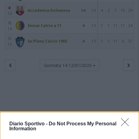
Accademia Dolianova
14
13
4
2
7
15
29
13
Sinnai Calcio a 11
4
13
1
1
11
11
34
14
Su Planu Calcio 1985
4
13
1
1
11
6
37
15
Giornata 14
12/01/2025
Diario Sportivo -
Do Not Process My Personal
Information