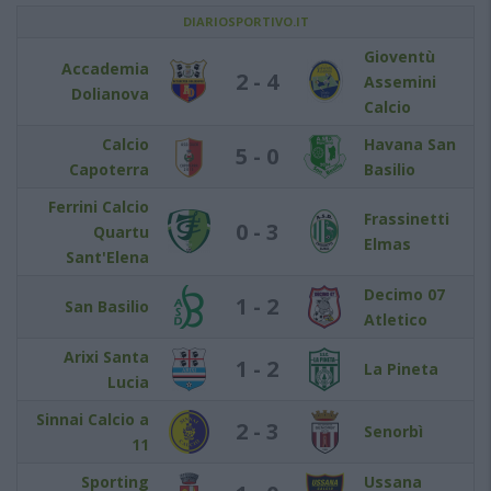
DIARIOSPORTIVO.IT
Gioventù
Accademia
2 - 4
Assemini
Dolianova
Calcio
Calcio
Havana San
5 - 0
Capoterra
Basilio
Ferrini Calcio
Frassinetti
0 - 3
Quartu
Elmas
Sant'Elena
Decimo 07
1 - 2
San Basilio
Atletico
Arixi Santa
1 - 2
La Pineta
Lucia
Sinnai Calcio a
2 - 3
Senorbì
11
Sporting
Ussana