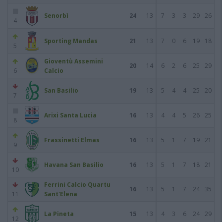
Senorbì
24
13
7
3
3
29
26
4
Sporting Mandas
21
13
7
0
6
19
18
5
Gioventù Assemini
20
14
6
2
6
25
29
6
Calcio
San Basilio
19
13
5
4
4
25
20
7
Arixi Santa Lucia
16
13
4
4
5
26
25
8
Frassinetti Elmas
16
13
5
1
7
19
21
9
Havana San Basilio
16
13
5
1
7
18
21
10
Ferrini Calcio Quartu
16
13
5
1
7
24
35
11
Sant'Elena
La Pineta
15
13
4
3
6
24
29
12