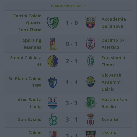
DIARIOSPORTIVO.IT
Ferrini Calcio
Accademia
1 - 0
Quartu
Dolianova
Sant'Elena
Sporting
Decimo 07
0 - 1
Mandas
Atletico
Sinnai Calcio a
Frassinetti
2 - 1
11
Elmas
Gioventù
Su Planu Calcio
1 - 4
Assemini
1985
Calcio
Arixi Santa
Havana San
3 - 3
Lucia
Basilio
3 - 1
San Basilio
Senorbì
Calcio
Ussana
3 - 1