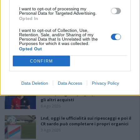
I want to opt-out of processing my
PIÙ LETTI OGGI
Personal Data for Targeted Advertising.
Opted In
Il Monte Alma rinforza l'attacco con Palmas
I want to opt-out of Collection, Use,
e Bonivardi, nel Macomer l'estro di Di Angelo
Retention, Sale, and/or Sharing of my
Personal Data that Is Unrelated with the
9 Ago 2026
Purposes for which it was collected.
Opted Out
La COS approda a Barisardo tra conferme,
CONFIRM
nuovi volti e mister Loi a fare da filo
conduttore
9 Ago 2026
Data Deletion
Data Access
Privacy Policy
Il Latte Dolce prende Dumani dalla Torres,
Mascia, Sorgente, Lopes, Limberti e Cherchi
gli altri acquisti
8 Ago 2026
Lnd, oggi le ufficialità sui ripescaggi e poi il
CR sardo può completare i propri organici
3 Ago 2026