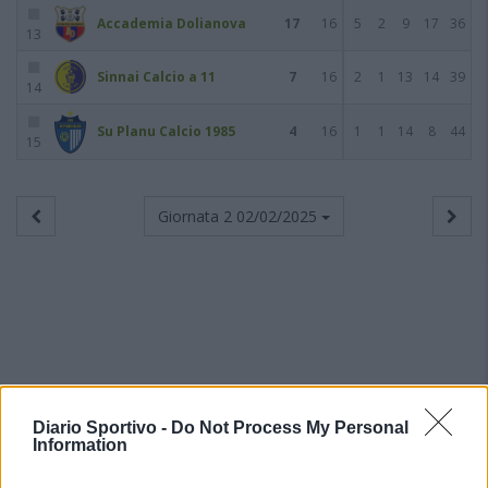
Accademia Dolianova
17
16
5
2
9
17
36
13
Sinnai Calcio a 11
7
16
2
1
13
14
39
14
Su Planu Calcio 1985
4
16
1
1
14
8
44
15
Giornata 2
02/02/2025
Diario Sportivo -
Do Not Process My Personal
Information