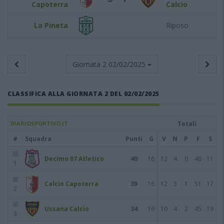
Capoterra
Calcio
La Pineta
Riposo
Giornata 2
02/02/2025
CLASSIFICA ALLA GIORNATA 2 DEL 02/02/2025
DIARIOSPORTIVO.IT
Totali
#
Squadra
Punti
G
V
N
P
F
S
Decimo 07 Atletico
40
16
12
4
0
46
11
1
Calcio Capoterra
39
16
12
3
1
51
17
2
Ussana Calcio
34
16
10
4
2
45
19
3