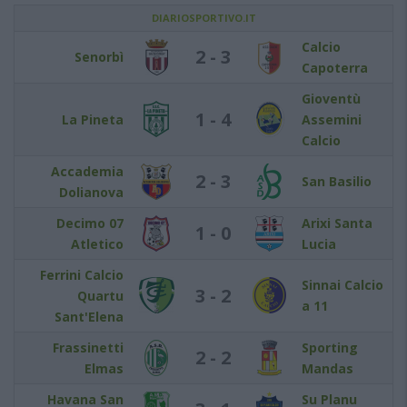
DIARIOSPORTIVO.IT
Calcio
2 - 3
Senorbì
Capoterra
Gioventù
1 - 4
La Pineta
Assemini
Calcio
Accademia
2 - 3
San Basilio
Dolianova
Decimo 07
Arixi Santa
1 - 0
Atletico
Lucia
Ferrini Calcio
Sinnai Calcio
3 - 2
Quartu
a 11
Sant'Elena
Frassinetti
Sporting
2 - 2
Elmas
Mandas
Havana San
Su Planu