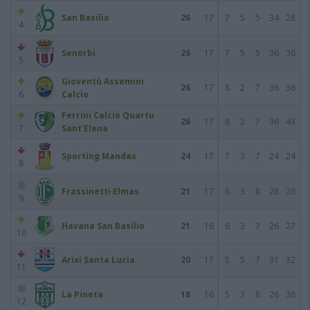
San Basilio
26
17
7
5
5
34
28
4
Senorbì
26
17
7
5
5
36
36
5
Gioventù Assemini
26
17
8
2
7
36
36
6
Calcio
Ferrini Calcio Quartu
26
17
8
2
7
36
43
7
Sant'Elena
Sporting Mandas
24
17
7
3
7
24
24
8
Frassinetti Elmas
21
17
6
3
8
28
26
9
Havana San Basilio
21
16
6
3
7
26
27
10
Arixi Santa Lucia
20
17
5
5
7
31
32
11
La Pineta
18
16
5
3
8
26
38
12