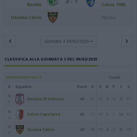
3 - 1
Basilio
Calcio 1985
Ussana Calcio
Riposo
Giornata 3
09/02/2025
CLASSIFICA ALLA GIORNATA 3 DEL 09/02/2025
DIARIOSPORTIVO.IT
Totali
#
Squadra
Punti
G
V
N
P
F
S
Decimo 07 Atletico
43
17
13
4
0
47
11
1
Calcio Capoterra
42
17
13
3
1
54
19
2
Ussana Calcio
34
16
10
4
2
45
19
3