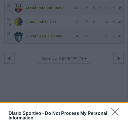
Accademia Dolianova
17
17
5
2
10
19
39
13
Sinnai Calcio a 11
7
17
2
1
14
16
42
14
Su Planu Calcio 1985
4
17
1
1
15
9
47
15
Giornata 3
09/02/2025
Diario Sportivo -
Do Not Process My Personal
Information