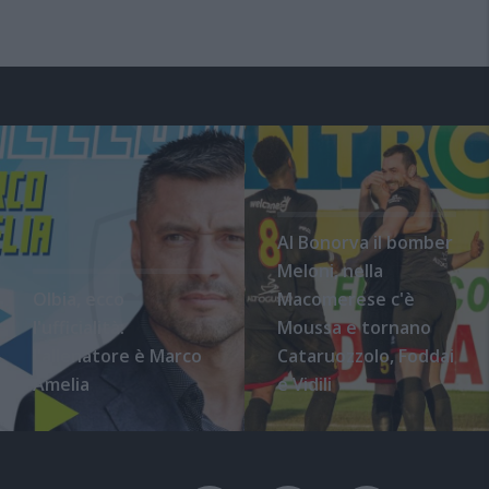
Al Bonorva il bomber
Meloni, nella
Olbia, ecco
Macomerese c'è
l'ufficialità:
Moussa e tornano
l'allenatore è Marco
Cataruozzolo, Foddai
Amelia
e Vidili