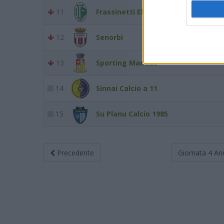
11
Frassinetti Elmas
12
Senorbì
13
Sporting Mandas
14
Sinnai Calcio a 11
15
Su Planu Calcio 1985
Precedente
Giornata 4
An