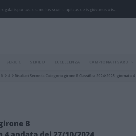
 regalai ispantus: est mellus scumiti apitzus de is giòvunus o is…
SERIE C
SERIE D
ECCELLENZA
CAMPIONATI SARDI
B
4
Risultati Seconda Categoria girone B Classifica 2024/2025, giornata 
girone B
a 4 andata del 27/10/2024