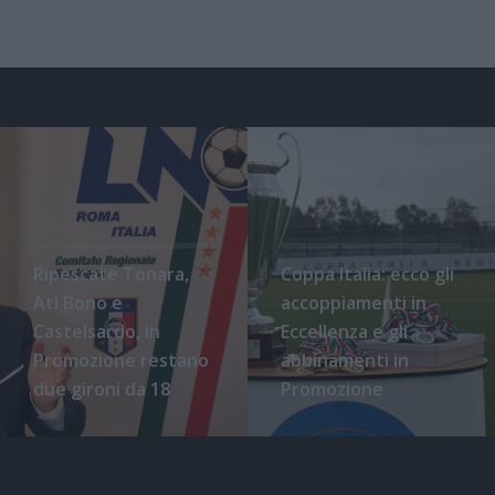
Ripescate Tonara,
Coppa Italia: ecco gli
Atl Bono e
accoppiamenti in
Castelsardo, in
Eccellenza e gli
Promozione restano
abbinamenti in
due gironi da 18
Promozione