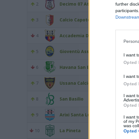
2
Decimo 07 Atletico
further disc
participants
Downstream 
3
Calcio Capoterra
4
Accademia Dolianova
Persona
5
Gioventù Assemini Calcio
I want t
Opted 
6
Havana San Basilio
I want t
7
Ussana Calcio
Opted 
I want 
8
San Basilio
Advertis
Opted 
9
Arixi Santa Lucia
I want t
of my P
was col
10
La Pineta
Opted 