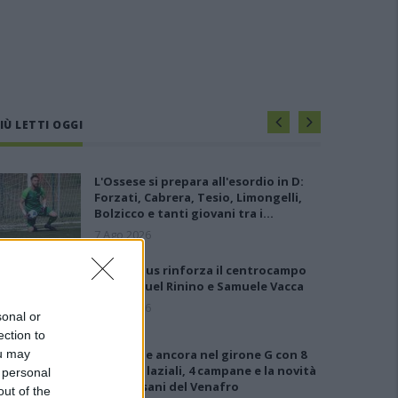
IÙ LETTI OGGI
L'Ossese si prepara all'esordio in D:
Forzati, Cabrera, Tesio, Limongelli,
Bolzicco e tanti giovani tra i…
7 Ago 2026
Il Selargius rinforza il centrocampo
con Manuel Rinino e Samuele Vacca
6 Ago 2026
sonal or
ection to
ou may
Le 5 sarde ancora nel girone G con 8
squadre laziali, 4 campane e la novità
 personal
dei molisani del Venafro
out of the