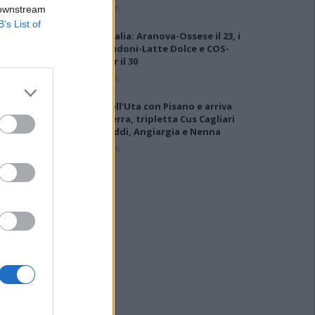
6 Ago 2026
 downstream
B’s List of
Coppa Italia: Aranova-Ossese il 23, i
derby Budoni-Latte Dolce e COS-
Monastir il 30
6 Ago 2026
Colpo dell'Uta con Pisano e arriva
anche Serra, tripletta Cus Cagliari
con Piroddi, Angiargia e Nenna
5 Ago 2026