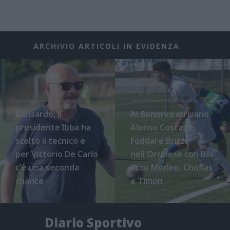
ARCHIVIO ARTICOLI IN EVIDENZA
Barisardo, il
Al Bonorva arrivano
presidente Ibba ha
Alonso Costas,
scelto il tecnico e
Foddai e Brizzi,
per Vittorio De Carlo
nell'Orrolese con Boi
c'è una seconda
ecco Morleo, Choflas
chance
e Timon
Diario Sportivo