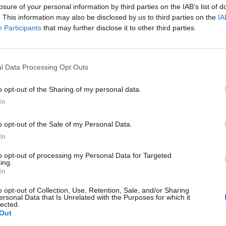
8
4
2
2
0
12
3
2
0
0
9
0
0
2
0
3
3
losure of your personal information by third parties on the IAB’s list of
. This information may also be disclosed by us to third parties on the
IA
Participants
that may further disclose it to other third parties.
8
4
2
2
0
11
6
1
1
0
8
4
1
1
0
3
2
7
4
2
1
1
6
3
1
0
1
3
2
1
1
0
3
1
l Data Processing Opt Outs
7
4
2
1
1
6
5
1
1
0
3
1
1
0
1
3
4
o opt-out of the Sharing of my personal data.
In
6
3
2
0
1
3
2
1
0
1
2
2
1
0
0
1
0
o opt-out of the Sale of my Personal Data.
5
3
1
2
0
9
5
1
1
0
7
3
0
1
0
2
2
In
to opt-out of processing my Personal Data for Targeted
5
4
1
2
1
6
6
0
1
1
1
3
1
1
0
5
3
ing.
In
5
4
1
2
1
5
5
0
2
0
3
3
1
0
1
2
2
o opt-out of Collection, Use, Retention, Sale, and/or Sharing
ersonal Data that Is Unrelated with the Purposes for which it
lected.
4
3
1
1
1
8
7
0
0
0
0
0
1
1
1
8
7
Out