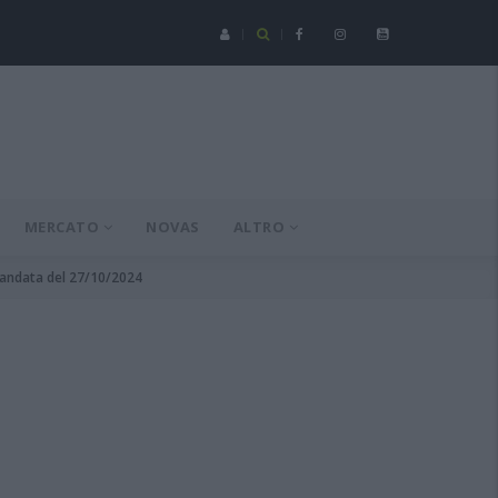
Serie C - Coppa Italia: Spezia-Torres posticipata a domenica 16 a
MERCATO
NOVAS
ALTRO
4 andata del 27/10/2024