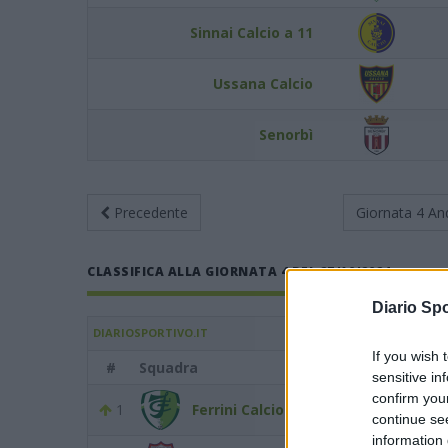
Sinnai Calcio a 11
Ussana Calcio
Senorbì
Precedente
Giornata 4
An
CLASSIFICA ALLA GIORNATA 4 DEL 27/10/2024
Diario Spo
DIARIOSPORTIVO.IT
If you wish 
#
Squadra
sensitive in
confirm you
1
Ferrini Calcio Quartu Sant'Elena
continue se
information 