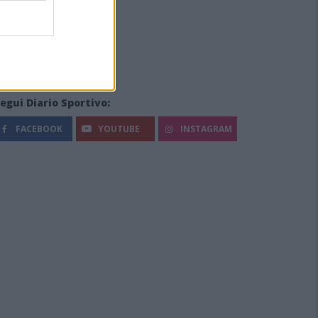
egui Diario Sportivo:
FACEBOOK
YOUTUBE
INSTAGRAM