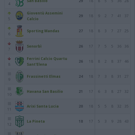
San Basilio
29
18
8
5
5
36
28
4
Gioventù Assemini
29
18
9
2
7
41
37
5
Calcio
Sporting Mandas
27
18
8
3
7
27
25
6
Senorbì
26
17
7
5
5
36
36
7
Ferrini Calcio Quartu
26
18
8
2
8
37
46
8
Sant'Elena
Frassinetti Elmas
24
18
7
3
8
31
27
9
Havana San Basilio
21
17
6
3
8
27
32
10
Arixi Santa Lucia
20
18
5
5
8
32
35
11
La Pineta
18
17
5
3
9
28
43
12