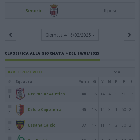
Senorbì
Riposo
Giornata 4
16/02/2025
CLASSIFICA ALLA GIORNATA 4 DEL 16/02/2025
DIARIOSPORTIVO.IT
Totali
#
Squadra
Punti
G
V
N
P
F
S
Decimo 07 Atletico
46
18
14
4
0
51
12
1
Calcio Capoterra
45
18
14
3
1
60
20
2
Ussana Calcio
37
17
11
4
2
50
21
3