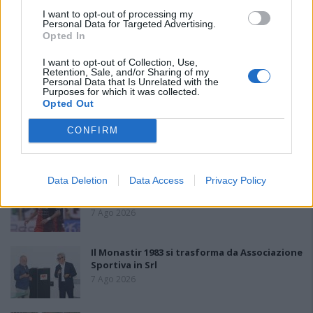
PIÙ LETTI OGGI
I want to opt-out of processing my
Personal Data for Targeted Advertising.
Opted In
L'Ilva si completa con Markic, Contucci,
I want to opt-out of Collection, Use,
Carlucci, Bevilacqua, Solinas, Souare e Galic
Retention, Sale, and/or Sharing of my
7 Ago 2026
Personal Data that Is Unrelated with the
Purposes for which it was collected.
Opted Out
Il Monastir riparte dai pilastri Masia, Pinna e
CONFIRM
Aloia, il primo acquisto è Loru
7 Ago 2026
Data Deletion
Data Access
Privacy Policy
Gran colpo dell'Ossese, per la difesa c'è l'ex
Torres Riccardo Idda
7 Ago 2026
Il Monastir 1983 si trasforma da Associazione
Sportiva in Srl
7 Ago 2026