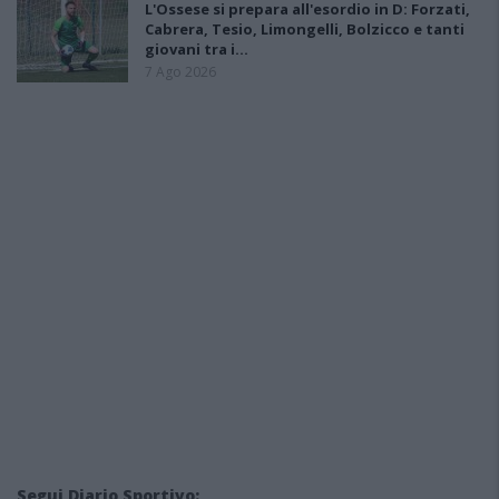
L'Ossese si prepara all'esordio in D: Forzati,
Cabrera, Tesio, Limongelli, Bolzicco e tanti
giovani tra i…
7 Ago 2026
Segui Diario Sportivo: