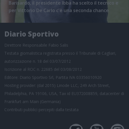
Barisardo, il presidente Ibba ha scelto il tecnico e
per Vittorio De Carlo c'è una seconda chance
Diario Sportivo
Direttore Responsabile Fabio Salis
Testata giornalistica registrata presso il Tribunale di Cagliari,
autorizzazione n. 18 del 03/07/2012
Iscrizione al ROC n. 22685 del 03/08/2012
Editore: Diario Sportivo Srl, Partita IVA 03356010920
Hosting provider: (dal 2015) Linode LLC, 249 Arch Street,
Philadelphia, PA 19106, USA, Tax id EU372008859, datacenter di
Frankfurt am Main (Germania)
Contributi pubblici
percepiti dalla testata