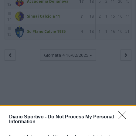
Accademia Dolianova
17
18
5
2
11
20
45
13
Sinnai Calcio a 11
7
18
2
1
15
16
44
14
Su Planu Calcio 1985
4
18
1
1
16
10
51
15
Giornata 4
16/02/2025
Diario Sportivo -
Do Not Process My Personal
Information