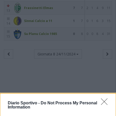
Frassinetti Elmas
7
7
2
1
4
9
11
13
Sinnai Calcio a 11
1
7
0
1
6
3
15
14
Su Planu Calcio 1985
0
8
0
0
8
4
31
15
Giornata 8
24/11/2024
Diario Sportivo -
Do Not Process My Personal
Information