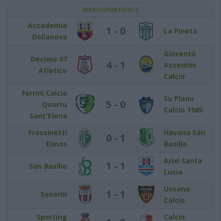
DIARIOSPORTIVO.IT
Accademia
1 - 0
La Pineta
Dolianova
Gioventù
Decimo 07
4 - 1
Assemini
Atletico
Calcio
Ferrini Calcio
Su Planu
5 - 0
Quartu
Calcio 1985
Sant'Elena
Frassinetti
Havana San
0 - 1
Elmas
Basilio
Arixi Santa
1 - 1
San Basilio
Lucia
Ussana
1 - 1
Senorbì
Calcio
Sporting
Calcio