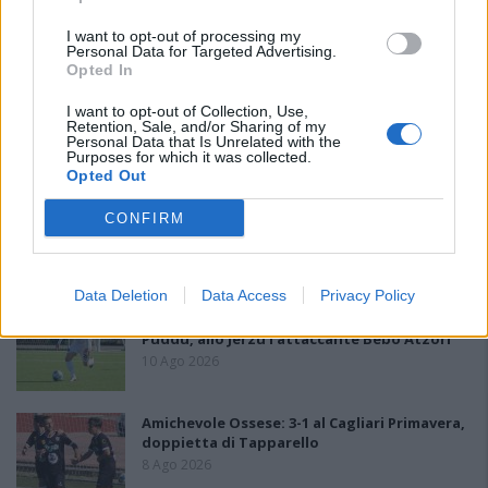
I want to opt-out of processing my
PIÙ LETTI OGGI
Personal Data for Targeted Advertising.
Opted In
I want to opt-out of Collection, Use,
Il Monte Alma rinforza l'attacco con Palmas
Retention, Sale, and/or Sharing of my
e Bonivardi, nel Macomer l'estro di Di Angelo
Personal Data that Is Unrelated with the
9 Ago 2026
Purposes for which it was collected.
Opted Out
La COS approda a Barisardo tra conferme,
CONFIRM
nuovi volti e mister Loi a fare da filo
conduttore
9 Ago 2026
Data Deletion
Data Access
Privacy Policy
L'Accademia Sulcitana prende il mediano
Puddu, allo Jerzu l'attaccante Bebo Atzori
10 Ago 2026
Amichevole Ossese: 3-1 al Cagliari Primavera,
doppietta di Tapparello
8 Ago 2026