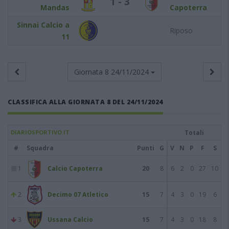
1 - 3
Mandas
Capoterra
Sinnai Calcio a
Riposo
11
Giornata 8
24/11/2024
CLASSIFICA ALLA GIORNATA 8 DEL 24/11/2024
DIARIOSPORTIVO.IT
Totali
#
Squadra
Punti
G
V
N
P
F
S
1
Calcio Capoterra
20
8
6
2
0
27
10
2
Decimo 07 Atletico
15
7
4
3
0
19
6
3
Ussana Calcio
15
7
4
3
0
18
8