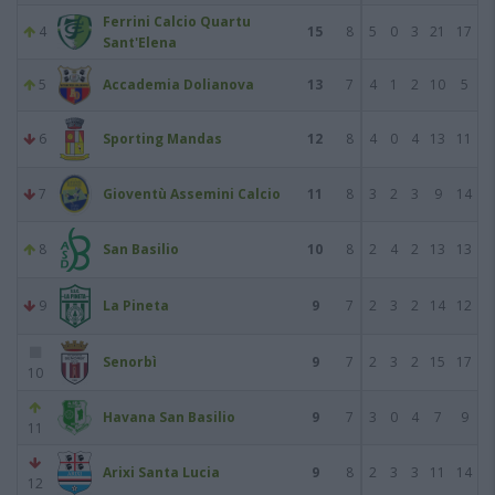
Ferrini Calcio Quartu
4
15
8
5
0
3
21
17
Sant'Elena
5
Accademia Dolianova
13
7
4
1
2
10
5
6
Sporting Mandas
12
8
4
0
4
13
11
7
Gioventù Assemini Calcio
11
8
3
2
3
9
14
8
San Basilio
10
8
2
4
2
13
13
9
La Pineta
9
7
2
3
2
14
12
Senorbì
9
7
2
3
2
15
17
10
Havana San Basilio
9
7
3
0
4
7
9
11
Arixi Santa Lucia
9
8
2
3
3
11
14
12