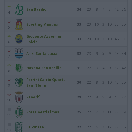
San Basilio
34
23
9
7
7
42
36
4
Sporting Mandas
33
23
10
3
10
35
35
5
Gioventù Assemini
33
23
10
3
10
48
51
6
Calcio
Arixi Santa Lucia
32
23
9
5
9
43
44
7
Havana San Basilio
31
22
9
4
9
37
42
8
Ferrini Calcio Quartu
30
22
9
3
10
45
55
9
Sant'Elena
Senorbì
29
22
8
5
9
45
47
10
Frassinetti Elmas
25
22
7
4
11
37
39
11
La Pineta
22
22
6
4
12
34
55
12