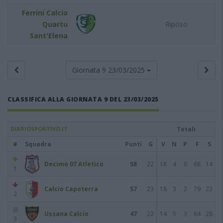
Ferrini Calcio
Quartu
Riposo
Sant'Elena
Giornata 9
23/03/2025
CLASSIFICA ALLA GIORNATA 9 DEL 23/03/2025
DIARIOSPORTIVO.IT
Totali
#
Squadra
Punti
G
V
N
P
F
S
Decimo 07 Atletico
58
22
18
4
0
68
14
1
Calcio Capoterra
57
23
18
3
2
79
23
2
Ussana Calcio
47
22
14
5
3
64
28
3