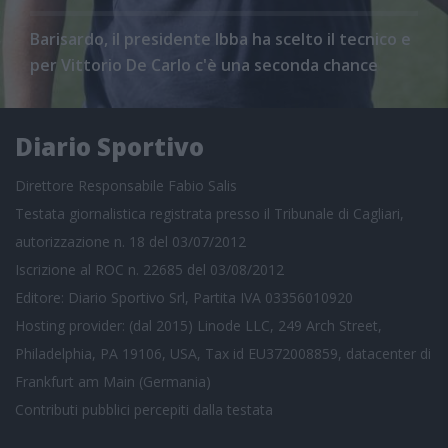
Barisardo, il presidente Ibba ha scelto il tecnico e
per Vittorio De Carlo c'è una seconda chance
Diario Sportivo
Direttore Responsabile Fabio Salis
Testata giornalistica registrata presso il Tribunale di Cagliari,
autorizzazione n. 18 del 03/07/2012
Iscrizione al ROC n. 22685 del 03/08/2012
Editore: Diario Sportivo Srl, Partita IVA 03356010920
Hosting provider: (dal 2015) Linode LLC, 249 Arch Street,
Philadelphia, PA 19106, USA, Tax id EU372008859, datacenter di
Frankfurt am Main (Germania)
Contributi pubblici
percepiti dalla testata