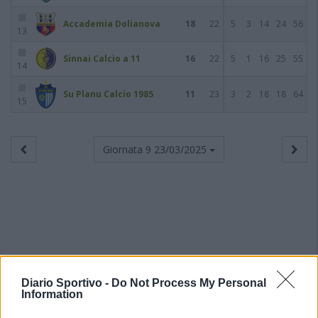
Accademia Dolianova
18
22
5
3
14
24
56
13
Sinnai Calcio a 11
16
22
5
1
16
25
55
14
Su Planu Calcio 1985
11
23
3
2
18
18
64
15
Giornata 9
23/03/2025
Diario Sportivo -
Do Not Process My Personal
Information