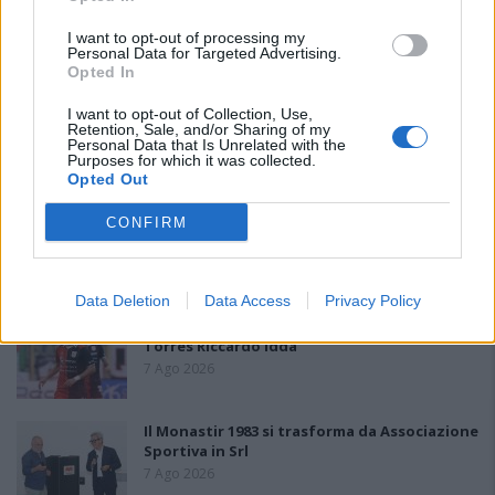
I want to opt-out of processing my
PIÙ LETTI OGGI
Personal Data for Targeted Advertising.
Opted In
I want to opt-out of Collection, Use,
L'Ilva si completa con Markic, Contucci,
Retention, Sale, and/or Sharing of my
Carlucci, Bevilacqua, Solinas, Souare e Galic
Personal Data that Is Unrelated with the
7 Ago 2026
Purposes for which it was collected.
Opted Out
Il Monastir riparte dai pilastri Masia, Pinna e
CONFIRM
Aloia, il primo acquisto è Loru
7 Ago 2026
Data Deletion
Data Access
Privacy Policy
Gran colpo dell'Ossese, per la difesa c'è l'ex
Torres Riccardo Idda
7 Ago 2026
Il Monastir 1983 si trasforma da Associazione
Sportiva in Srl
7 Ago 2026