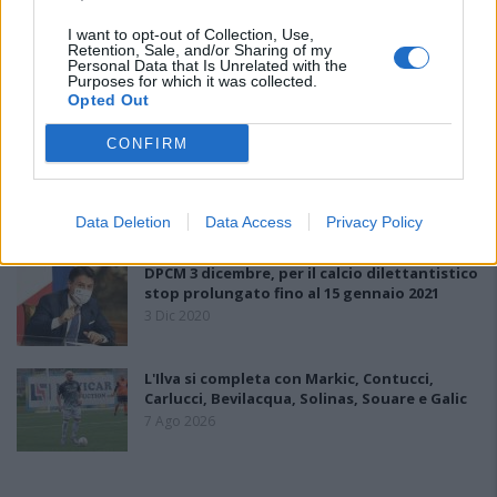
I want to opt-out of Collection, Use,
Retention, Sale, and/or Sharing of my
Il Latte Dolce prende Dumani dalla Torres,
Personal Data that Is Unrelated with the
Purposes for which it was collected.
Mascia, Sorgente, Lopes, Limberti e Cherchi
Opted Out
gli altri acquisti
8 Ago 2026
CONFIRM
Il Monastir riparte dai pilastri Masia, Pinna e
Aloia, il primo acquisto è Loru
7 Ago 2026
Data Deletion
Data Access
Privacy Policy
DPCM 3 dicembre, per il calcio dilettantistico
stop prolungato fino al 15 gennaio 2021
3 Dic 2020
L'Ilva si completa con Markic, Contucci,
Carlucci, Bevilacqua, Solinas, Souare e Galic
7 Ago 2026