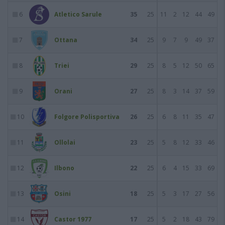
6
Atletico Sarule
35
25
11
2
12
44
49
7
Ottana
34
25
9
7
9
49
37
8
Triei
29
25
8
5
12
50
65
9
Orani
27
25
8
3
14
37
59
10
Folgore Polisportiva
26
25
6
8
11
35
47
11
Ollolai
23
25
5
8
12
33
46
12
Ilbono
22
25
6
4
15
33
69
13
Osini
18
25
5
3
17
27
56
14
Castor 1977
17
25
5
2
18
43
79