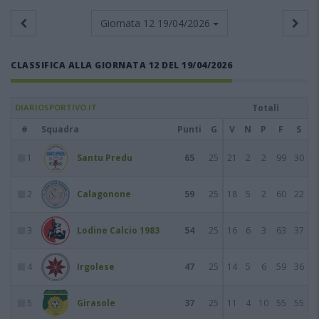
Giornata 12
19/04/2026
CLASSIFICA ALLA GIORNATA 12 DEL 19/04/2026
DIARIOSPORTIVO.IT
Totali
#
Squadra
Punti
G
V
N
P
F
S
1
Santu Predu
65
25
21
2
2
99
30
2
Calagonone
59
25
18
5
2
60
22
3
Lodine Calcio 1983
54
25
16
6
3
63
37
4
Irgolese
47
25
14
5
6
59
36
5
Girasole
37
25
11
4
10
55
55