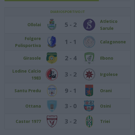
DIARIOSPORTIVO.IT
Atletico
5 - 2
Ollolai
Sarule
Folgore
1 - 1
Calagonone
Polisportiva
2 - 4
Girasole
Ilbono
Lodine Calcio
3 - 2
Irgolese
1983
9 - 1
Santu Predu
Orani
3 - 0
Ottana
Osini
3 - 2
Castor 1977
Triei